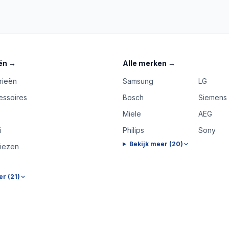
ën
→
Alle merken
→
rieën
Samsung
LG
essoires
Bosch
Siemens
Miele
AEG
i
Philips
Sony
Bekijk meer (
20
)
riezen
er (
21
)