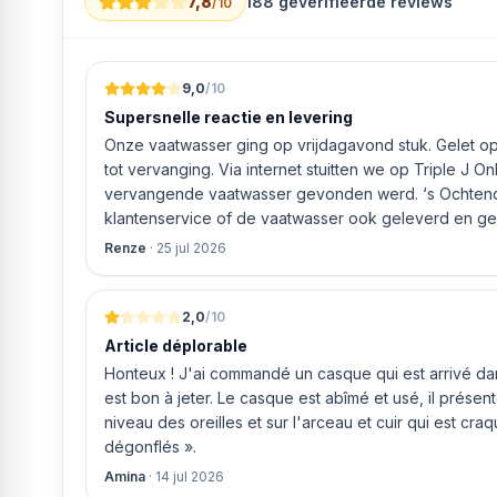
7,8
188
geverifieerde reviews
/10
9,0
/10
Supersnelle reactie en levering
Onze vaatwasser ging op vrijdagavond stuk. Gelet op 
tot vervanging. Via internet stuitten we op Triple J O
vervangende vaatwasser gevonden werd. ‘s Ochtends even gebeld met de
klantenservice of de vaatwasser ook geleverd en geï
bleek het geval tegen alleszins concurrente prijzen.
Renze
·
25 jul 2026
gaf aan dat, als we gelijk via de website gingen bestel
ging doen om ‘s middags nog te leveren. Het bleken
uur werd de Neff vaatwasser geleverd en ver
2,0
/10
Article déplorable
Honteux ! J'ai commandé un casque qui est arrivé dans
est bon à jeter. Le casque est abîmé et usé, il prése
niveau des oreilles et sur l'arceau et cuir qui est cra
dégonflés ».
Amina
·
14 jul 2026