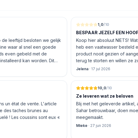
1,0
/10
BESPAAR JEZELF EEN HOOP 
de leeftijd besloten we gelijk
Koop hier absoluut NIETS! Wat 
nline waar al snel een goede
heb een vaatwasser besteld e
product nooit gezien of aang
nstalleerd kan worden. Dit
terug te storten en willen ze
 De vriendelijke medewerker
inhouden!
Jelena
·
17 jul 2026
len en betalen, hij z’n best
 geen loze woorden: om 16.00
10,0
/10
Ze leveren wat ze beloven
 un état de vente. L'article
Blij met het geleverde artikel,
nte des taches brunes au
Sahar betrouwbaar, doen moeit
quelé ! Les coussins sont eux «
meegemaakt.
Mieke
·
27 jun 2026