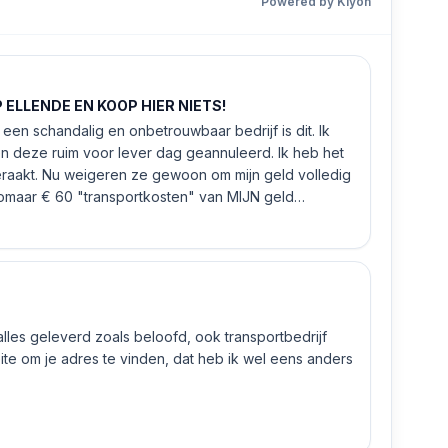
Powered by Kiyoh
ELLENDE EN KOOP HIER NIETS!
een schandalig en onbetrouwbaar bedrijf is dit. Ik
n deze ruim voor lever dag geannuleerd. Ik heb het
eraakt. Nu weigeren ze gewoon om mijn geld volledig
 zomaar € 60 "transportkosten" van MIJN geld
 alles geleverd zoals beloofd, ook transportbedrijf
e om je adres te vinden, dat heb ik wel eens anders