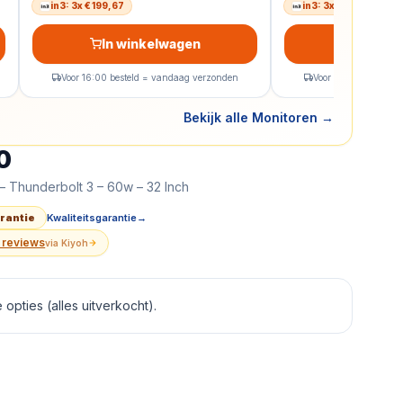
in3: 3x € 199,67
in3: 3x € 93,06
In winkelwagen
In wink
Voor 16:00 besteld = vandaag verzonden
Voor 16:00 besteld 
Bekijk alle Monitoren
→
0
ano IPS Monitor - Thunderbolt 3 - 60w - 32 Inch
— SK
– Thunderbolt 3 – 60w – 32 Inch
arantie
Kwaliteitsgarantie
→
 reviews
via
Kiyoh
opties (alles uitverkocht).