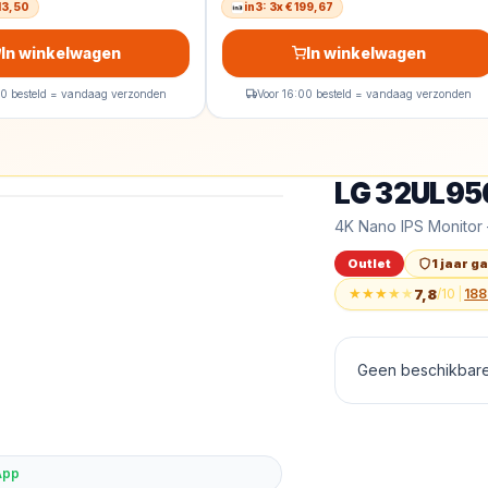
313,50
in3: 3x € 199,67
In winkelwagen
In winkelwagen
00 besteld = vandaag verzonden
Voor 16:00 besteld = vandaag verzonden
LG 32UL95
Outlet
LG 32UL950 - 4K N
4K Nano IPS Monitor 
Outlet
1 jaar g
★
★
★
★
★
7,8
/10
|
188
Geen beschikbare 
App