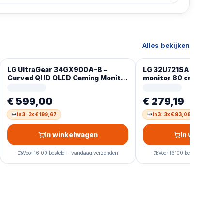
Alles bekijken
LG UltraGear 34GX900A-B –
LG 32U721SA-W com
Curved QHD OLED Gaming Monitor
monitor 80 cm (31.5″
– 240Hz – USB-C 65W – 34 Inch
Pixels 4K Ultra HD L
€ 599,00
€ 279,19
in3: 3x € 199,67
in3: 3x € 93,06
In winkelwagen
In winkel
Voor 16:00 besteld = vandaag verzonden
Voor 16:00 besteld = va