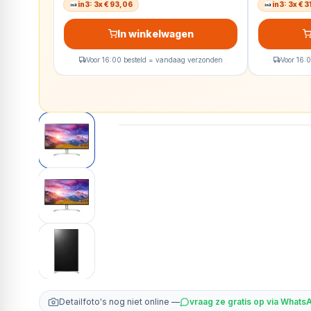
in3: 3x € 93,06
in3: 3x € 
In winkelwagen
Voor 16:00 besteld = vandaag verzonden
Voor 16:
Detailfoto's nog niet online —
vraag ze gratis op via Whats