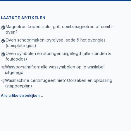
LAATSTE ARTIKELEN
Magnetron kopen: solo, grill, combimagnetron of combi-
🏠
oven?
Oven schoonmaken: pyrolyse, soda & het ovenglas
🏠
(complete gids)
Oven symbolen en storingen uitgelegd (alle standen &
🏠
foutcodes)
Wasvoorschriften: alle wassymbolen op je waslabel
🫧
uitgelegd
Wasmachine centrifugeert niet? Oorzaken en oplossing
🫧
(stappenplan)
Alle artikelen bekijken →