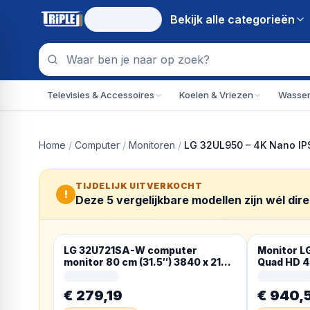
Bekijk alle
categorieën
Televisies & Accessoires
Koelen & Vriezen
Wassen
Home
/
Computer
/
Monitoren
/
LG 32UL950 – 4K Nano IPS
TIJDELIJK UITVERKOCHT
!
Deze
5
vergelijkbare modellen zijn wél dir
LG 32U721SA-W computer
Monitor 
monitor 80 cm (31.5″) 3840 x 2160
Quad HD 4
Pixels 4K Ultra HD LCD Wit
€ 279,19
€ 940,