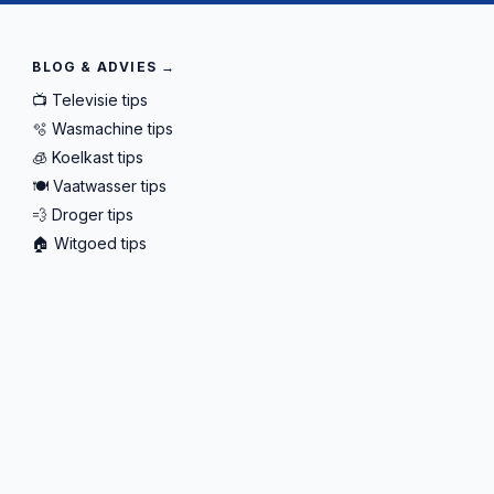
BLOG & ADVIES →
📺 Televisie tips
🫧 Wasmachine tips
🧊 Koelkast tips
🍽️ Vaatwasser tips
💨 Droger tips
🏠 Witgoed tips