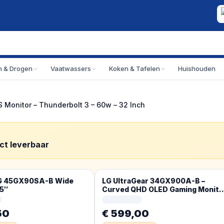
 & Drogen
Vaatwassers
Koken & Tafelen
Huishouden
 Monitor – Thunderbolt 3 – 60w – 32 Inch
ect leverbaar
LG 45GX90SA-B Wide
LG UltraGear 34GX900A-B –
5″
Curved QHD OLED Gaming Monito
– 240Hz – USB-C 65W – 34 Inch
50
€ 599,00