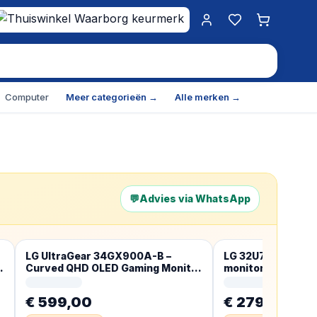
Mijn account
Favorieten
Winkelwa
Computer
Meer categorieën →
Alle merken →
💬
Advies via WhatsApp
LG UltraGear 34GX900A-B –
LG 32U721SA-W c
r
Curved QHD OLED Gaming Monitor
monitor 80 cm (31
– 240Hz – USB-C 65W – 34 Inch
Pixels 4K Ultra H
€ 599,00
€ 279,19