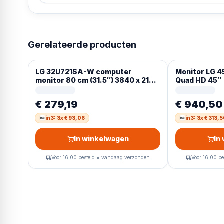
Gerelateerde producten
LG 32U721SA-W computer
Monitor LG 
monitor 80 cm (31.5″) 3840 x 2160
Quad HD 45″
Pixels 4K Ultra HD LCD Wit
€ 279,19
€ 940,50
in3: 3x € 93,06
in3: 3x € 313,
In winkelwagen
In
Voor 16:00 besteld = vandaag verzonden
Voor 16:00 b