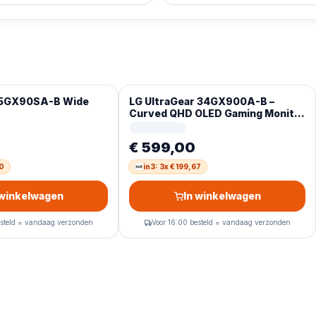
45GX90SA-B Wide
LG UltraGear 34GX900A-B –
Curved QHD OLED Gaming Monitor
– 240Hz – USB-C 65W – 34 Inch
€ 599,00
50
in3: 3x € 199,67
 winkelwagen
In winkelwagen
esteld = vandaag verzonden
Voor 16:00 besteld = vandaag verzonden