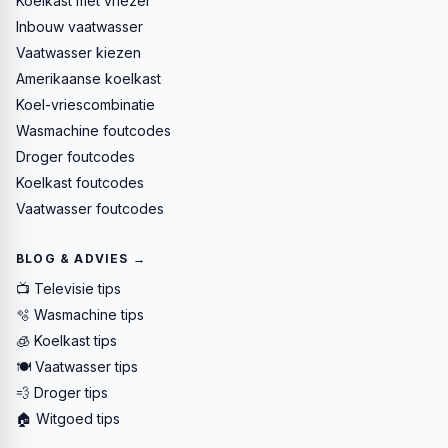
Koelkast met vriezer
Inbouw vaatwasser
Vaatwasser kiezen
Amerikaanse koelkast
Koel-vriescombinatie
Wasmachine foutcodes
Droger foutcodes
Koelkast foutcodes
Vaatwasser foutcodes
BLOG & ADVIES →
📺 Televisie tips
🫧 Wasmachine tips
🧊 Koelkast tips
🍽️ Vaatwasser tips
💨 Droger tips
🏠 Witgoed tips