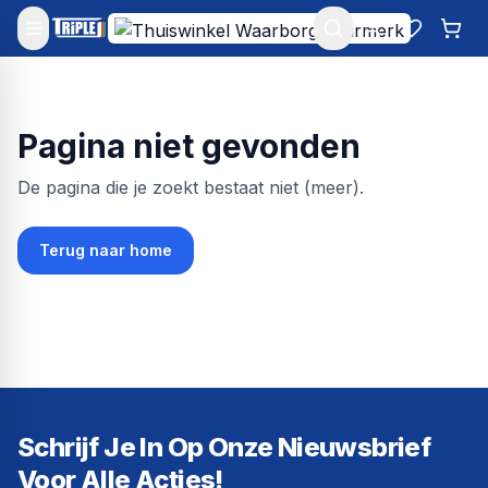
Mijn account
Favoriet
Win
Pagina niet gevonden
De pagina die je zoekt bestaat niet (meer).
Terug naar home
Schrijf Je In Op Onze Nieuwsbrief
Voor Alle Acties!