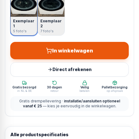
Exemplaar
Exemplaar
1
2
5 foto's
7 foto's
In winkelwagen
Direct afrekenen
Gratis bezorgd
30 dagen
Veilig
Palletbezorging
in NL & BE
retour
betalen
op afspraak
Gratis drempellevering ·
installatie/aansluiten optioneel
vanaf € 25
— kies je eenvoudig in de winkelwagen.
Alle productspecificaties