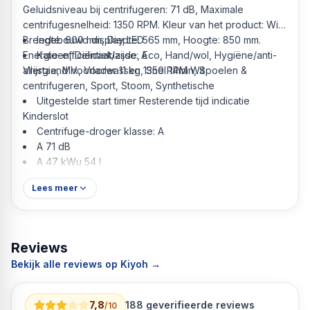
Geluidsniveau bij centrifugeren: 71 dB, Maximale
centrifugesnelheid: 1350 RPM. Kleur van het product: Wit.
Breedte: 600 mm, Diepte: 565 mm, Hoogte: 850 mm.
Ingebouwd display LED
Energie-efficiëntieklasse: A
Katoen, Delicaat/zijde, Eco, Hand/wol, Hygiëne/anti-
Vrijstaand Voorlader 11 kg 1350 RPM Wit
allergie, Mix, Voorwassen, Snel 14min, Spoelen &
centrifugeren, Sport, Stoom, Synthetische
Uitgestelde start timer Resterende tijd indicatie
Kinderslot
Centrifuge-droger klasse: A
A 71 dB
A 47 kWu 54 l
Lees meer
Reviews
Bekijk alle reviews op Kiyoh →
7,8
188
geverifieerde reviews
/10