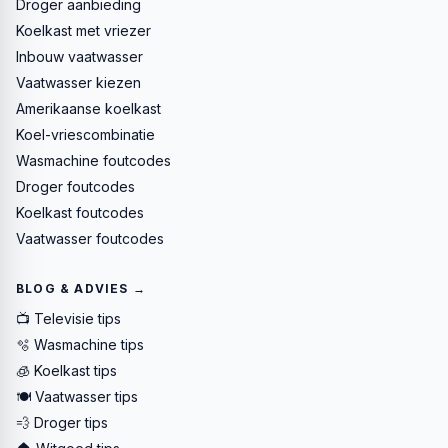
Droger aanbieding
Koelkast met vriezer
Inbouw vaatwasser
Vaatwasser kiezen
Amerikaanse koelkast
Koel-vriescombinatie
Wasmachine foutcodes
Droger foutcodes
Koelkast foutcodes
Vaatwasser foutcodes
BLOG & ADVIES →
📺 Televisie tips
🫧 Wasmachine tips
🧊 Koelkast tips
🍽️ Vaatwasser tips
💨 Droger tips