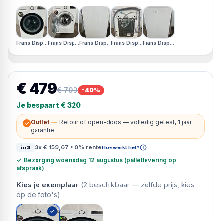
Frans Display · Geen schade, originele doos mist
Frans Display · Geen schade, originele doos mist
Frans Display · Geen schade, originele doos mist
Frans Display · Geen schade, originele doo
Frans Display · Geen schade, o
€ 479
€ 799
-
40
%
Je bespaart
€ 320
Outlet
—
Retour of open-doos — volledig getest, 1 jaar
✓
garantie
3x
€ 159,67
• 0% rente
in3
Hoe werkt het?
✓
Bezorging woensdag 12 augustus (palletlevering op
afspraak)
Kies je exemplaar
(
2
beschikbaar —
zelfde prijs, kies
op de foto's
)
✓