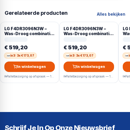
Gerelateerde producten
Alles bekijken
LG F4DR3096N3W –
LG F4DR3096N3W –
LG
Was-Droog combinatie
Was-Droog combinatie
Wa
– 9/6kg – 1400tpm –
– 9/6kg – 1400tpm –
– 9
Steam Turbowash
Steam Turbowash
St
€ 519,20
€ 519,20
€ 
in3: 3x € 173,07
in3: 3x € 173,07
In winkelwagen
In winkelwagen
Palletbezorging op afspraak — 1-2 werkdagen
Palletbezorging op afspraak — 1-2 werkdagen
Schrijf Je In Op Onze Nieuwsbrief