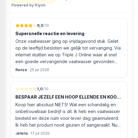
Powered by Kiyoh
9,0
/10
Supersnelle reactie en levering
Onze vaatwasser ging op vrijdagavond stuk. Gelet
op de leeftijd besloten we gelijk tot vervanging. Via
internet stuitten we op Triple J Online waar al snel
een goede vervangende vaatwasser gevonden
werd. ‘s Ochtends even gebeld met de
Renze
·
25 jul 2026
klantenservice of de vaatwasser ook geleverd en
geïnstalleerd kan worden. Dit bleek het geval tegen
alleszins concurrente prijzen. De vriendelijke
1,0
/10
medewerker gaf aan dat, als we gelijk via de
BESPAAR JEZELF EEN HOOP ELLENDE EN KOOP
website gingen bestellen en betalen, hij z’n best
HIER NIETS!
Koop hier absoluut NIETS! Wat een schandalig en
ging doen om ‘s middags nog te leveren. Het
onbetrouwbaar bedrijf is dit. Ik heb een vaatwasser
bleken geen loze woorden: om 16.00 uur werd de
besteld en deze ruim voor lever dag geannuleerd.
Neff vaatwasser geleverd en ver
Ik heb het product nooit gezien of aangeraakt. Nu
weigeren ze gewoon om mijn geld volledig terug te
Jelena
·
17 jul 2026