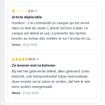
storten en willen ze zomaar € 60 "transportkosten"
van MIJN geld inhouden!
2,0
/10
Article déplorable
Honteux ! J'ai commandé un casque qui est arrivé
dans un état de vente. L'article est bon à jeter. Le
casque est abîmé et usé, il présente des taches
brunes au niveau des oreilles et sur l'arceau et cuir
qui est craquelé ! Les coussins sont eux « dégonflés
Amina
·
14 jul 2026
».
10,0
/10
Ze leveren wat ze beloven
Blij met het geleverde artikel, alles geleverd zoals
beloofd, ook transportbedrijf Sahar betrouwbaar,
doen moeite om je adres te vinden, dat heb ik wel
eens anders meegemaakt.
Mieke
·
27 jun 2026