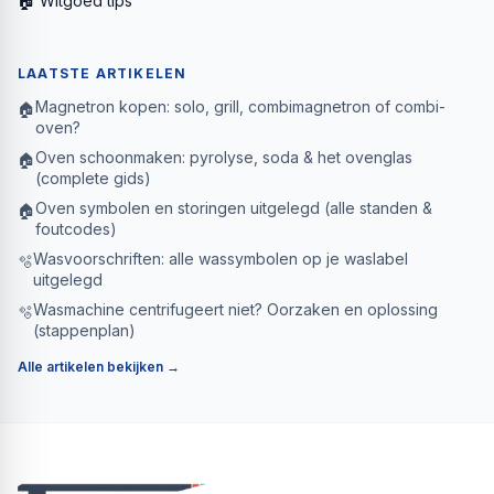
🏠 Witgoed tips
LAATSTE ARTIKELEN
Magnetron kopen: solo, grill, combimagnetron of combi-
🏠
oven?
Oven schoonmaken: pyrolyse, soda & het ovenglas
🏠
(complete gids)
Oven symbolen en storingen uitgelegd (alle standen &
🏠
foutcodes)
Wasvoorschriften: alle wassymbolen op je waslabel
🫧
uitgelegd
Wasmachine centrifugeert niet? Oorzaken en oplossing
🫧
(stappenplan)
Alle artikelen bekijken →