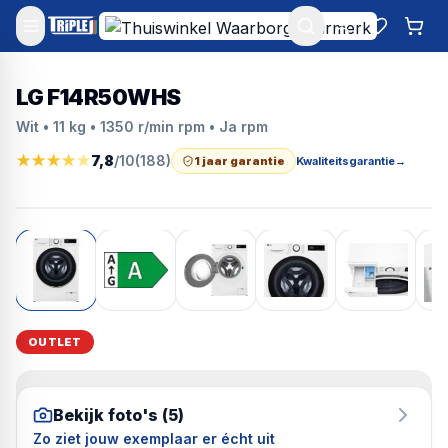
Mijn account
Favoriet
Win
LG F14R50WHS
Wit • 11 kg • 1350 r/min rpm • Ja rpm
★
★
★
★
★
7,8
/10
(
188
)
1 jaar garantie
Kwaliteitsgarantie
→
OUTLET
Bekijk foto's (
5
)
Zo ziet jouw exemplaar er écht uit