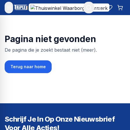
Mijn account
Favoriet
Win
Pagina niet gevonden
De pagina die je zoekt bestaat niet (meer).
Terug naar home
Schrijf Je In Op Onze Nieuwsbrief
Voor Alle Acties!