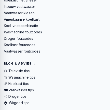
Koelkast met vriezer
Inbouw vaatwasser
Vaatwasser kiezen
Amerikaanse koelkast
Koel-vriescombinatie
Wasmachine foutcodes
Droger foutcodes
Koelkast foutcodes
Vaatwasser foutcodes
BLOG & ADVIES →
📺 Televisie tips
🫧 Wasmachine tips
🧊 Koelkast tips
🍽️ Vaatwasser tips
💨 Droger tips
🏠 Witgoed tips