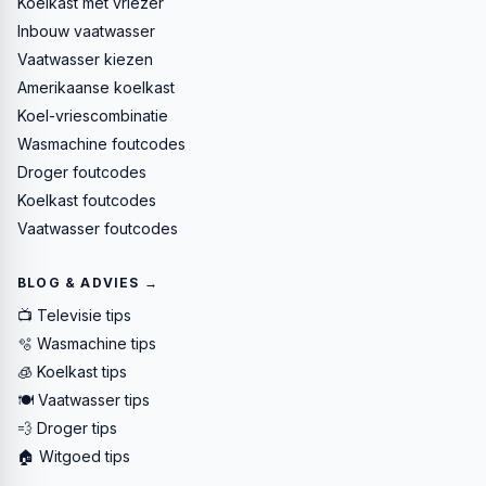
Koelkast met vriezer
Inbouw vaatwasser
Vaatwasser kiezen
Amerikaanse koelkast
Koel-vriescombinatie
Wasmachine foutcodes
Droger foutcodes
Koelkast foutcodes
Vaatwasser foutcodes
BLOG & ADVIES →
📺 Televisie tips
🫧 Wasmachine tips
🧊 Koelkast tips
🍽️ Vaatwasser tips
💨 Droger tips
🏠 Witgoed tips