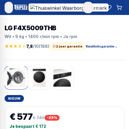
Mijn account
Favoriet
Win
LG F4X5009THB
Wit • 9 kg • 1400 r/min rpm • Ja rpm
★
★
★
★
★
7,8
/10
(
188
)
2 jaar garantie
Kwaliteitsgarantie
→
NIEUW
€ 577
€ 749
-
23
%
Je bespaart
€ 172