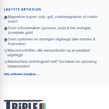
LAATSTE ARTIKELEN
Magnetron kopen: solo, grill, combimagnetron of combi-
🏠
oven?
Oven schoonmaken: pyrolyse, soda & het ovenglas
🏠
(complete gids)
Oven symbolen en storingen uitgelegd (alle standen &
🏠
foutcodes)
Wasvoorschriften: alle wassymbolen op je waslabel
🫧
uitgelegd
Wasmachine centrifugeert niet? Oorzaken en oplossing
🫧
(stappenplan)
Alle artikelen bekijken →