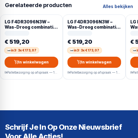
Gerelateerde producten
Alles bekijken
LG F4DR3096N3W –
LG F4DR3096N3W –
LG
Was-Droog combinatie
Was-Droog combinatie
Wa
– 9/6kg – 1400tpm –
– 9/6kg – 1400tpm –
– 9
Steam Turbowash
Steam Turbowash
St
€ 519,20
€ 519,20
€ 
in3: 3x € 173,07
in3: 3x € 173,07
In winkelwagen
In winkelwagen
Palletbezorging op afspraak — 1-2 werkdagen
Palletbezorging op afspraak — 1-2 werkdagen
Schrijf Je In Op Onze Nieuwsbrief
Voor Alle Acties!