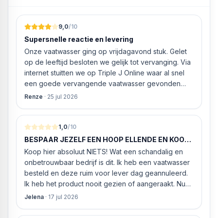
Grotere capaciteit
9,0
/10
Meer was in één keer, meer tijd om te ontspannen
Supersnelle reactie en levering
Houd de afmetingen van de wasmachine hetzelfde en
Onze vaatwasser ging op vrijdagavond stuk. Gelet
vergroot de capaciteit van de trommel om meer kleding
op de leeftijd besloten we gelijk tot vervanging. Via
in één keer te kunnen wassen.
internet stuitten we op Triple J Online waar al snel
een goede vervangende vaatwasser gevonden
Smart Pairing™
werd. ‘s Ochtends even gebeld met de
Slimme samenwerking tussen wasmachine en
Renze
·
25 jul 2026
klantenservice of de vaatwasser ook geleverd en
droger
geïnstalleerd kan worden. Dit bleek het geval tegen
Smart Pairing™ laat wasmachine en droger met elkaar
alleszins concurrente prijzen. De vriendelijke
1,0
/10
communiceren, zodat het droogprogramma automatisch
medewerker gaf aan dat, als we gelijk via de
wordt afgestemd op de was.
BESPAAR JEZELF EEN HOOP ELLENDE EN KOOP
website gingen bestellen en betalen, hij z’n best
HIER NIETS!
Koop hier absoluut NIETS! Wat een schandalig en
ging doen om ‘s middags nog te leveren. Het
Beheer uw wasgoed altijd en overal
onbetrouwbaar bedrijf is dit. Ik heb een vaatwasser
bleken geen loze woorden: om 16.00 uur werd de
Met de ThinQ™-app kunt u verbinding maken met uw
besteld en deze ruim voor lever dag geannuleerd.
Neff vaatwasser geleverd en ver
wasmachine en uw was starten met slechts één druk op
Ik heb het product nooit gezien of aangeraakt. Nu
de knop.
weigeren ze gewoon om mijn geld volledig terug te
Jelena
·
17 jul 2026
storten en willen ze zomaar € 60 "transportkosten"
van MIJN geld inhouden!