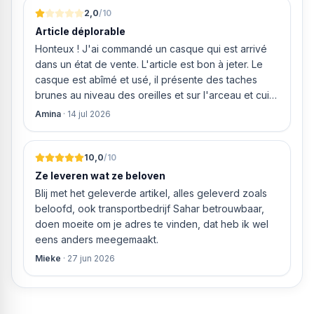
AI DD™ voor slimme bescherming van kleding door
2,0
/10
aangepaste wasbewegingen
Article déplorable
Honteux ! J'ai commandé un casque qui est arrivé
dans un état de vente. L'article est bon à jeter. Le
casque est abîmé et usé, il présente des taches
brunes au niveau des oreilles et sur l'arceau et cuir
qui est craquelé ! Les coussins sont eux « dégonflés
Amina
·
14 jul 2026
».
10,0
/10
Ze leveren wat ze beloven
Blij met het geleverde artikel, alles geleverd zoals
beloofd, ook transportbedrijf Sahar betrouwbaar,
doen moeite om je adres te vinden, dat heb ik wel
eens anders meegemaakt.
Mieke
·
27 jun 2026