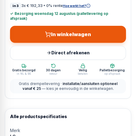
3x
€ 192,33
• 0% rente
in3
Hoe werkt het?
✓
Bezorging woensdag 12 augustus (palletlevering op
afspraak)
In winkelwagen
Direct afrekenen
Gratis bezorgd
30 dagen
Veilig
Palletbezorging
in NL & BE
retour
betalen
op afspraak
Gratis drempellevering ·
installatie/aansluiten optioneel
vanaf € 25
— kies je eenvoudig in de winkelwagen.
Alle productspecificaties
Merk