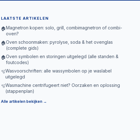
LAATSTE ARTIKELEN
Magnetron kopen: solo, grill, combimagnetron of combi-
🏠
oven?
Oven schoonmaken: pyrolyse, soda & het ovenglas
🏠
(complete gids)
Oven symbolen en storingen uitgelegd (alle standen &
🏠
foutcodes)
Wasvoorschriften: alle wassymbolen op je waslabel
🫧
uitgelegd
Wasmachine centrifugeert niet? Oorzaken en oplossing
🫧
(stappenplan)
Alle artikelen bekijken →