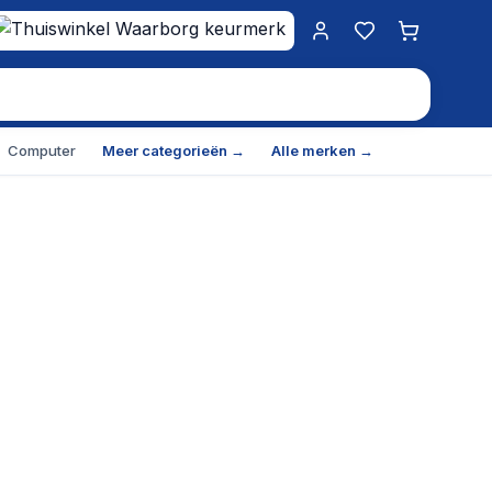
Mijn account
Favorieten
Winkelwa
Computer
Meer categorieën →
Alle merken →