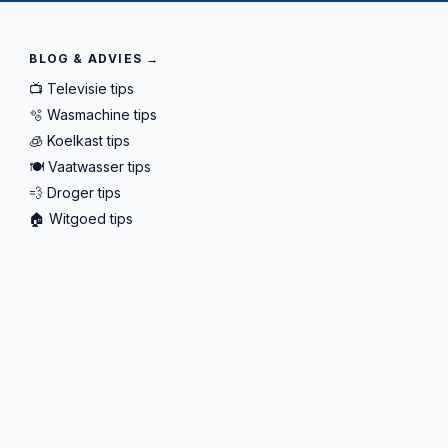
BLOG & ADVIES →
📺 Televisie tips
🫧 Wasmachine tips
🧊 Koelkast tips
🍽️ Vaatwasser tips
💨 Droger tips
🏠 Witgoed tips