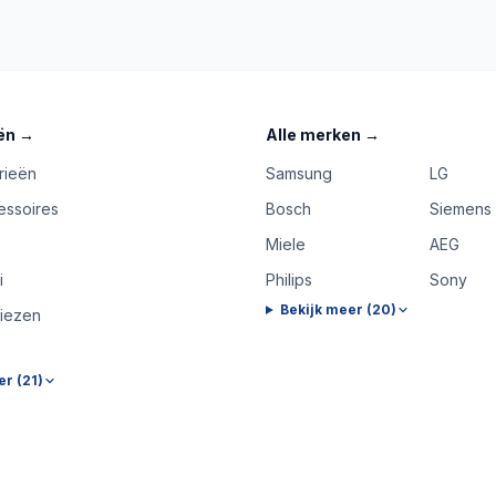
ën
→
Alle merken
→
rieën
Samsung
LG
essoires
Bosch
Siemens
Miele
AEG
i
Philips
Sony
Bekijk meer (
20
)
riezen
er (
21
)