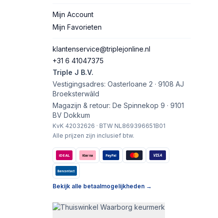
Mijn Account
Mijn Favorieten
klantenservice@triplejonline.nl
+31 6 41047375
Triple J B.V.
Vestigingsadres: Oasterloane 2 · 9108 AJ
Broeksterwâld
Magazijn & retour: De Spinnekop 9 · 9101
BV Dokkum
KvK 42032626 · BTW NL869396651B01
Alle prijzen zijn inclusief btw.
VISA
iDEAL
Klarna
PayPal
Bancontact
Bekijk alle betaalmogelijkheden →