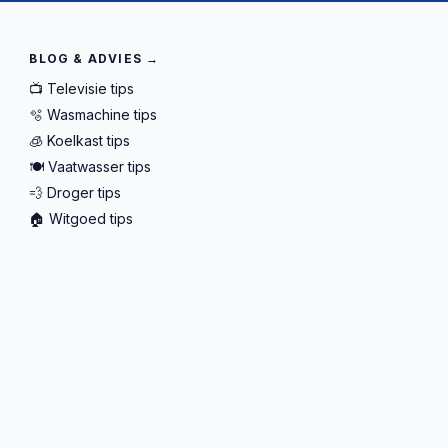
BLOG & ADVIES →
📺 Televisie tips
🫧 Wasmachine tips
🧊 Koelkast tips
🍽️ Vaatwasser tips
💨 Droger tips
🏠 Witgoed tips