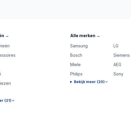
ën
→
Alle merken
→
rieën
Samsung
LG
essoires
Bosch
Siemens
Miele
AEG
i
Philips
Sony
Bekijk meer (
20
)
riezen
er (
21
)