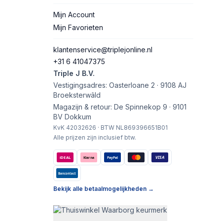
Mijn Account
Mijn Favorieten
klantenservice@triplejonline.nl
+31 6 41047375
Triple J B.V.
Vestigingsadres: Oasterloane 2 · 9108 AJ
Broeksterwâld
Magazijn & retour: De Spinnekop 9 · 9101
BV Dokkum
KvK 42032626 · BTW NL869396651B01
Alle prijzen zijn inclusief btw.
VISA
iDEAL
Klarna
PayPal
Bancontact
Bekijk alle betaalmogelijkheden →