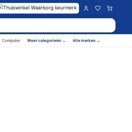
Mijn account
Favorieten
Winkelwa
Computer
Meer categorieën →
Alle merken →