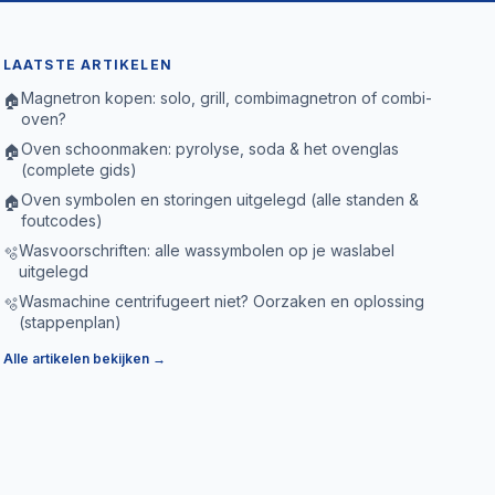
LAATSTE ARTIKELEN
Magnetron kopen: solo, grill, combimagnetron of combi-
🏠
oven?
Oven schoonmaken: pyrolyse, soda & het ovenglas
🏠
(complete gids)
Oven symbolen en storingen uitgelegd (alle standen &
🏠
foutcodes)
Wasvoorschriften: alle wassymbolen op je waslabel
🫧
uitgelegd
Wasmachine centrifugeert niet? Oorzaken en oplossing
🫧
(stappenplan)
Alle artikelen bekijken →