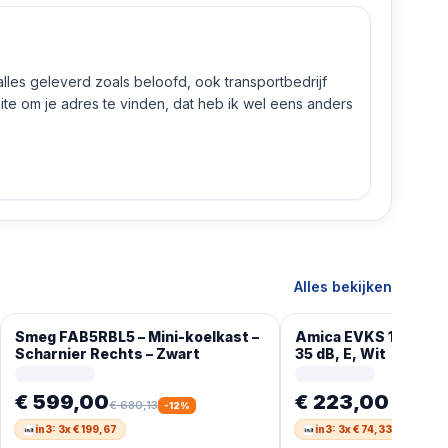
 alles geleverd zoals beloofd, ook transportbedrijf
e om je adres te vinden, dat heb ik wel eens anders
Alles bekijken
Smeg FAB5RBL5 – Mini-koelkast –
Amica EVKS 16182-1, 
Scharnier Rechts – Zwart
35 dB, E, Wit
€ 599,00
€ 223,00
€ 680,13
-
12
%
in3: 3x € 199,67
in3: 3x € 74,33