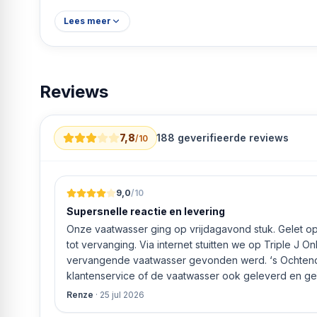
Energieverbruik per jaar:
98 kWh
Lees meer
Energiekosten per jaar:
€34,30
Geluidssterkte:
35 dB(A)
Koelkastfuncties:
Deuralarm, Freshzone compartiment
Displaytype:
LCD-display, Touchscreen
Reviews
Hoogte:
1,855 m
Breedte:
597 mm
Diepte:
675 mm
Gewicht:
66,1 kg
7,8
188
geverifieerde reviews
/10
Kleur:
Zilver
Plaatsing:
Vrijstaand
Draairichting deur:
Omkeerbaar
9,0
/10
Supersnelle reactie en levering
Onze vaatwasser ging op vrijdagavond stuk. Gelet op 
tot vervanging. Via internet stuitten we op Triple J O
vervangende vaatwasser gevonden werd. ‘s Ochtends even gebeld met de
klantenservice of de vaatwasser ook geleverd en geï
bleek het geval tegen alleszins concurrente prijzen.
Renze
·
25 jul 2026
gaf aan dat, als we gelijk via de website gingen bestel