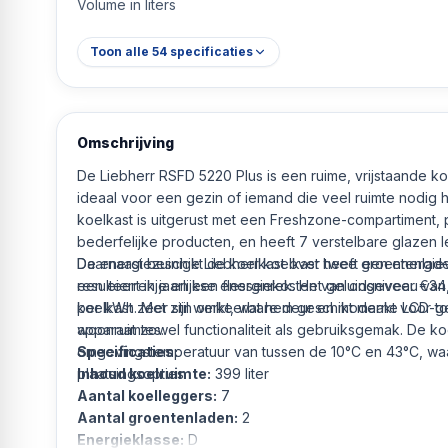
Volume in liters
Toon alle
54
specificaties
Omschrijving
De Liebherr RSFD 5220 Plus is een ruime, vrijstaande ko
ideaal voor een gezin of iemand die veel ruimte nodig 
koelkast is uitgerust met een Freshzone-compartiment,
bederfelijke producten, en heeft 7 verstelbare glazen l
Daarnaast beschikt de koelkast over twee groentenlad
De energiezuinige Liebherr koelkast heeft een energie
een eierrekje en een flessenrek. Het geluidsniveau van
resulteert in jaarlijkse energiekosten van ongeveer €34
koelkast zeer stil werkt, wat hem geschikt maakt voor 
per kWh. Met zijn omkeerbare deur en moderne LCD-touc
woonruimtes.
apparaat zowel functionaliteit als gebruiksgemak. De koe
omgevingstemperatuur van tussen de 10°C en 43°C, waard
Specificaties:
plaatsingsopties.
Inhoud koelruimte:
399 liter
Aantal koelleggers:
7
Aantal groentenladen:
2
Energieklasse:
D