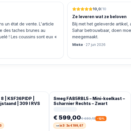
 geen loze woorden: om 16.00
10,0
/10
Ze leveren wat ze beloven
 un état de vente. L'article
Blij met het geleverde artikel,
nte des taches brunes au
Sahar betrouwbaar, doen moeit
quelé ! Les coussins sont eux «
meegemaakt.
Mieke
·
27 jun 2026
 8 | KSF36PIDP |
Smeg FAB5RBL5 – Mini-koelkast –
ijstaand | 309 l RVS
Scharnier Rechts – Zwart
€ 599,00
€ 680,13
-
12
%
3
in3: 3x € 199,67