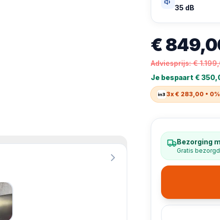
35 dB
€ 849,0
Adviesprijs:
€ 1.199
Je bespaart
€ 350,
3x € 283,00 • 0%
Bezorging m
Gratis bezorgd