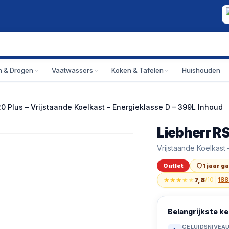
 & Drogen
Vaatwassers
Koken & Tafelen
Huishouden
0 Plus – Vrijstaande Koelkast – Energieklasse D – 399L Inhoud
Liebherr R
Outlet
Liebherr RSFD 5220
Vrijstaande Koelkast
Outlet
1 jaar g
★
★
★
★
★
7,8
/10
|
188
Belangrijkste 
GELUIDSNIVEA