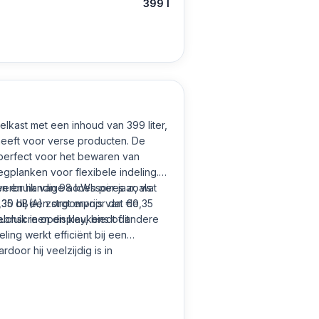
399 l
elkast met een inhoud van 399 liter,
heeft voor verse producten. De
 perfect voor het bewaren van
egplanken voor flexibele indeling.
en en handige accessoires zoals
verbruik van 98 kWh per jaar, wat
 35 dB(A) zorgt ervoor dat de
,30 bij een stroomprijs van €0,35
gebruik in open keukens of andere
hscreen display, biedt dit
ling werkt efficiënt bij een
oor hij veelzijdig is in