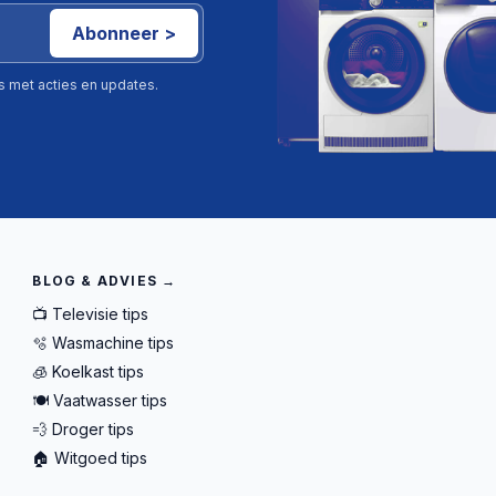
Abonneer >
ls met acties en updates.
BLOG & ADVIES →
📺 Televisie tips
🫧 Wasmachine tips
🧊 Koelkast tips
🍽️ Vaatwasser tips
💨 Droger tips
🏠 Witgoed tips