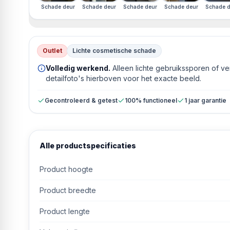
Schade deur
Schade deur
Schade deur
Schade deur
Schade d
Outlet
Lichte cosmetische schade
Volledig werkend.
Alleen lichte gebruikssporen of v
detailfoto's hierboven voor het exacte beeld.
Gecontroleerd & getest
100% functioneel
1 jaar garantie
Alle productspecificaties
Product hoogte
Product breedte
Product lengte