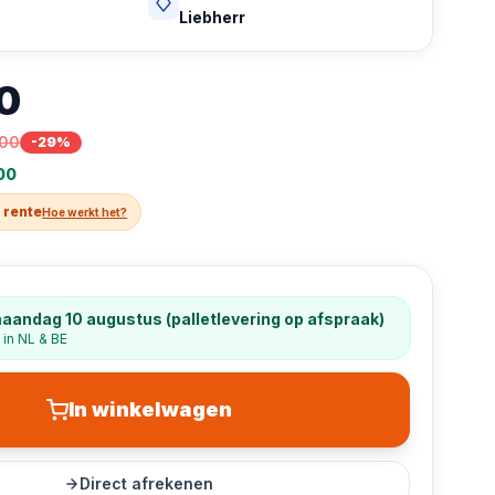
Liebherr
0
,00
-
29
%
00
 rente
Hoe werkt het?
aandag 10 augustus (palletlevering op afspraak)
 in NL & BE
In winkelwagen
Direct afrekenen