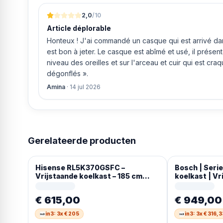
ging doen om ‘s middags nog te leveren. Het bleken
uur werd de Neff vaatwasser geleverd en ver
2,0
/10
Article déplorable
Honteux ! J'ai commandé un casque qui est arrivé dans
est bon à jeter. Le casque est abîmé et usé, il prése
niveau des oreilles et sur l'arceau et cuir qui est cra
dégonflés ».
Amina
·
14 jul 2026
Gerelateerde producten
Hisense RL5K370GSFC –
Bosch | Serie
Vrijstaande koelkast – 185 cm
koelkast | Vr
hoog – 372 liter – Energielabel C –
Geluidsniveau 35 dB – LED Display
€ 615,00
€ 949,00
– SuperCool – Deuralarm –
Kinderslot – Interverter
in3: 3x € 205
in3: 3x € 316,3
Compressor – ConnectLife