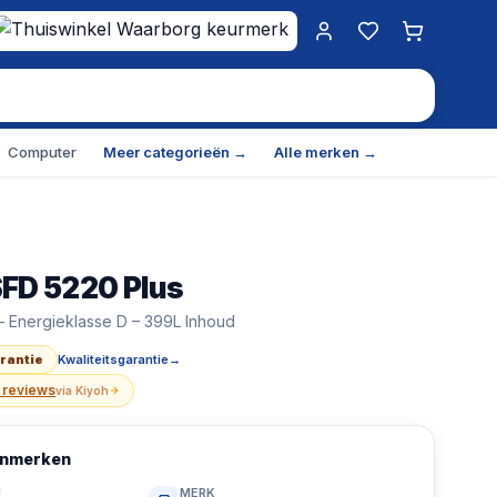
Mijn account
Favorieten
Winkelwa
Computer
Meer categorieën →
Alle merken →
SFD 5220 Plus
 Plus - Vrijstaande Koelkast - Energieklasse D - 399L In
 – Energieklasse D – 399L Inhoud
arantie
Kwaliteitsgarantie
→
 reviews
via
Kiyoh
kenmerken
U
MERK