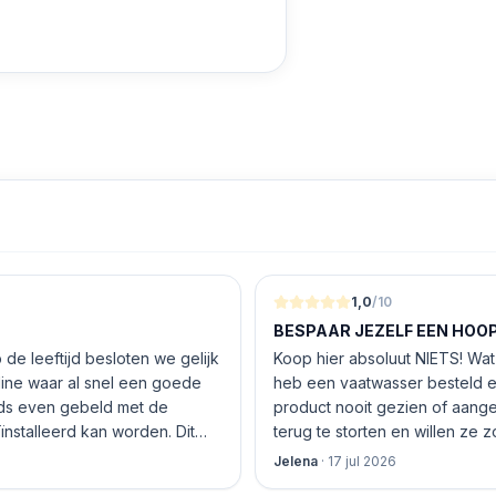
1,0
/10
BESPAAR JEZELF EEN HOOP 
de leeftijd besloten we gelijk
Koop hier absoluut NIETS! Wat 
nline waar al snel een goede
heb een vaatwasser besteld e
product nooit gezien of aang
nstalleerd kan worden. Dit
terug te storten en willen ze
 De vriendelijke medewerker
inhouden!
Jelena
·
17 jul 2026
len en betalen, hij z’n best