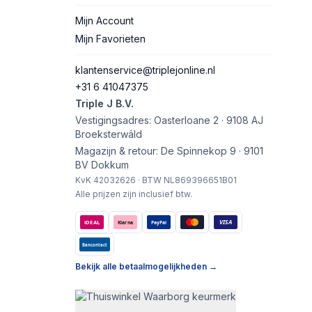
Mijn Account
Mijn Favorieten
klantenservice@triplejonline.nl
+31 6 41047375
Triple J B.V.
Vestigingsadres: Oasterloane 2 · 9108 AJ
Broeksterwâld
Magazijn & retour: De Spinnekop 9 · 9101
BV Dokkum
KvK 42032626 · BTW NL869396651B01
Alle prijzen zijn inclusief btw.
VISA
iDEAL
Klarna
PayPal
Bancontact
Bekijk alle betaalmogelijkheden →