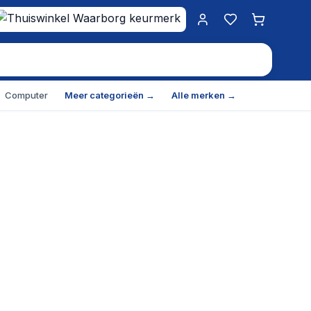
Mijn account
Favorieten
Winkelwa
Computer
Meer categorieën →
Alle merken →