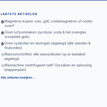
LAATSTE ARTIKELEN
Magnetron kopen: solo, grill, combimagnetron of combi-
🏠
oven?
Oven schoonmaken: pyrolyse, soda & het ovenglas
🏠
(complete gids)
Oven symbolen en storingen uitgelegd (alle standen &
🏠
foutcodes)
Wasvoorschriften: alle wassymbolen op je waslabel
🫧
uitgelegd
Wasmachine centrifugeert niet? Oorzaken en oplossing
🫧
(stappenplan)
Alle artikelen bekijken →