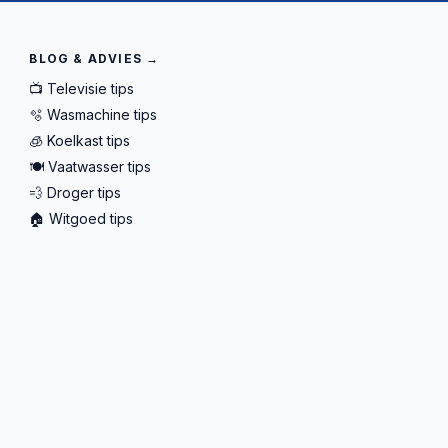
BLOG & ADVIES →
📺 Televisie tips
🫧 Wasmachine tips
🧊 Koelkast tips
🍽️ Vaatwasser tips
💨 Droger tips
🏠 Witgoed tips