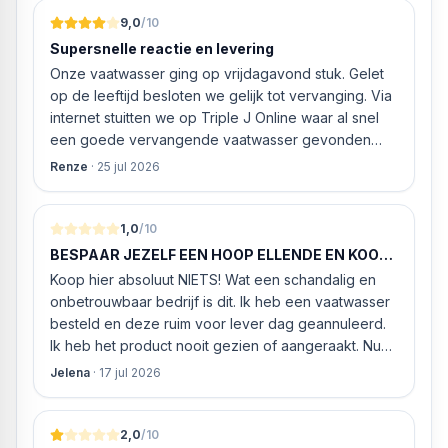
Lamp: 1
9,0
/10
Soort: Geïntegreerd
Supersnelle reactie en levering
Vermogen: 72 L
Onze vaatwasser ging op vrijdagavond stuk. Gelet
Breedte: 59,5 cm
op de leeftijd besloten we gelijk tot vervanging. Via
internet stuitten we op Triple J Online waar al snel
een goede vervangende vaatwasser gevonden
werd. ‘s Ochtends even gebeld met de
Renze
·
25 jul 2026
klantenservice of de vaatwasser ook geleverd en
geïnstalleerd kan worden. Dit bleek het geval tegen
alleszins concurrente prijzen. De vriendelijke
1,0
/10
medewerker gaf aan dat, als we gelijk via de
BESPAAR JEZELF EEN HOOP ELLENDE EN KOOP
website gingen bestellen en betalen, hij z’n best
HIER NIETS!
Koop hier absoluut NIETS! Wat een schandalig en
ging doen om ‘s middags nog te leveren. Het
onbetrouwbaar bedrijf is dit. Ik heb een vaatwasser
bleken geen loze woorden: om 16.00 uur werd de
besteld en deze ruim voor lever dag geannuleerd.
Neff vaatwasser geleverd en ver
Ik heb het product nooit gezien of aangeraakt. Nu
weigeren ze gewoon om mijn geld volledig terug te
Jelena
·
17 jul 2026
storten en willen ze zomaar € 60 "transportkosten"
van MIJN geld inhouden!
2,0
/10