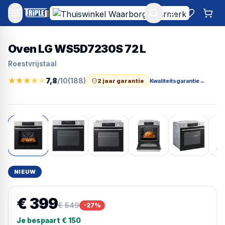
Mijn account
Favoriet
Win
Oven LG WS5D7230S 72 L
Roestvrijstaal
★
★
★
★
★
7,8
/10
(
188
)
2 jaar garantie
Kwaliteitsgarantie
→
NIEUW
€ 399
€ 549
-
27
%
Je bespaart
€ 150