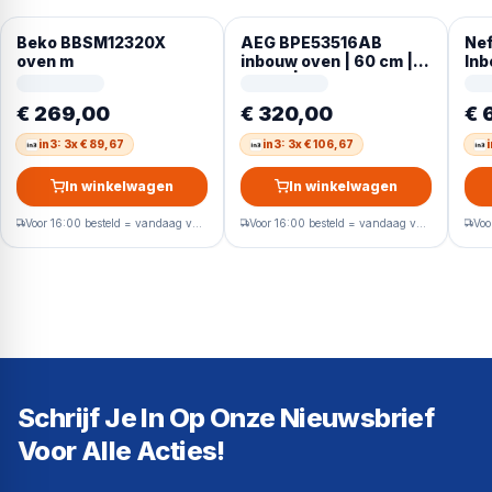
Beko BBSM12320X
AEG BPE53516AB
Ne
oven m
inbouw oven | 60 cm |
In
Zwart | Pyrolyse
€ 269,00
€ 320,00
€ 
in3: 3x € 89,67
in3: 3x € 106,67
In winkelwagen
In winkelwagen
Voor 16:00 besteld = vandaag verzonden
Voor 16:00 besteld = vandaag verzonden
Schrijf Je In Op Onze Nieuwsbrief
Voor Alle Acties!