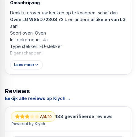
Omschrijving
Denkt u erover uw keuken op te knappen, schaf dan
Oven LG WS5D7230S 72 L
en andere
artikelen van LG
aan!
Soort oven: Oven
Insteekproduct: Ja
Type stekker: EU-stekker
Eigenschappen:
Interieurlicht
Lees meer
Automatische Stop
Kinderslot
Ingebouwd display
Energieklasse: A
Reviews
Technologie: LED
Bekijk alle reviews op Kiyoh →
Kleur: Staal
Voedingsbron: lichtnet
Frequentie: 50 - 60 Hz
7,8
188
geverifieerde reviews
/10
Functies: Zelfreinigend
Powered by Kiyoh
Spanning: 220-240 V
Soort installatie: Wandmontage