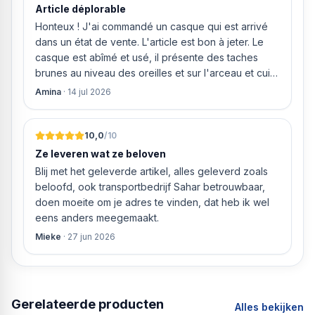
Article déplorable
Honteux ! J'ai commandé un casque qui est arrivé
dans un état de vente. L'article est bon à jeter. Le
casque est abîmé et usé, il présente des taches
brunes au niveau des oreilles et sur l'arceau et cuir
qui est craquelé ! Les coussins sont eux « dégonflés
Amina
·
14 jul 2026
».
10,0
/10
Ze leveren wat ze beloven
Blij met het geleverde artikel, alles geleverd zoals
beloofd, ook transportbedrijf Sahar betrouwbaar,
doen moeite om je adres te vinden, dat heb ik wel
eens anders meegemaakt.
Mieke
·
27 jun 2026
Gerelateerde producten
Alles bekijken