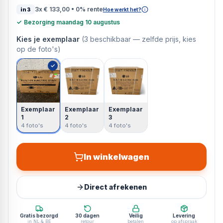
3x
€ 133,00
• 0% rente
in3
Hoe werkt het?
✓
Bezorging maandag 10 augustus
Kies je exemplaar
(
3
beschikbaar —
zelfde prijs, kies
op de foto's
)
✓
Exemplaar
Exemplaar
Exemplaar
1
2
3
4 foto's
4 foto's
4 foto's
In winkelwagen
Direct afrekenen
Gratis bezorgd
30 dagen
Veilig
Levering
in NL & BE
retour
betalen
op afspraak