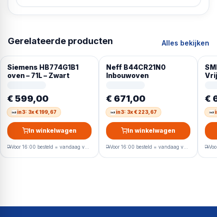
Gerelateerde producten
Alles bekijken
Siemens HB774G1B1
Neff B44CR21N0
SM
oven – 71L – Zwart
Inbouwoven
Vri
st
Pas
€ 599,00
€ 671,00
€ 
De
in3: 3x € 199,67
in3: 3x € 223,67
In winkelwagen
In winkelwagen
Voor 16:00 besteld = vandaag verzonden
Voor 16:00 besteld = vandaag verzonden