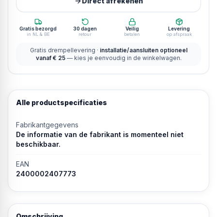
Direct afrekenen
Gratis bezorgd
30 dagen
Veilig
Levering
in NL & BE
retour
betalen
op afspraak
Gratis drempellevering ·
installatie/aansluiten optioneel
vanaf € 25
— kies je eenvoudig in de winkelwagen.
Alle productspecificaties
Fabrikantgegevens
De informatie van de fabrikant is momenteel niet
beschikbaar.
EAN
2400002407773
Omschrijving