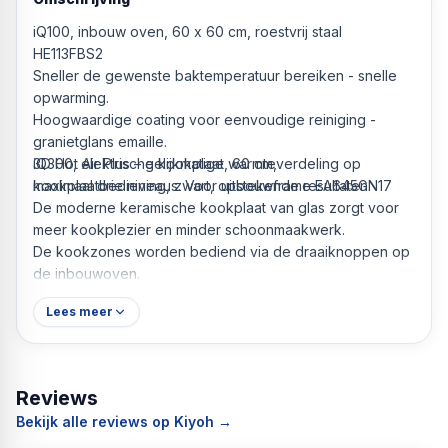
iQ100, inbouw oven, 60 x 60 cm, roestvrij staal
HE113FBS2
Sneller de gewenste baktemperatuur bereiken - snelle
opwarming.
Hoogwaardige coating voor eenvoudige reiniging -
granietglans emaille.
3D Hot Air Plus – gelijkmatige warmteverdeling op
iQ300, elektrische kookplaat, 60 cm,
maximaal drie niveaus. Voor uitstekende resultaten.
kookplaatbediening, zwart, opbouwframe EA645GN17
De moderne keramische kookplaat van glas zorgt voor
meer kookplezier en minder schoonmaakwerk.
De kookzones worden bediend via de draaiknoppen op
de inbouwoven.
Lees meer
Reviews
Bekijk alle reviews op Kiyoh →