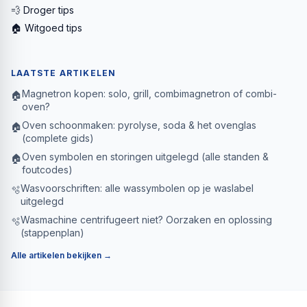
💨 Droger tips
🏠 Witgoed tips
LAATSTE ARTIKELEN
Magnetron kopen: solo, grill, combimagnetron of combi-
🏠
oven?
Oven schoonmaken: pyrolyse, soda & het ovenglas
🏠
(complete gids)
Oven symbolen en storingen uitgelegd (alle standen &
🏠
foutcodes)
Wasvoorschriften: alle wassymbolen op je waslabel
🫧
uitgelegd
Wasmachine centrifugeert niet? Oorzaken en oplossing
🫧
(stappenplan)
Alle artikelen bekijken →