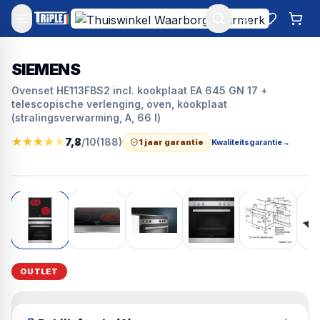
Mijn account
Favoriet
Win
SIEMENS
Ovenset HE113FBS2 incl. kookplaat EA 645 GN 17 +
telescopische verlenging, oven, kookplaat
(stralingsverwarming, A, 66 l)
★
★
★
★
★
7,8
/10
(
188
)
1 jaar garantie
Kwaliteitsgarantie
→
OUTLET