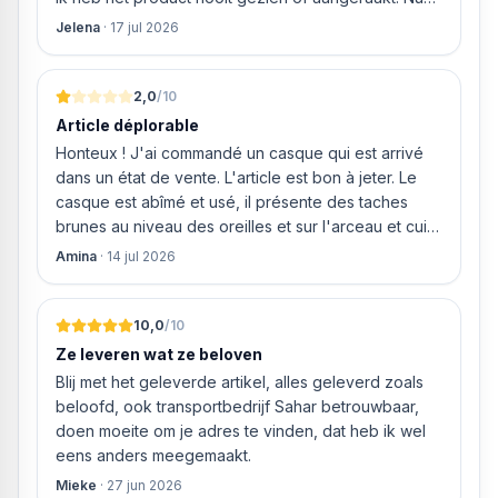
weigeren ze gewoon om mijn geld volledig terug te
Jelena
·
17 jul 2026
storten en willen ze zomaar € 60 "transportkosten"
van MIJN geld inhouden!
2,0
/10
Article déplorable
Honteux ! J'ai commandé un casque qui est arrivé
dans un état de vente. L'article est bon à jeter. Le
casque est abîmé et usé, il présente des taches
brunes au niveau des oreilles et sur l'arceau et cuir
qui est craquelé ! Les coussins sont eux « dégonflés
Amina
·
14 jul 2026
».
10,0
/10
Ze leveren wat ze beloven
Blij met het geleverde artikel, alles geleverd zoals
beloofd, ook transportbedrijf Sahar betrouwbaar,
doen moeite om je adres te vinden, dat heb ik wel
eens anders meegemaakt.
Mieke
·
27 jun 2026