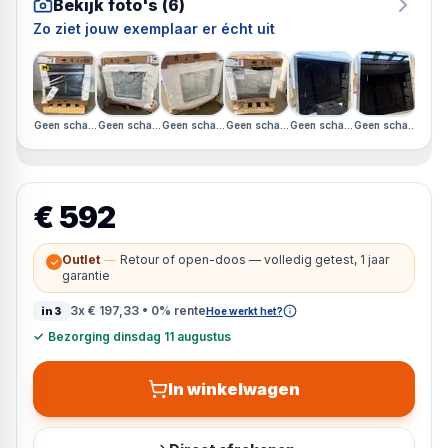
Bekijk foto's (
6
)
Zo ziet jouw exemplaar er écht uit
Geen schade, open doos
Geen schade, open doos
Geen schade, open doos
Geen schade, open doos
Geen schade, open doos
Geen schade, ope
€ 592
Outlet
—
Retour of open-doos — volledig getest, 1 jaar
✓
garantie
3x
€ 197,33
• 0% rente
in3
Hoe werkt het?
✓
Bezorging dinsdag 11 augustus
In winkelwagen