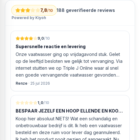
7,8
188
geverifieerde reviews
/10
Powered by Kiyoh
9,0
/10
Supersnelle reactie en levering
Onze vaatwasser ging op vrijdagavond stuk. Gelet
op de leeftijd besloten we gelijk tot vervanging. Via
internet stuitten we op Triple J Online waar al snel
een goede vervangende vaatwasser gevonden
werd. ‘s Ochtends even gebeld met de
Renze
·
25 jul 2026
klantenservice of de vaatwasser ook geleverd en
geïnstalleerd kan worden. Dit bleek het geval tegen
alleszins concurrente prijzen. De vriendelijke
1,0
/10
medewerker gaf aan dat, als we gelijk via de
BESPAAR JEZELF EEN HOOP ELLENDE EN KOOP
website gingen bestellen en betalen, hij z’n best
HIER NIETS!
Koop hier absoluut NIETS! Wat een schandalig en
ging doen om ‘s middags nog te leveren. Het
onbetrouwbaar bedrijf is dit. Ik heb een vaatwasser
bleken geen loze woorden: om 16.00 uur werd de
besteld en deze ruim voor lever dag geannuleerd.
Neff vaatwasser geleverd en ver
Ik heb het product nooit gezien of aangeraakt. Nu