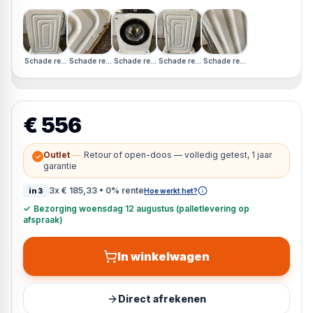
Schade rechterzijkant · Schade linkerzijkant
Schade rechterzijkant · Schade linkerzijkant
Schade rechterzijkant · Schade linkerzijkant
Schade rechterzijkant · Schade linkerzijkan
Schade rechterzijkant · Schade 
€ 556
Outlet
—
Retour of open-doos — volledig getest, 1 jaar
✓
garantie
3x
€ 185,33
• 0% rente
in3
Hoe werkt het?
✓
Bezorging woensdag 12 augustus (palletlevering op
afspraak)
In winkelwagen
Direct afrekenen