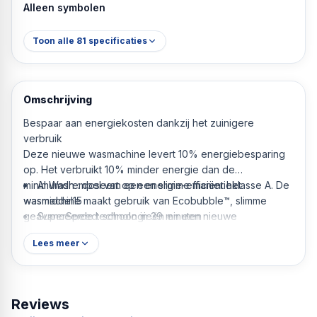
Alleen symbolen
Toon alle
81
specificaties
Omschrijving
Bespaar aan energiekosten dankzij het zuinigere
verbruik
Deze nieuwe wasmachine levert 10% energiebesparing
op. Het verbruikt 10% minder energie dan de
minimumdrempel van een energie-efficiëntieklasse A. De
AI Wash : doseert op een slimme manier het
wasmachine maakt gebruik van Ecobubble™, slimme
wasmiddel15
geavanceerde technologieën en een nieuwe
SuperSpeed: schoon in 39 minuten
circulatiepomp en dat betekent: betere wasprestaties,
Lees meer
kortere wasbeurten en een lager energieverbruik .
Krachtige bubbels, uitstekende reiniging
AI Ecobubble™
Reviews
Profiteer van effectievere wasprogramma's met AI