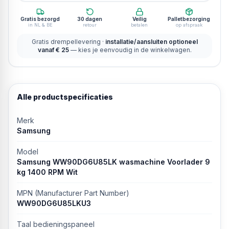
Gratis bezorgd
30 dagen
Veilig
Palletbezorging
in NL & BE
retour
betalen
op afspraak
Gratis drempellevering ·
installatie/aansluiten optioneel
vanaf € 25
— kies je eenvoudig in de winkelwagen.
Alle productspecificaties
Merk
Samsung
Model
Samsung WW90DG6U85LK wasmachine Voorlader 9
kg 1400 RPM Wit
MPN (Manufacturer Part Number)
WW90DG6U85LKU3
Taal bedieningspaneel