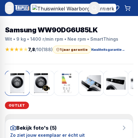
Mijn account
Favoriet
Win
Samsung WW90DG6U85LK
Wit • 9 kg • 1400 r/min rpm • Nee rpm • SmartThings
★
★
★
★
★
7,8
/10
(
188
)
1 jaar garantie
Kwaliteitsgarantie
→
OUTLET
Bekijk foto's (
5
)
Zo ziet jouw exemplaar er écht uit