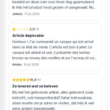
daarnaast ook de vuilgraad van het water tijdens het
besteld en deze ruim voor lever dag geannuleerd.
Neff vaatwasser geleverd en ver
wassen en past indien nodig de spoeltijd of hoeveelheid
Ik heb het product nooit gezien of aangeraakt. Nu
wasmiddel aan.
weigeren ze gewoon om mijn geld volledig terug te
Jelena
·
17 jul 2026
storten en willen ze zomaar € 60 "transportkosten"
Slimmer wassen – de wasmachine die jou kent
van MIJN geld inhouden!
AI Control
2,0
/10
Was eenvoudig en effectief met het krachtige AI Control.
Article déplorable
De functie personaliseert je waservaring door
Honteux ! J'ai commandé un casque qui est arrivé
gewoontes te onthouden, zoals je meest gebruikte
dans un état de vente. L'article est bon à jeter. Le
instellingen, en op basis daarvan wasprogramma's aan te
casque est abîmé et usé, il présente des taches
raden. Voor extra gemak wordt ook tijdsinformatie
brunes au niveau des oreilles et sur l'arceau et cuir
gegeven, zoals de status van je wasprogramma. De
qui est craquelé ! Les coussins sont eux « dégonflés
Amina
·
14 jul 2026
SmartThings-app [5] biedt advies over wasprogramma's,
».
je dagelijkse planning, geeft onderhoudstips en kan via
gekoppelde apparaten laten weten dat je wasprogramma
10,0
/10
klaar is. Ook communiceert Auto Cycle Link [6] met je
Ze leveren wat ze beloven
droger om het perfecte droogprogramma te selecteren.
Blij met het geleverde artikel, alles geleverd zoals
beloofd, ook transportbedrijf Sahar betrouwbaar,
Verbruik tot 70% minder energie
doen moeite om je adres te vinden, dat heb ik wel
SmartThings AI Energy Mode
eens anders meegemaakt.
Monitor en verminder het energieverbruik van je