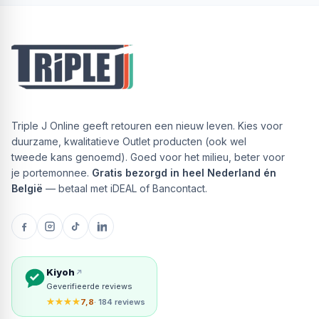
Probleemloos de was doen
Wi-Fi Embedded
Wi-Fi connectiviteit.
Profiteer van probleemloze wasprogramma's met de
SmartThings-app. Met het Energy onderdeel in de
SmartThings-app [21] kun je het energieverbruik in het
hele huis proactief beheren van je Samsung apparaten.
Triple J Online geeft retouren een nieuw leven. Kies voor
Met 'Home Care' krijg je onderhoudstips en kun je
duurzame, kwalitatieve Outlet producten (ook wel
problemen oplossen. En als je ook een SmartThings-
tweede kans genoemd). Goed voor het milieu, beter voor
droger hebt, raadt 'Auto Cycle Link' je automatisch het
je portemonnee.
Gratis bezorgd in heel Nederland én
beste droogprogramma aan zodra de was klaar is [22].
België
— betaal met iDEAL of Bancontact.
Proactieve energiebesparingen tot wel 70% [23]
SmartThings Energy
Houd de controle over je energieverbruik om geld te
besparen. SmartThings Energy [23] biedt handige,
energiezuinige tips. Ook monitort het de
Kiyoh
Geverifieerde reviews
energieconsumptie van Samsung-apparaten [24] in real
★★★★
7,8
· 184 reviews
time en vergelijkt deze met de voorgaande maand. Je
krijgt een melding als je in de buurt komt van je