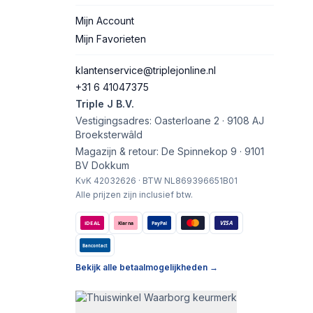
Mijn Account
Mijn Favorieten
klantenservice@triplejonline.nl
+31 6 41047375
Triple J B.V.
Vestigingsadres: Oasterloane 2 · 9108 AJ
Broeksterwâld
Magazijn & retour: De Spinnekop 9 · 9101
BV Dokkum
KvK 42032626 · BTW NL869396651B01
Alle prijzen zijn inclusief btw.
VISA
iDEAL
Klarna
PayPal
Bancontact
Bekijk alle betaalmogelijkheden →