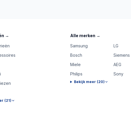
ën
→
Alle merken
→
rieën
Samsung
LG
essoires
Bosch
Siemens
Miele
AEG
i
Philips
Sony
Bekijk meer (
20
)
riezen
er (
21
)