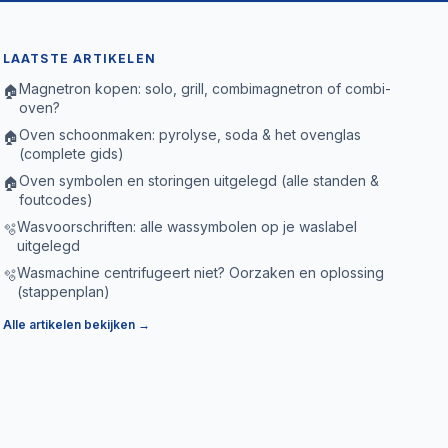
LAATSTE ARTIKELEN
Magnetron kopen: solo, grill, combimagnetron of combi-
🏠
oven?
Oven schoonmaken: pyrolyse, soda & het ovenglas
🏠
(complete gids)
Oven symbolen en storingen uitgelegd (alle standen &
🏠
foutcodes)
Wasvoorschriften: alle wassymbolen op je waslabel
🫧
uitgelegd
Wasmachine centrifugeert niet? Oorzaken en oplossing
🫧
(stappenplan)
Alle artikelen bekijken →