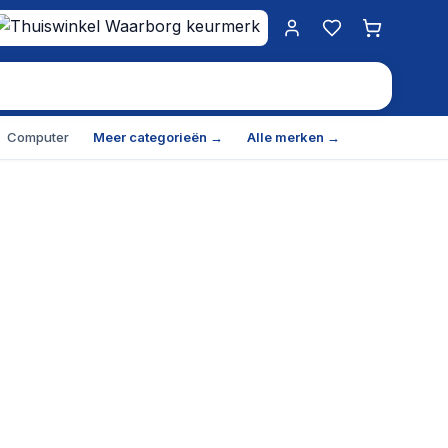
Mijn account
Favorieten
Winkelwa
Computer
Meer categorieën →
Alle merken →