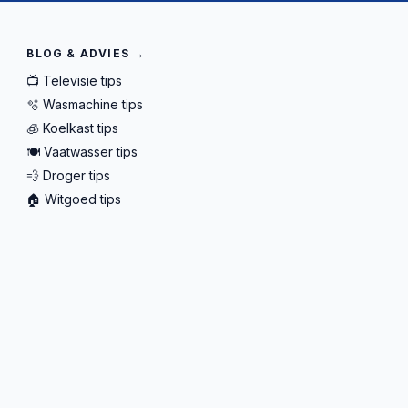
BLOG & ADVIES →
📺 Televisie tips
🫧 Wasmachine tips
🧊 Koelkast tips
🍽️ Vaatwasser tips
💨 Droger tips
🏠 Witgoed tips