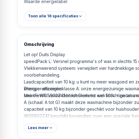
Waarde energielabel
Toon alle
16
specificaties
Omschrijving
Let op! Duits Display
speedPack L: Versnel programma's of was in slechts 15 
Vlekkenwerend systeem: verwijdert vier hardnekkige s
voorbehandeling.
Laadcapaciteit van 10 kg: u kunt nu meer wasgoed en ze
Energie-efficiëntieklasse A: onze energiezuinige wasma
Weniger anzeigen
smartFinish: vermindert kreukels tot wel 50% - zodat u min
Met de WG56G2Z41 biedt Siemens een krachtige wasmac
A (schaal: A tot G) maakt deze wasmachine bijzonder zu
capaciteit van 10 kg bijzonder geschikt voor huishoud
WG56G2Z41 beschikt bovendien over een speciale functi
waterniveau wordt automatisch aangepast door de bela
Lees meer
sensoren detecteert hoeveel wasgoed er in de trommel z
blijven er geen wasmiddelresten in de stoffen achter, 