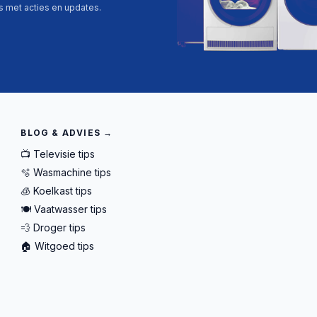
ls met acties en updates.
BLOG & ADVIES →
📺 Televisie tips
🫧 Wasmachine tips
🧊 Koelkast tips
🍽️ Vaatwasser tips
💨 Droger tips
🏠 Witgoed tips