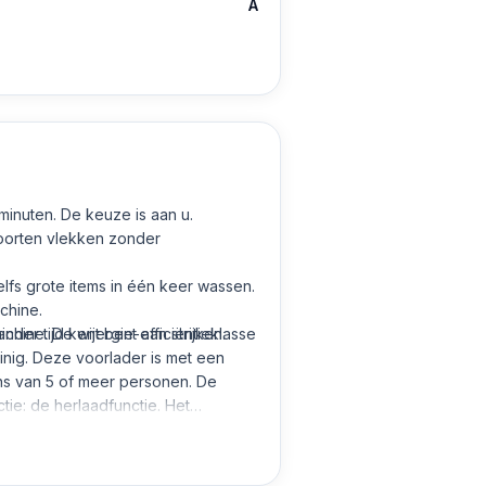
A
minuten. De keuze is aan u.
oorten vlekken zonder
lfs grote items in één keer wassen.
chine.
der tijd kwijt bent aan strijken.
hine. De energie-efficiëntieklasse
inig. Deze voorlader is met een
ens van 5 of meer personen. De
e: de herlaadfunctie. Het
dingssensor, die met behulp van
it. Zelfs bij te veel wasmiddel
omdat het schuimdetectiesysteem