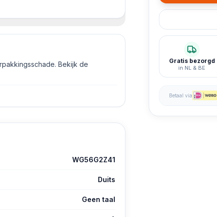
os mist
de, originele doos mist
Gratis bezorgd
erpakkingsschade. Bekijk de
in NL & BE
Betaal via
WG56G2Z41
Duits
Geen taal