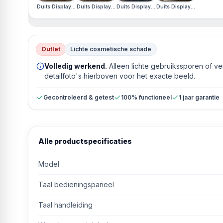
Duits Display · Geen schade, originele doos mist
Duits Display · Geen schade, originele doos mist
Duits Display · Geen schade, originele do
Duits Display · Geen scha
Outlet
Lichte cosmetische schade
Volledig werkend.
Alleen lichte gebruikssporen of v
detailfoto's hierboven voor het exacte beeld.
Gecontroleerd & getest
100% functioneel
1 jaar garantie
Alle productspecificaties
Model
Taal bedieningspaneel
Taal handleiding