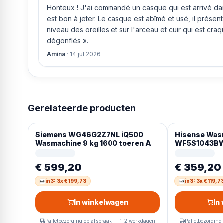
Honteux ! J'ai commandé un casque qui est arrivé dans
est bon à jeter. Le casque est abîmé et usé, il prése
niveau des oreilles et sur l'arceau et cuir qui est cra
dégonflés ».
Amina
·
14 jul 2026
Gerelateerde producten
Siemens WG46G2Z7NL iQ500
Hisense Was
Wasmachine 9 kg 1600 toeren A
WF5S1043BW 
– StoomFunct
72dB (A) – Au
€ 599,20
€ 359,20
wassen 15 °C
in3: 3x € 199,73
in3: 3x € 119,7
In winkelwagen
In
Palletbezorging op afspraak — 1-2 werkdagen
Palletbezorging