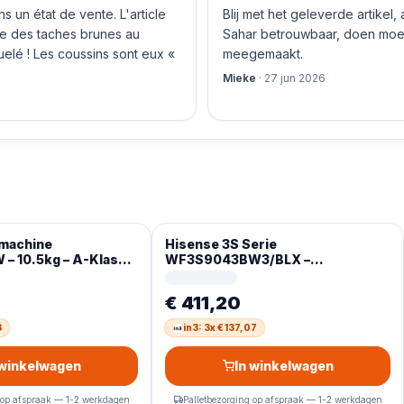
 un état de vente. L'article
Blij met het geleverde artikel,
nte des taches brunes au
Sahar betrouwbaar, doen moeit
quelé ! Les coussins sont eux «
meegemaakt.
Mieke
·
27 jun 2026
machine
Hisense 3S Serie
– 10.5kg – A-Klasse
WF3S9043BW3/BLX –
ie – ConnectLife –
Wasmachine met Energielabel A
diosignaal – Koud
-30% – 9kg – 72dB (A) – Steam
€ 411,20
Wash -1400 toeren – Power Wash
49′ – ConnectLife – Inhoud
3
in3: 3x € 137,07
Trommel 60 Liter
 winkelwagen
In winkelwagen
 op afspraak — 1-2 werkdagen
Palletbezorging op afspraak — 1-2 werkdagen