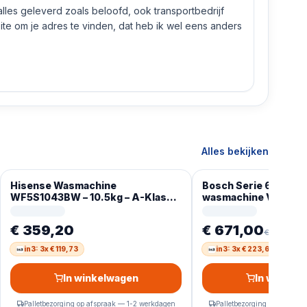
 alles geleverd zoals beloofd, ook transportbedrijf
e om je adres te vinden, dat heb ik wel eens anders
Alles bekijken
Hisense Wasmachine
Bosch Serie 6 WGG
WF5S1043BW – 10.5kg – A-Klasse
wasmachine Voorlade
– StoomFunctie – ConnectLife –
RPM Wit
72dB (A) – Audiosignaal – Koud
€ 359,20
€ 671,00
wassen 15 °C
€ 1.009,00
in3: 3x € 119,73
in3: 3x € 223,67
In winkelwagen
In winkel
Palletbezorging op afspraak — 1-2 werkdagen
Palletbezorging op afspra