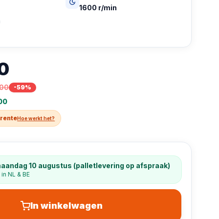
1600 r/min
U
0
,00
-
59
%
00
 rente
Hoe werkt het?
aandag 10 augustus (palletlevering op afspraak)
 in NL & BE
In winkelwagen