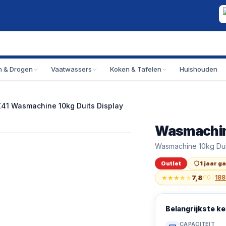
 & Drogen
Vaatwassers
Koken & Tafelen
Huishouden
1 Wasmachine 10kg Duits Display
Wasmachi
Outlet
Wasmachine iQ500
Wasmachine 10kg Dui
Wasmachine iQ500
Outlet
1 jaar g
★
★
★
★
★
7,8
/10
|
188
Belangrijkste 
CAPACITEIT