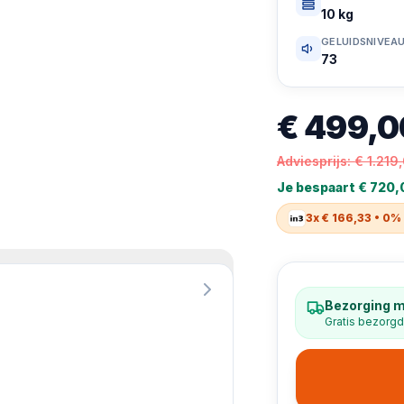
10 kg
GELUIDSNIVEA
73
€ 499,0
Adviesprijs:
€ 1.219
Je bespaart
€ 720,
3x € 166,33 • 0%
Bezorging m
Gratis bezorgd