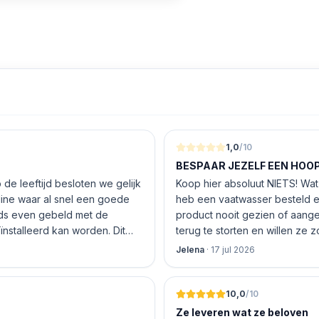
uitgestelde start kunt u zelf
et beginnen. Vergeten wasgoed
gd met de handige herlaadfunctie.
de gebruiker op de hoogte van de
 van de WG56G2Z41 wasmachine zijn
ua Stop" waterbeveiligingssysteem.
kinderslot. De wasmachine heeft
.
1,0
/10
BESPAAR JEZELF EEN HOOP 
de leeftijd besloten we gelijk
Koop hier absoluut NIETS! Wat 
nline waar al snel een goede
heb een vaatwasser besteld e
product nooit gezien of aang
nstalleerd kan worden. Dit
terug te storten en willen ze
 De vriendelijke medewerker
inhouden!
Jelena
·
17 jul 2026
len en betalen, hij z’n best
 geen loze woorden: om 16.00
10,0
/10
Ze leveren wat ze beloven