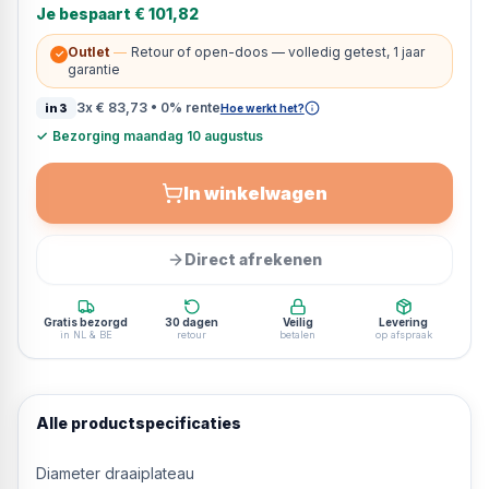
Je bespaart
€ 101,82
Outlet
—
Retour of open-doos — volledig getest, 1 jaar
✓
garantie
3x
€ 83,73
• 0% rente
in3
Hoe werkt het?
✓
Bezorging maandag 10 augustus
In winkelwagen
Direct afrekenen
Gratis bezorgd
30 dagen
Veilig
Levering
in NL & BE
retour
betalen
op afspraak
Alle productspecificaties
Diameter draaiplateau