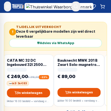
Mijn account
Favoriet
Win
TIJDELIJK UITVERKOCHT
Deze
6
vergelijkbare modellen zijn wél direct
!
leverbaar
💬
Advies via WhatsApp
CATA MC 32 DC
Bauknecht MWK 201 B
D
Ingebouwd 32l 2500W
Zwart Solo-magnetron
W
Roestvrijstaal
Aanrecht 20 l 700 W
–
€ 249,00
€ 89,00
€
€ 319,00
-
22
%
in3: 3x € 83
In winkelwagen
In winkelwagen
Voor 16:00 besteld = vandaag verzonden
Voor 16:00 besteld = vandaag verzonden