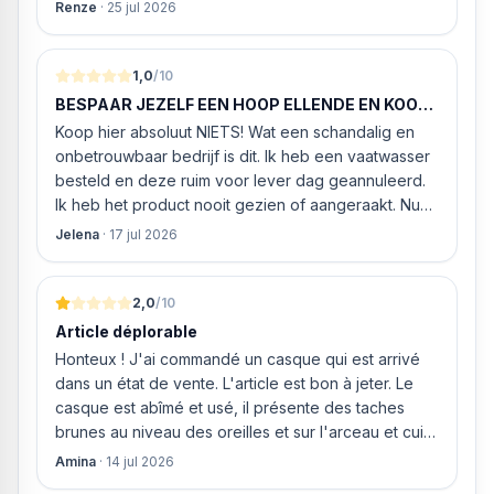
werd. ‘s Ochtends even gebeld met de
Renze
·
25 jul 2026
klantenservice of de vaatwasser ook geleverd en
geïnstalleerd kan worden. Dit bleek het geval tegen
alleszins concurrente prijzen. De vriendelijke
1,0
/10
medewerker gaf aan dat, als we gelijk via de
BESPAAR JEZELF EEN HOOP ELLENDE EN KOOP
website gingen bestellen en betalen, hij z’n best
HIER NIETS!
Koop hier absoluut NIETS! Wat een schandalig en
ging doen om ‘s middags nog te leveren. Het
onbetrouwbaar bedrijf is dit. Ik heb een vaatwasser
bleken geen loze woorden: om 16.00 uur werd de
besteld en deze ruim voor lever dag geannuleerd.
Neff vaatwasser geleverd en ver
Ik heb het product nooit gezien of aangeraakt. Nu
weigeren ze gewoon om mijn geld volledig terug te
Jelena
·
17 jul 2026
storten en willen ze zomaar € 60 "transportkosten"
van MIJN geld inhouden!
2,0
/10
Article déplorable
Honteux ! J'ai commandé un casque qui est arrivé
dans un état de vente. L'article est bon à jeter. Le
casque est abîmé et usé, il présente des taches
brunes au niveau des oreilles et sur l'arceau et cuir
qui est craquelé ! Les coussins sont eux « dégonflés
Amina
·
14 jul 2026
».