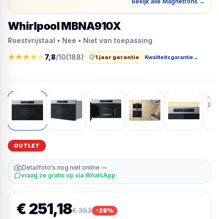
Bekijk alle Magnetrons
→
Whirlpool MBNA910X
Roestvrijstaal • Nee • Niet van toepassing
★
★
★
★
★
7,8
/10
(
188
)
1 jaar garantie
Kwaliteitsgarantie
→
OUTLET
Detailfoto's nog niet online —
vraag ze gratis op via WhatsApp
€ 251,18
€ 353
-
29
%