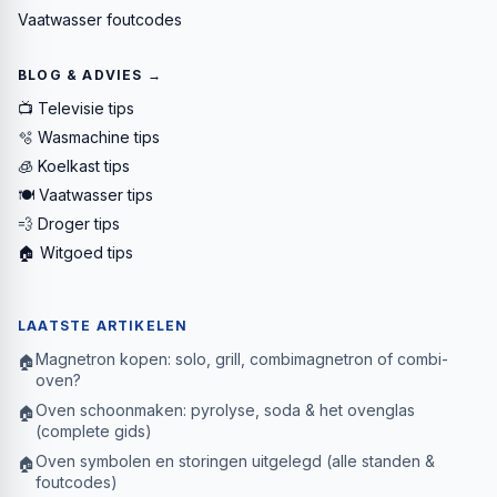
Vaatwasser foutcodes
BLOG & ADVIES →
📺 Televisie tips
🫧 Wasmachine tips
🧊 Koelkast tips
🍽️ Vaatwasser tips
💨 Droger tips
🏠 Witgoed tips
LAATSTE ARTIKELEN
Magnetron kopen: solo, grill, combimagnetron of combi-
🏠
oven?
Oven schoonmaken: pyrolyse, soda & het ovenglas
🏠
(complete gids)
Oven symbolen en storingen uitgelegd (alle standen &
🏠
foutcodes)