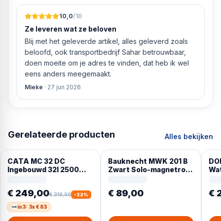
10,0
/10
Ze leveren wat ze beloven
Blij met het geleverde artikel, alles geleverd zoals
beloofd, ook transportbedrijf Sahar betrouwbaar,
doen moeite om je adres te vinden, dat heb ik wel
eens anders meegemaakt.
Mieke
·
27 jun 2026
Gerelateerde producten
Alles bekijken
CATA MC 32 DC
Bauknecht MWK 201 B
DO
Ingebouwd 32l 2500W
Zwart Solo-magnetron
Wat
Roestvrijstaal
Aanrecht 20 l 700 W
– 1,
€ 249,00
€ 89,00
€ 
€ 319,00
-
22
%
in3: 3x € 83