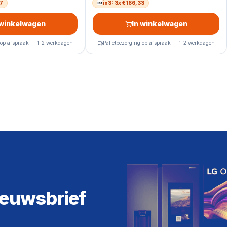
07
in3: 3x € 186,33
 winkelwagen
In winkelwagen
 op afspraak — 1-2 werkdagen
Palletbezorging op afspraak — 1-2 werkdagen
ieuwsbrief