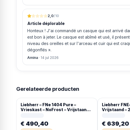
gaf aan dat, als we gelijk via de website gingen bestel
ging doen om ‘s middags nog te leveren. Het bleken
uur werd de Neff vaatwasser geleverd en ver
2,0
/10
Article déplorable
Honteux ! J'ai commandé un casque qui est arrivé dans
est bon à jeter. Le casque est abîmé et usé, il prése
niveau des oreilles et sur l'arceau et cuir qui est cra
dégonflés ».
Amina
·
14 jul 2026
Gerelateerde producten
Liebherr – FNe 1404 Pure –
Liebherr FNE
Vrieskast – NoFrost – Vrijstaand
Vrijstaand – 2
93L – E – Wit
€ 490,40
€ 639,20