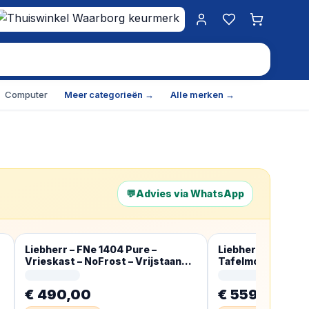
Mijn account
Favorieten
Winkelwa
Computer
Meer categorieën →
Alle merken →
💬
Advies via WhatsApp
Liebherr – FNe 1404 Pure –
Liebherr FNdi 162
Vrieskast – NoFrost – Vrijstaand
Tafelmodel – Vrie
93L – E – Wit
€ 490,00
€ 559,00