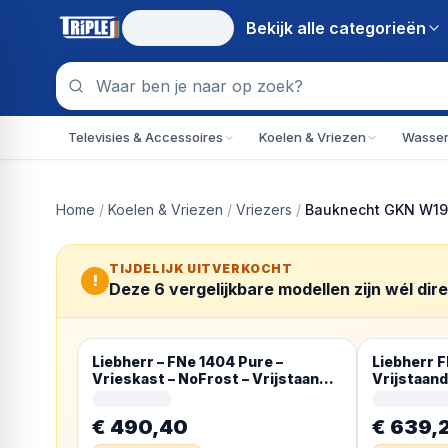
Bekijk alle
categorieën
Televisies & Accessoires
Koelen & Vriezen
Wassen
Home
/
Koelen & Vriezen
/
Vriezers
/
Bauknecht GKN W1917
TIJDELIJK UITVERKOCHT
!
Deze
6
vergelijkbare modellen zijn wél dir
Liebherr – FNe 1404 Pure –
Liebherr F
Vrieskast – NoFrost – Vrijstaand
Vrijstaand 
93L – E – Wit
€ 490,40
€ 639,