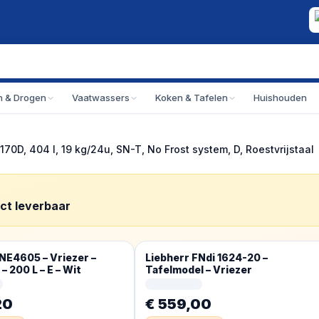
 & Drogen
Vaatwassers
Koken & Tafelen
Huishouden
0D, 404 l, 19 kg/24u, SN-T, No Frost system, D, Roestvrijstaal
ect leverbaar
NE4605 – Vriezer –
Liebherr FNdi 1624-20 –
– 200 L – E – Wit
Tafelmodel – Vriezer
20
€ 559,00