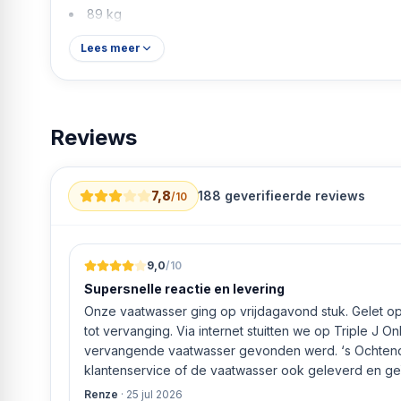
89 kg
Lees meer
Reviews
7,8
188
geverifieerde reviews
/10
9,0
/10
Supersnelle reactie en levering
Onze vaatwasser ging op vrijdagavond stuk. Gelet op 
tot vervanging. Via internet stuitten we op Triple J O
vervangende vaatwasser gevonden werd. ‘s Ochtends even gebeld met de
klantenservice of de vaatwasser ook geleverd en geï
bleek het geval tegen alleszins concurrente prijzen.
Renze
·
25 jul 2026