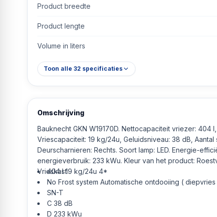
Product breedte
Product lengte
Volume in liters
Toon alle
32
specificaties
Omschrijving
Bauknecht GKN W19170D. Nettocapaciteit vriezer: 404 l,
Vriescapaciteit: 19 kg/24u, Geluidsniveau: 38 dB, Aantal 
Deurscharnieren: Rechts. Soort lamp: LED. Energie-efficië
energieverbruik: 233 kWu. Kleur van het product: Roestvri
Vrieskast
404 l 19 kg/24u 4*
No Frost system Automatische ontdooiing ( diepvries 
SN-T
C 38 dB
D 233 kWu