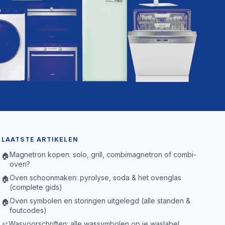
LAATSTE ARTIKELEN
Magnetron kopen: solo, grill, combimagnetron of combi-
🏠
oven?
Oven schoonmaken: pyrolyse, soda & het ovenglas
🏠
(complete gids)
Oven symbolen en storingen uitgelegd (alle standen &
🏠
foutcodes)
Wasvoorschriften: alle wassymbolen op je waslabel
🫧