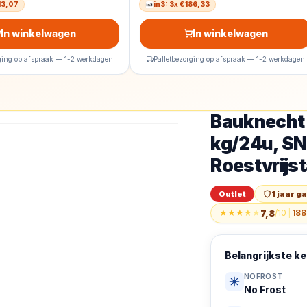
213,07
in3: 3x € 186,33
In winkelwagen
In winkelwagen
rging op afspraak — 1-2 werkdagen
Palletbezorging op afspraak — 1-2 werkdagen
Bauknecht 
Outlet
Bauknecht GKN W19
kg/24u, SN
Roestvrijst
Outlet
1 jaar g
★
★
★
★
★
7,8
/10
|
188
Belangrijkste 
NOFROST
No Frost