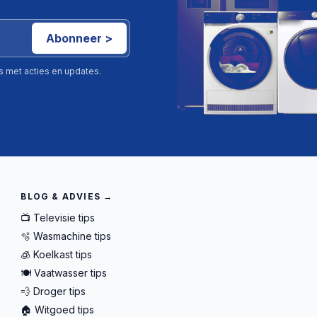
Abonneer >
ls met acties en updates.
BLOG & ADVIES →
📺 Televisie tips
🫧 Wasmachine tips
🧊 Koelkast tips
🍽️ Vaatwasser tips
💨 Droger tips
🏠 Witgoed tips