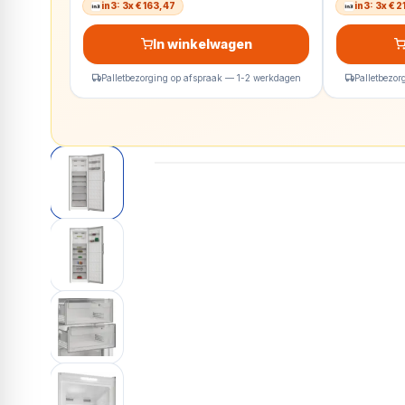
in3: 3x € 163,47
in3: 3x € 
In winkelwagen
Palletbezorging op afspraak — 1-2 werkdagen
Palletbezo