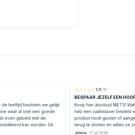
1,0
/10
BESPAAR JEZELF EEN HOOP 
de leeftijd besloten we gelijk
Koop hier absoluut NIETS! Wat 
nline waar al snel een goede
heb een vaatwasser besteld e
product nooit gezien of aang
nstalleerd kan worden. Dit
terug te storten en willen ze
 De vriendelijke medewerker
inhouden!
Jelena
·
17 jul 2026