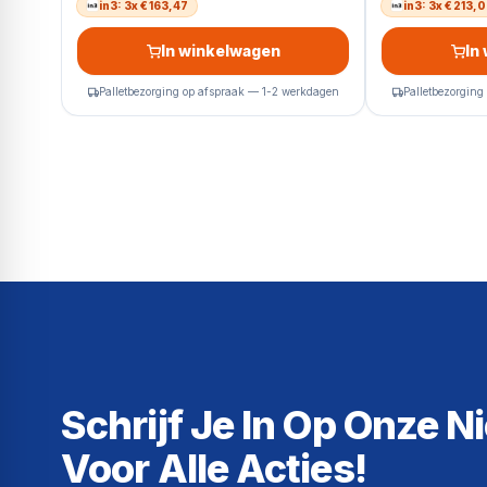
in3: 3x € 163,47
in3: 3x € 213,
In winkelwagen
In
Palletbezorging op afspraak — 1-2 werkdagen
Palletbezorging
Schrijf Je In Op Onze N
Voor Alle Acties!