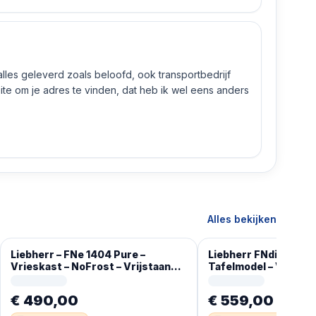
 alles geleverd zoals beloofd, ook transportbedrijf
e om je adres te vinden, dat heb ik wel eens anders
Alles bekijken
Liebherr – FNe 1404 Pure –
Liebherr FNdi 1624-2
Vrieskast – NoFrost – Vrijstaand
Tafelmodel – Vriezer
93L – E – Wit
€ 490,00
€ 559,00