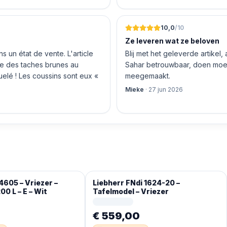
len en betalen, hij z’n best
 geen loze woorden: om 16.00
10,0
/10
Ze leveren wat ze beloven
 un état de vente. L'article
Blij met het geleverde artikel,
nte des taches brunes au
Sahar betrouwbaar, doen moeit
quelé ! Les coussins sont eux «
meegemaakt.
Mieke
·
27 jun 2026
4605 – Vriezer –
Liebherr FNdi 1624-20 –
00 L – E – Wit
Tafelmodel – Vriezer
€ 559,00