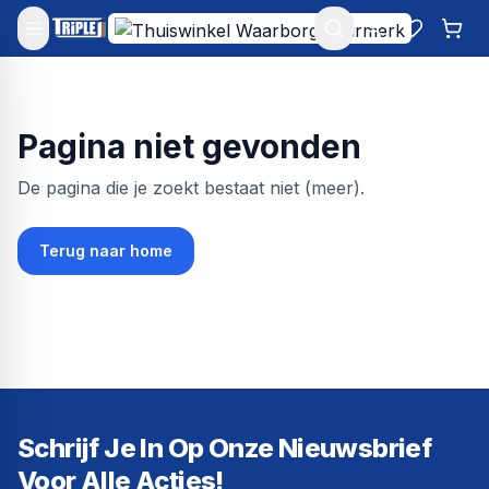
Mijn account
Favoriet
Win
Pagina niet gevonden
De pagina die je zoekt bestaat niet (meer).
Terug naar home
Schrijf Je In Op Onze Nieuwsbrief
Voor Alle Acties!