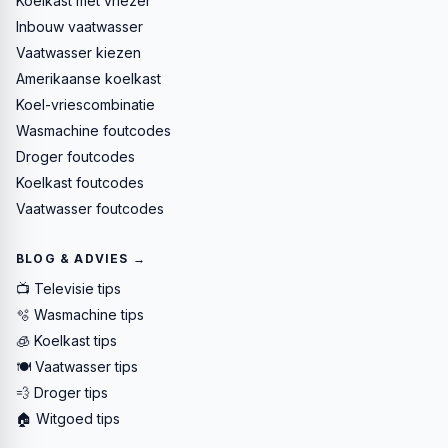
Koelkast met vriezer
Inbouw vaatwasser
Vaatwasser kiezen
Amerikaanse koelkast
Koel-vriescombinatie
Wasmachine foutcodes
Droger foutcodes
Koelkast foutcodes
Vaatwasser foutcodes
BLOG & ADVIES →
📺 Televisie tips
🫧 Wasmachine tips
🧊 Koelkast tips
🍽️ Vaatwasser tips
💨 Droger tips
🏠 Witgoed tips