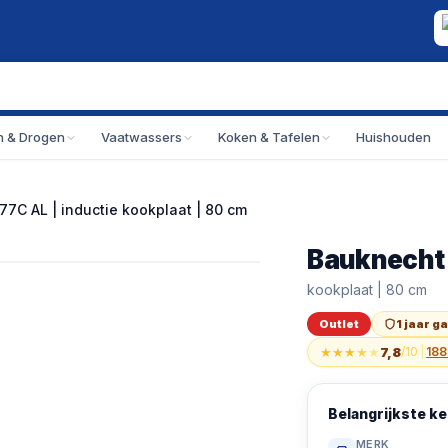
 & Drogen
Vaatwassers
Koken & Tafelen
Huishouden
77C AL | inductie kookplaat | 80 cm
Bauknecht 
Outlet
Bauknecht | BS 26
kookplaat | 80 cm
Outlet
1 jaar g
★
★
★
★
★
7,8
/10
|
188
Belangrijkste 
MERK