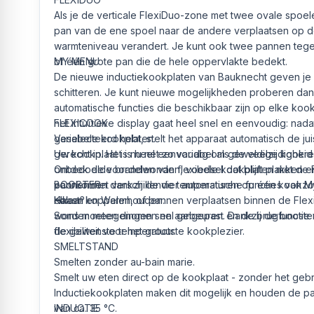
Als je de verticale FlexiDuo-zone met twee ovale spoel
pan van de ene spoel naar de andere verplaatsen op d
warmteniveau verandert. Je kunt ook twee pannen tegel
of één grote pan die de hele oppervlakte bedekt.
MY MENU
De nieuwe inductiekookplaten van Bauknecht geven je
schitteren. Je kunt nieuwe mogelijkheden proberen dan
automatische functies die beschikbaar zijn op elke ko
het intuïtieve display gaat heel snel en eenvoudig: nad
FLEXICOOK
geselecteerd hebt, stelt het apparaat automatisch de ju
Variabele kookplaten.
gerecht in. Het is heel eenvoudig om geweldige kookre
Uw kookplaat is nu net zo variabel als de veelzijdighei
onbedoelde brandwonden, voedsel dat blijft plakken e
Ontdek de voordelen van flexibele kookplaten met de F
voorkomen dankzij de vier automatische functies van 
pannen met verschillende temperaturen op één kookz
BOOSTER
Koken en Warmhouden.
elkaar koppelen, of pannen verplaatsen binnen de Flexi
Haast?
worden meegenomen en aangepast en de brugfunctie 
Soms moeten dingen snel gebeuren. Dankzij de boosterf
flexibiliteit voor het grootste kookplezier.
de gewenste temperatuur.
SMELTSTAND
Smelten zonder au-bain marie.
Smelt uw eten direct op de kookplaat - zonder het geb
Inductiekookplaten maken dit mogelijk en houden de p
van ca. 35 °C.
INDUCTIE