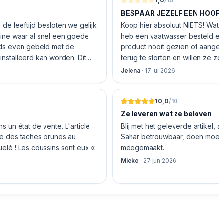
1,0
/10
BESPAAR JEZELF EEN HOOP 
de leeftijd besloten we gelijk
Koop hier absoluut NIETS! Wat 
nline waar al snel een goede
heb een vaatwasser besteld e
product nooit gezien of aang
nstalleerd kan worden. Dit
terug te storten en willen ze
 De vriendelijke medewerker
inhouden!
Jelena
·
17 jul 2026
len en betalen, hij z’n best
 geen loze woorden: om 16.00
10,0
/10
Ze leveren wat ze beloven
 un état de vente. L'article
Blij met het geleverde artikel,
nte des taches brunes au
Sahar betrouwbaar, doen moeit
quelé ! Les coussins sont eux «
meegemaakt.
Mieke
·
27 jun 2026