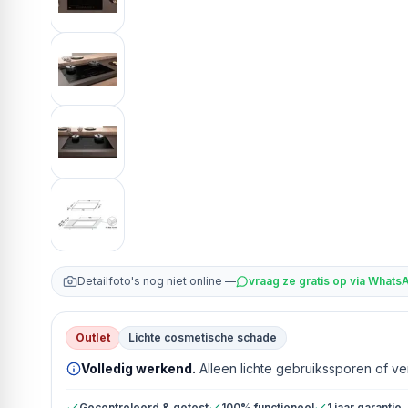
Detailfoto's nog niet online —
vraag ze gratis op via Whats
Outlet
Lichte cosmetische schade
Volledig werkend.
Alleen lichte gebruikssporen of v
Gecontroleerd & getest
100% functioneel
1 jaar garantie