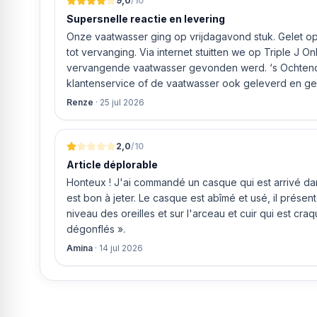
9,0
/10
Timer : Ja
Supersnelle reactie en levering
Positie bedieningspaneel : voorzijde
Booster : 4
Onze vaatwasser ging op vrijdagavond stuk. Gelet op 
EAN-code : 4011577857146
tot vervanging. Via internet stuitten we op Triple J O
vervangende vaatwasser gevonden werd. ‘s Ochtends even gebeld met de
klantenservice of de vaatwasser ook geleverd en geï
bleek het geval tegen alleszins concurrente prijzen.
Renze
·
25 jul 2026
gaf aan dat, als we gelijk via de website gingen bestel
ging doen om ‘s middags nog te leveren. Het bleken
uur werd de Neff vaatwasser geleverd en ver
2,0
/10
Article déplorable
Honteux ! J'ai commandé un casque qui est arrivé dans
est bon à jeter. Le casque est abîmé et usé, il prése
niveau des oreilles et sur l'arceau et cuir qui est cra
dégonflés ».
Amina
·
14 jul 2026