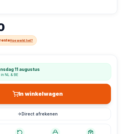
0
 rente
Hoe werkt het?
insdag 11 augustus
 in NL & BE
In winkelwagen
Direct afrekenen