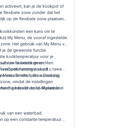
en activeert, kan je de kookpot of
e flexibele zone zonder dat het
ijk op de flexibele zone plaatsen
 kookkunsten een kans om te
kzij My Menu, de vooraf ingestelde
okzone. Het gebruik van My Menu via
at je de gewenste functie
iste kooktemperatuur voor je
sultaten te bereiken en
d van uw favoriete gerechten.
n verspilde energie wordt
lexiCook-functie: nu kunt u twee
My Menu: Smelten, Slow Cooking,
one verwarmen, twee zones aan
zone, omdat de instellingen
wordt gedeactiveerd. Maximale
unctie bereikt de kookplaat snel
ruik van een waterbad.
an op een constante temperatuur