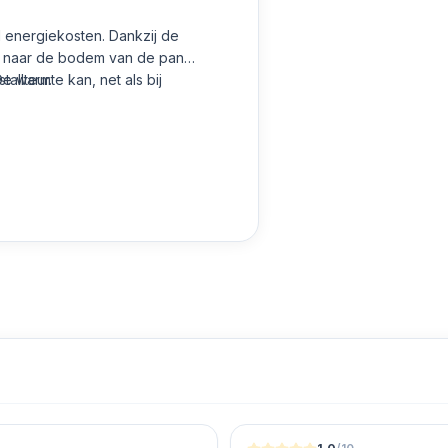
jd energiekosten. Dankzij de
ct naar de bodem van de pan
e warmte kan, net als bij
allteur.