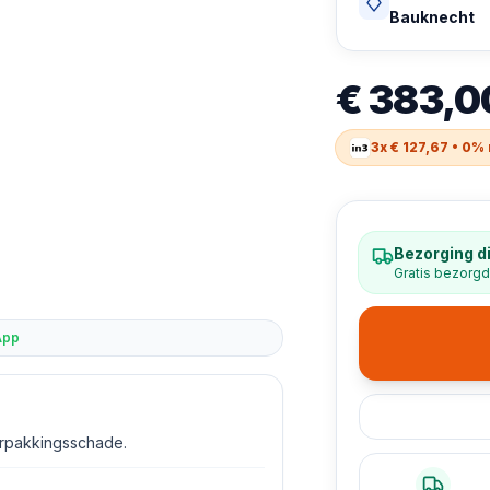
Bauknecht
€ 383,0
3x € 127,67 • 0%
Bezorging d
Gratis bezorgd
App
erpakkingsschade.