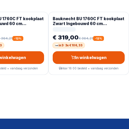
 1760C FT kookplaat
Bauknecht BU 1760C FT kookplaat
ouwd 60 cm
Zwart Ingebouwd 60 cm
plaat zones 4 zone(s)
Inductiekookplaat zones 4 zone(s)
€ 319,00
 364,21
€ 364,21
-
12
%
-
12
%
33
in3: 3x € 106,33
 winkelwagen
In winkelwagen
esteld = vandaag verzonden
Voor 16:00 besteld = vandaag verzonden