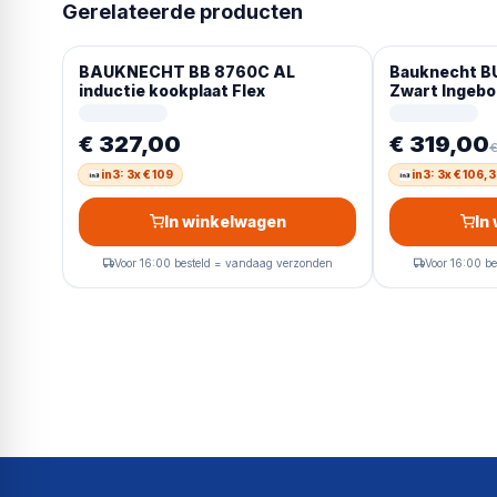
Gerelateerde producten
BAUKNECHT BB 8760C AL
Bauknecht BU
inductie kookplaat Flex
Zwart Ingeb
Inductiekook
€ 327,00
€ 319,00
€
in3: 3x € 109
in3: 3x € 106,
In winkelwagen
In
Voor 16:00 besteld = vandaag verzonden
Voor 16:00 b