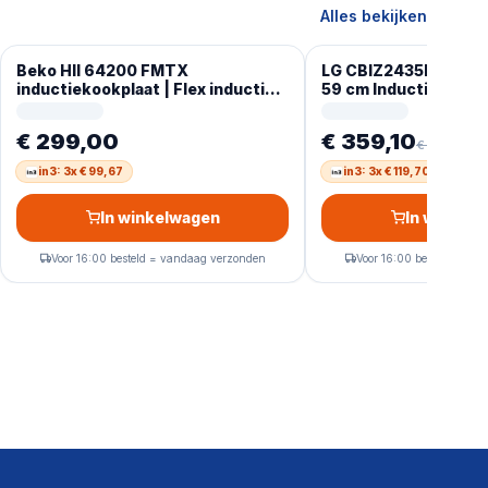
Alles bekijken
Beko HII 64200 FMTX
LG CBIZ2435B Zwart
inductiekookplaat | Flex inductie |
59 cm Inductiekookp
2 fase
zone(s)
€ 299,00
€ 359,10
€ 399,00
-
in3: 3x € 99,67
in3: 3x € 119,70
In winkelwagen
In winkel
Voor 16:00 besteld = vandaag verzonden
Voor 16:00 besteld = va