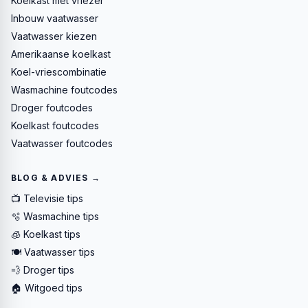
Koelkast met vriezer
Inbouw vaatwasser
Vaatwasser kiezen
Amerikaanse koelkast
Koel-vriescombinatie
Wasmachine foutcodes
Droger foutcodes
Koelkast foutcodes
Vaatwasser foutcodes
BLOG & ADVIES →
📺 Televisie tips
🫧 Wasmachine tips
🧊 Koelkast tips
🍽️ Vaatwasser tips
💨 Droger tips
🏠 Witgoed tips