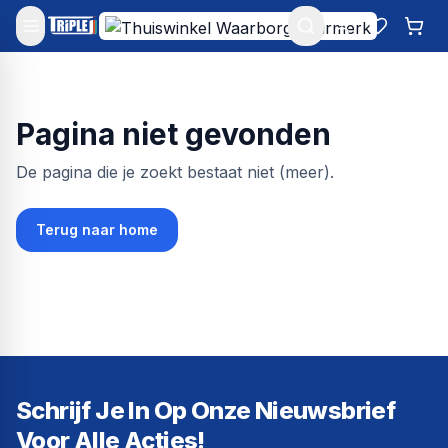
Mijn account
Favoriet
Win
Pagina niet gevonden
De pagina die je zoekt bestaat niet (meer).
Terug naar home
Schrijf Je In Op Onze Nieuwsbrief
Voor Alle Acties!