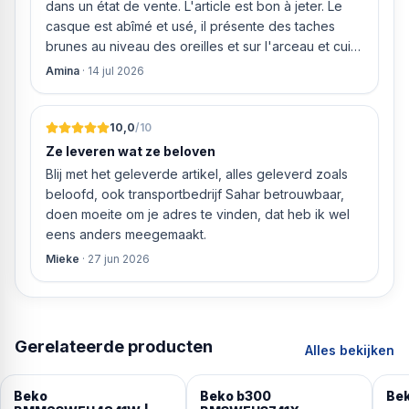
dans un état de vente. L'article est bon à jeter. Le
Programma's Kookwas Gekleurd Eco 40-60 EasyCare
casque est abîmé et usé, il présente des taches
Mini/Mini 14' Mix Wol / Handwas GentleCare™
brunes au niveau des oreilles et sur l'arceau et cuir
Centrifugeren & afpompen Spoelen Donker/Jeans
qui est craquelé ! Les coussins sont eux « dégonflés
Amina
·
14 jul 2026
Outdoor StainExpert™ Hygiëne+ met stoom Dons & stoom
».
Overhemden & stoom Functies Voorwas Snel+™ Extra
Spoelen Hypofunctie 1 Trommelreiniging met stoom
10,0
/10
Hypofunctie 3 AntiCrease+® Technologieen ProSmart™
Ze leveren wat ze beloven
invertermotor Stoomtechnologie SteamCure®
Blij met het geleverde artikel, alles geleverd zoals
OptiSense® AquaWave® XL-deur Weergavetype Digitaal
beloofd, ook transportbedrijf Sahar betrouwbaar,
beeld Energieverbruik in kWh voor 100 bedrijfscycli 47
doen moeite om je adres te vinden, dat heb ik wel
kWh Afmetingen Hoogte 84,5 cm Breedte 60 cm Diepte
eens anders meegemaakt.
55cm Gewicht 65 kg
Mieke
·
27 jun 2026
Gerelateerde producten
Alles bekijken
Beko
Beko b300
Be