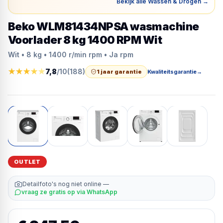
Bekijk alle Wassen & Drogen
→
Beko WLM81434NPSA wasmachine
Voorlader 8 kg 1400 RPM Wit
Wit • 8 kg • 1400 r/min rpm • Ja rpm
★
★
★
★
★
7,8
/10
(
188
)
1 jaar garantie
Kwaliteitsgarantie
→
OUTLET
Detailfoto's nog niet online —
vraag ze gratis op via WhatsApp