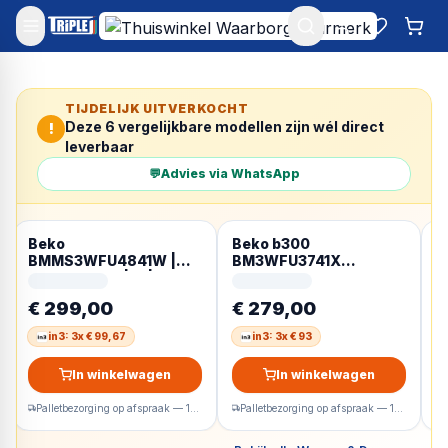
Mijn account
Favoriet
Win
TIJDELIJK UITVERKOCHT
Deze
6
vergelijkbare modellen zijn wél direct
!
leverbaar
💬
Advies via WhatsApp
Beko
Beko b300
B
BMMS3WFU4841W |
BM3WFU3741X
w
Wasmachine | A |
wasmachine Voorlader
V
Energyspin | Duits
7 kg 1400 RPM Wit
W
€ 299,00
€ 279,00
€
Display
Duits display
in3: 3x € 99,67
in3: 3x € 93
In winkelwagen
In winkelwagen
Palletbezorging op afspraak — 1-2 werkdagen
Palletbezorging op afspraak — 1-2 werkdagen