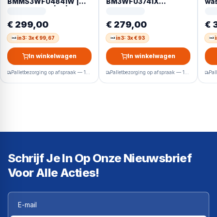
BMMS3WFU4841W |
BM3WFU3741X
was
Wasmachine | A |
wasmachine Voorlader
Voo
Energyspin | Duits
7 kg 1400 RPM Wit
Wit
€ 299,00
€ 279,00
€ 
Display
Duits display
in3: 3x € 99,67
in3: 3x € 93
In winkelwagen
In winkelwagen
Palletbezorging op afspraak — 1-2 werkdagen
Palletbezorging op afspraak — 1-2 werkdagen
Schrijf Je In Op Onze Nieuwsbrief
Voor Alle Acties!