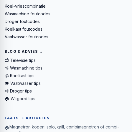
Koel-vriescombinatie
Wasmachine foutcodes
Droger foutcodes
Koelkast foutcodes
Vaatwasser foutcodes
BLOG & ADVIES →
📺 Televisie tips
🫧 Wasmachine tips
🧊 Koelkast tips
🍽️ Vaatwasser tips
💨 Droger tips
🏠 Witgoed tips
LAATSTE ARTIKELEN
Magnetron kopen: solo, grill, combimagnetron of combi-
🏠