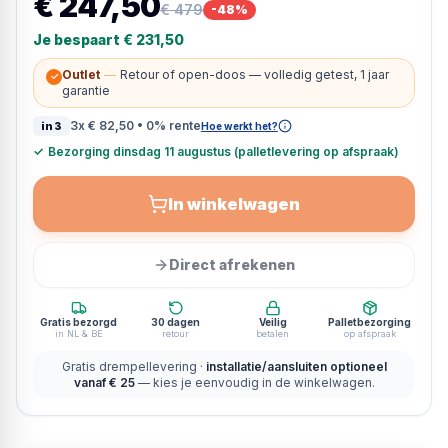
€ 247,50
€ 479
-
48
%
Je bespaart
€ 231,50
Outlet
—
Retour of open-doos — volledig getest, 1 jaar
✓
garantie
3x
€ 82,50
• 0% rente
in3
Hoe werkt het?
✓
Bezorging dinsdag 11 augustus (palletlevering op afspraak)
In winkelwagen
Direct afrekenen
Gratis bezorgd
30 dagen
Veilig
Palletbezorging
in NL & BE
retour
betalen
op afspraak
Gratis drempellevering ·
installatie/aansluiten optioneel
vanaf € 25
— kies je eenvoudig in de winkelwagen.