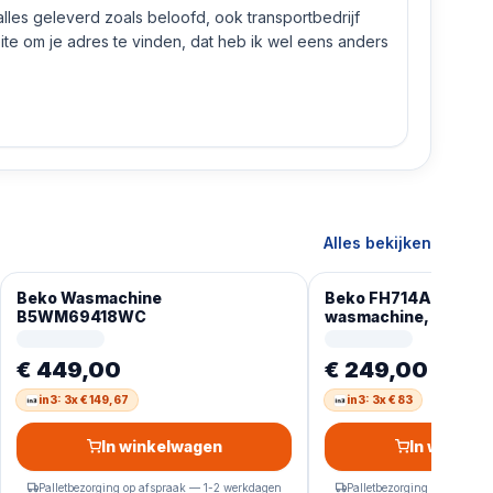
 alles geleverd zoals beloofd, ook transportbedrijf
e om je adres te vinden, dat heb ik wel eens anders
Alles bekijken
Beko Wasmachine
Beko FH714AES voor
B5WM69418WC
wasmachine, 7 kg, 1
Duits Display
€ 449,00
€ 249,00
in3: 3x € 149,67
in3: 3x € 83
In winkelwagen
In winkel
Palletbezorging op afspraak — 1-2 werkdagen
Palletbezorging op afspra