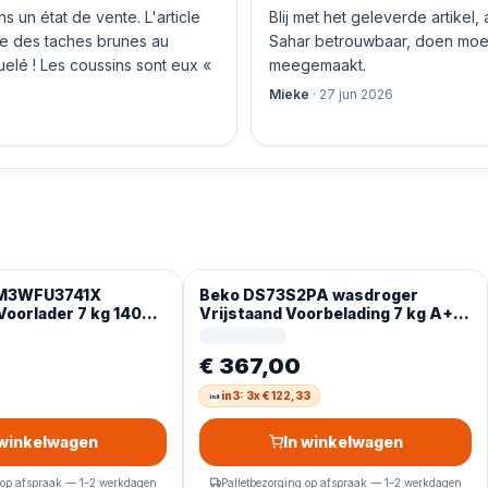
 un état de vente. L'article
Blij met het geleverde artikel,
nte des taches brunes au
Sahar betrouwbaar, doen moeit
quelé ! Les coussins sont eux «
meegemaakt.
Mieke
·
27 jun 2026
BM3WFU3741X
Beko DS73S2PA wasdroger
oorlader 7 kg 1400
Vrijstaand Voorbelading 7 kg A+
s display
Wit Duits display
€ 367,00
in3: 3x € 122,33
 winkelwagen
In winkelwagen
 op afspraak — 1-2 werkdagen
Palletbezorging op afspraak — 1-2 werkdagen