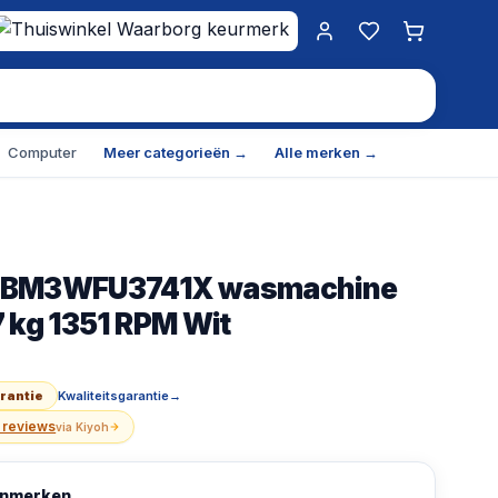
Mijn account
Favorieten
Winkelwa
Computer
Meer categorieën →
Alle merken →
 BM3WFU3741X wasmachine
3741X wasmachine Voorlader 7 kg 1351 RPM Wit - Duits 
7 kg 1351 RPM Wit
3741X wasmachine Voorlader 7 kg 1400 RPM Wit Duits d
arantie
Kwaliteitsgarantie
→
 reviews
via
Kiyoh
kenmerken