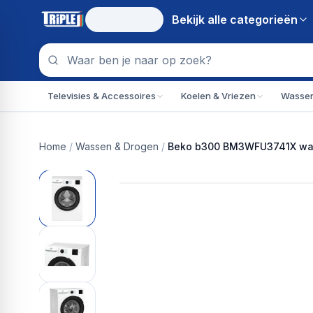
Bekijk alle
categorieën
Televisies & Accessoires
Koelen & Vriezen
Wassen
Home
/
Wassen & Drogen
/
Beko b300 BM3WFU3741X wasma