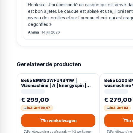
Honteux ! J'ai commandé un casque qui est arrivé dans
est bon à jeter. Le casque est abîmé et usé, il prése
niveau des oreilles et sur l'arceau et cuir qui est cra
dégonflés ».
Amina
·
14 jul 2026
Gerelateerde producten
Beko BMMS3WFU4841W |
Beko b300 
Wasmachine | A | Energyspin |
wasmachine V
Duits Display
RPM Wit Duit
€ 299,00
€ 279,00
in3: 3x € 99,67
in3: 3x € 93
In winkelwagen
In
Palletbezorging op afspraak — 1-2 werkdagen
Palletbezorging