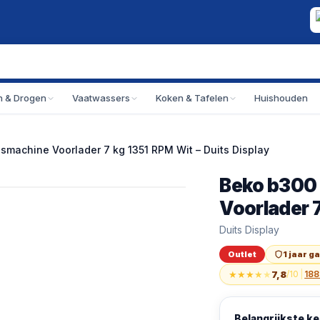
 & Drogen
Vaatwassers
Koken & Tafelen
Huishouden
chine Voorlader 7 kg 1351 RPM Wit – Duits Display
Beko b300
Outlet
Beko b300 BM3WFU
Voorlader 
Beko b300 BM3WFU
Duits Display
Outlet
1 jaar g
★
★
★
★
★
7,8
/10
|
188
Belangrijkste 