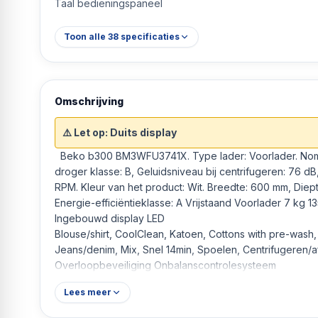
Taal bedieningspaneel
Toon alle
38
specificaties
Omschrijving
⚠️ Let op: Duits display
Beko b300 BM3WFU3741X. Type lader: Voorlader. Nominale capaciteit: 7 kg, Centrifuge-
droger klasse: B, Geluidsniveau bij centrifugeren: 76 dB
RPM. Kleur van het product: Wit. Breedte: 600 mm, Die
Energie-efficiëntieklasse: A Vrijstaand Voorlader 7 kg 1
Ingebouwd display LED
Blouse/shirt, CoolClean, Katoen, Cottons with pre-was
Jeans/denim, Mix, Snel 14min, Spoelen, Centrifugeren/a
Overloopbeveiliging Onbalanscontrolesysteem
Zelfreinigend Kinderslot
Lees meer
Centrifuge-droger klasse: B
B 76 dB