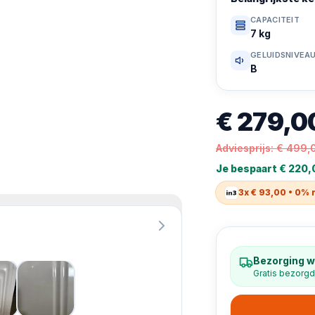
CAPACITEIT
7 kg
GELUIDSNIVEA
B
€ 279,0
Adviesprijs:
€ 499,
Je bespaart
€ 220,
3x € 93,00 • 0% 
Bezorging w
Gratis bezorgd