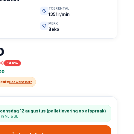
TOERENTAL
1351 r/min
U
MERK
Beko
0
00
-
44
%
00
rente
Hoe werkt het?
oensdag 12 augustus (palletlevering op afspraak)
 in NL & BE