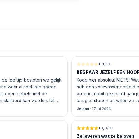
1,0
/10
BESPAAR JEZELF EEN HOOP 
de leeftijd besloten we gelijk
Koop hier absoluut NIETS! Wat 
nline waar al snel een goede
heb een vaatwasser besteld e
product nooit gezien of aang
nstalleerd kan worden. Dit
terug te storten en willen ze
 De vriendelijke medewerker
inhouden!
Jelena
·
17 jul 2026
len en betalen, hij z’n best
 geen loze woorden: om 16.00
10,0
/10
Ze leveren wat ze beloven