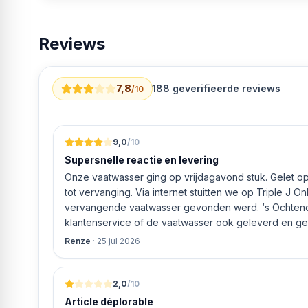
A 44 kWu 43 l
Reviews
7,8
188
geverifieerde reviews
/10
9,0
/10
Supersnelle reactie en levering
Onze vaatwasser ging op vrijdagavond stuk. Gelet op 
tot vervanging. Via internet stuitten we op Triple J O
vervangende vaatwasser gevonden werd. ‘s Ochtends even gebeld met de
klantenservice of de vaatwasser ook geleverd en geï
bleek het geval tegen alleszins concurrente prijzen.
Renze
·
25 jul 2026
gaf aan dat, als we gelijk via de website gingen bestel
ging doen om ‘s middags nog te leveren. Het bleken
uur werd de Neff vaatwasser geleverd en ver
2,0
/10
Article déplorable