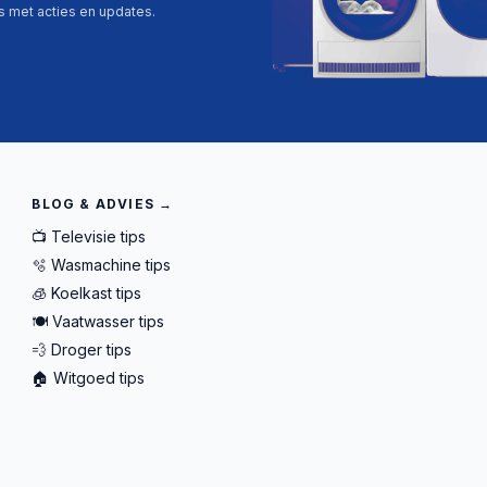
ls met acties en updates.
BLOG & ADVIES →
📺 Televisie tips
🫧 Wasmachine tips
🧊 Koelkast tips
🍽️ Vaatwasser tips
💨 Droger tips
🏠 Witgoed tips