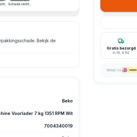
nt
hade linkerzijkant
its Display · Schade linkerzijkant
hterzijkant · Duits Display · Schade linkerzijkant
Schade rechterzijkant · Duits Display · Schade linkerzijkant
erpakkingsschade. Bekijk de
Gratis bezorgd
in NL & BE
Betaal via
Beko
ne Voorlader 7 kg 1351 RPM Wit
7004340019