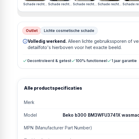
Schade rechterzijkant · Duits Display · Schade linkerzijkant
Schade rechterzijkant · Duits Display · Schade linkerzijka
Schade rechterzijkant · Duits Display · Sc
Schade rechterzijkant · Du
Schade rec
Outlet
Lichte cosmetische schade
Volledig werkend.
Alleen lichte gebruikssporen of v
detailfoto's hierboven voor het exacte beeld.
Gecontroleerd & getest
100% functioneel
1 jaar garantie
Alle productspecificaties
Merk
Model
Beko b300 BM3WFU3741X wasmachi
MPN (Manufacturer Part Number)