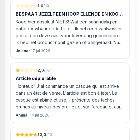
alleszins concurrente prijzen. De vriendelijke
1,0
/10
medewerker gaf aan dat, als we gelijk via de
BESPAAR JEZELF EEN HOOP ELLENDE EN KOOP
website gingen bestellen en betalen, hij z’n best
HIER NIETS!
Koop hier absoluut NIETS! Wat een schandalig en
ging doen om ‘s middags nog te leveren. Het
onbetrouwbaar bedrijf is dit. Ik heb een vaatwasser
bleken geen loze woorden: om 16.00 uur werd de
besteld en deze ruim voor lever dag geannuleerd.
Neff vaatwasser geleverd en ver
Ik heb het product nooit gezien of aangeraakt. Nu
weigeren ze gewoon om mijn geld volledig terug te
Jelena
·
17 jul 2026
storten en willen ze zomaar € 60 "transportkosten"
van MIJN geld inhouden!
2,0
/10
Article déplorable
Honteux ! J'ai commandé un casque qui est arrivé
dans un état de vente. L'article est bon à jeter. Le
casque est abîmé et usé, il présente des taches
brunes au niveau des oreilles et sur l'arceau et cuir
qui est craquelé ! Les coussins sont eux « dégonflés
Amina
·
14 jul 2026
».
10,0
/10