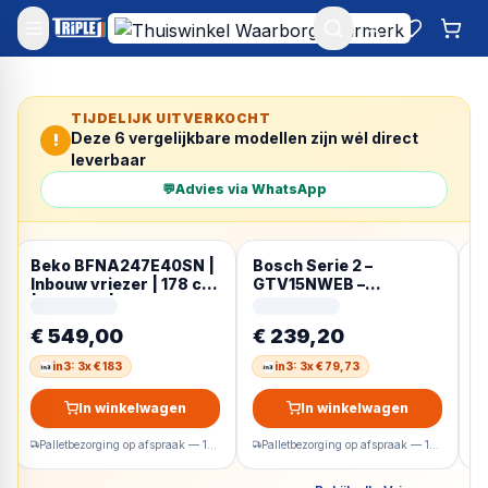
Mijn account
Favoriet
Win
TIJDELIJK UITVERKOCHT
Deze
6
vergelijkbare modellen zijn wél direct
!
leverbaar
💬
Advies via WhatsApp
Beko BFNA247E40SN |
Bosch Serie 2 –
E
Inbouw vriezer | 178 cm
GTV15NWEB –
V
| Nofrost | Sleepdeur
Tafelmodel vriezer – 85
N
x 56 cm – 83 Liter –
–
€ 549,00
€ 239,20
€
SuperFreezing:
G
beschermt
t
in3: 3x € 183
in3: 3x € 79,73
diepvriesproducten
5
tegen ontdooien – Wit
In winkelwagen
In winkelwagen
Palletbezorging op afspraak — 1-2 werkdagen
Palletbezorging op afspraak — 1-2 werkdagen