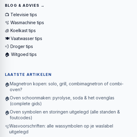
BLOG & ADVIES →
📺 Televisie tips
🫧 Wasmachine tips
🧊 Koelkast tips
🍽️ Vaatwasser tips
💨 Droger tips
🏠 Witgoed tips
LAATSTE ARTIKELEN
Magnetron kopen: solo, grill, combimagnetron of combi-
🏠
oven?
Oven schoonmaken: pyrolyse, soda & het ovenglas
🏠
(complete gids)
Oven symbolen en storingen uitgelegd (alle standen &
🏠
foutcodes)
Wasvoorschriften: alle wassymbolen op je waslabel
🫧
uitgelegd