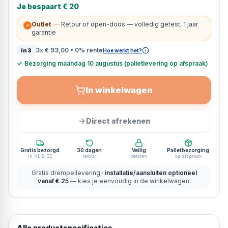
Je bespaart
€ 20
Outlet
—
Retour of open-doos — volledig getest, 1 jaar
✓
garantie
3x
€ 93,00
• 0% rente
in3
Hoe werkt het?
✓
Bezorging maandag 10 augustus (palletlevering op afspraak)
In winkelwagen
Direct afrekenen
Gratis bezorgd
30 dagen
Veilig
Palletbezorging
in NL & BE
retour
betalen
op afspraak
Gratis drempellevering ·
installatie/aansluiten optioneel
vanaf € 25
— kies je eenvoudig in de winkelwagen.
Alle productspecificaties