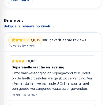
Lees meer
Reviews
Bekijk alle reviews op Kiyoh →
7,8
188
geverifieerde reviews
/10
Powered by Kiyoh
9,0
/10
Supersnelle reactie en levering
Onze vaatwasser ging op vrijdagavond stuk. Gelet
op de leeftijd besloten we gelijk tot vervanging. Via
internet stuitten we op Triple J Online waar al snel
een goede vervangende vaatwasser gevonden
werd. ‘s Ochtends even gebeld met de
Renze
·
25 jul 2026
klantenservice of de vaatwasser ook geleverd en
geïnstalleerd kan worden. Dit bleek het geval tegen