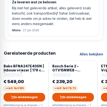
Ze leveren wat ze beloven
Blij met het geleverde artikel, alles geleverd zoals
beloofd, ook transportbedrijf Sahar betrouwbaar,
doen moeite om je adres te vinden, dat heb ik wel
eens anders meegemaakt.
Mieke
·
27 jun 2026
Gerelateerde producten
Alles bekijken
Beko BFNA247E40SN |
Bosch Serie 2 –
ET
Inbouw vriezer | 178 cm
GTV15NWEB –
Vri
| Nofrost | Sleepdeur
Tafelmodel vriezer – 85
No-
x 56 cm – 83 Liter –
– W
€ 549,00
€ 239,20
€ 
SuperFreezing:
Ges
beschermt
tot
in3: 3x € 183
in3: 3x € 79,73
diepvriesproducten
5 l
tegen ontdooien – Wit
In winkelwagen
In winkelwagen
Palletbezorging op afspraak — 1-2 werkdagen
Palletbezorging op afspraak — 1-2 werkdagen