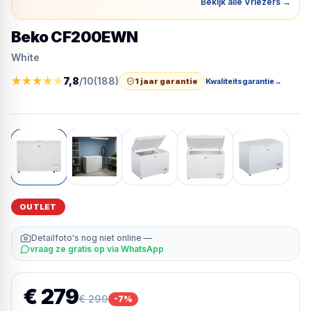
Bekijk alle Vriezers
→
Beko CF200EWN
White
★
★
★
★
★
7,8
/10
(
188
)
1 jaar garantie
Kwaliteitsgarantie
→
OUTLET
Detailfoto's nog niet online —
vraag ze gratis op via WhatsApp
€ 279
€ 299
-
7
%