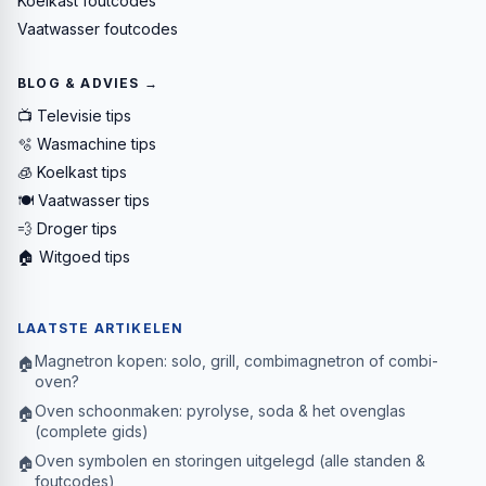
Koelkast foutcodes
Vaatwasser foutcodes
BLOG & ADVIES →
📺 Televisie tips
🫧 Wasmachine tips
🧊 Koelkast tips
🍽️ Vaatwasser tips
💨 Droger tips
🏠 Witgoed tips
LAATSTE ARTIKELEN
Magnetron kopen: solo, grill, combimagnetron of combi-
🏠
oven?
Oven schoonmaken: pyrolyse, soda & het ovenglas
🏠
(complete gids)
Oven symbolen en storingen uitgelegd (alle standen &
🏠
foutcodes)