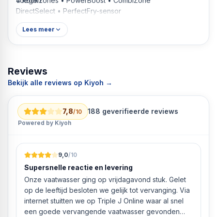
voegen.
4 kookzones • PowerBoost • CombiZone
DirectSelect • PerfectFry-sensor
Lees meer
Reviews
Bekijk alle reviews op Kiyoh →
7,8
188
geverifieerde reviews
/10
Powered by Kiyoh
9,0
/10
Supersnelle reactie en levering
Onze vaatwasser ging op vrijdagavond stuk. Gelet
op de leeftijd besloten we gelijk tot vervanging. Via
internet stuitten we op Triple J Online waar al snel
een goede vervangende vaatwasser gevonden