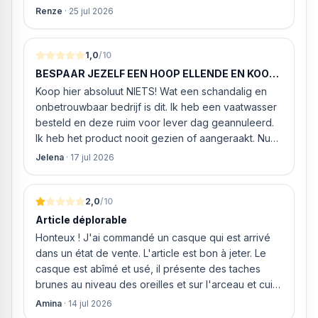
werd. ‘s Ochtends even gebeld met de
Renze
·
25 jul 2026
klantenservice of de vaatwasser ook geleverd en
geïnstalleerd kan worden. Dit bleek het geval tegen
alleszins concurrente prijzen. De vriendelijke
1,0
/10
medewerker gaf aan dat, als we gelijk via de
BESPAAR JEZELF EEN HOOP ELLENDE EN KOOP
website gingen bestellen en betalen, hij z’n best
HIER NIETS!
Koop hier absoluut NIETS! Wat een schandalig en
ging doen om ‘s middags nog te leveren. Het
onbetrouwbaar bedrijf is dit. Ik heb een vaatwasser
bleken geen loze woorden: om 16.00 uur werd de
besteld en deze ruim voor lever dag geannuleerd.
Neff vaatwasser geleverd en ver
Ik heb het product nooit gezien of aangeraakt. Nu
weigeren ze gewoon om mijn geld volledig terug te
Jelena
·
17 jul 2026
storten en willen ze zomaar € 60 "transportkosten"
van MIJN geld inhouden!
2,0
/10
Article déplorable
Honteux ! J'ai commandé un casque qui est arrivé
dans un état de vente. L'article est bon à jeter. Le
casque est abîmé et usé, il présente des taches
brunes au niveau des oreilles et sur l'arceau et cuir
qui est craquelé ! Les coussins sont eux « dégonflés
Amina
·
14 jul 2026
».