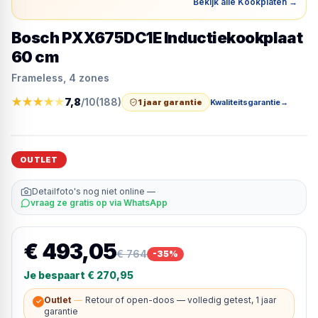
Bekijk alle Kookplaten
→
Bosch PXX675DC1E Inductiekookplaat
60 cm
Frameless, 4 zones
★
★
★
★
★
7,8
/10
(
188
)
1 jaar garantie
Kwaliteitsgarantie
→
OUTLET
Detailfoto's nog niet online —
vraag ze gratis op via WhatsApp
€ 493,05
€ 764
-
35
%
Je bespaart
€ 270,95
Outlet
—
Retour of open-doos — volledig getest, 1 jaar
✓
garantie