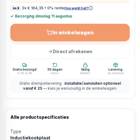
3x
€ 164,35
• 0% rente
in3
Hoe werkt het?
✓
Bezorging dinsdag 11 augustus
In winkelwagen
Direct afrekenen
Gratis bezorgd
30 dagen
Veilig
Levering
in NL & BE
retour
betalen
op afspraak
Gratis drempellevering ·
installatie/aansluiten optioneel
vanaf € 25
— kies je eenvoudig in de winkelwagen.
Alle productspecificaties
Type
Inductiekookplaat