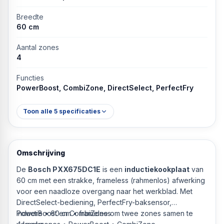
Breedte
60 cm
Aantal zones
4
Functies
PowerBoost, CombiZone, DirectSelect, PerfectFry
Toon alle
5
specificaties
Omschrijving
De
Bosch PXX675DC1E
is een
inductiekookplaat
van
60 cm met een strakke, frameless (rahmenlos) afwerking
voor een naadloze overgang naar het werkblad. Met
DirectSelect-bediening, PerfectFry-baksensor,
PowerBoost en CombiZone om twee zones samen te
Inductie • 60 cm • frameless