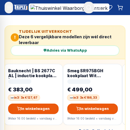
Mijn account
Favoriet
Win
TIJDELIJK UITVERKOCHT
Deze
6
vergelijkbare modellen zijn wél direct
!
leverbaar
💬
Advies via WhatsApp
Bauknecht | BS 2677C
Smeg SR975BGH
L
AL | inductie kookplaat
kookplaat Wit
I
| 80 cm
Ingebouwd
I
Gaskookplaat 5 zone(s)
z
€ 383,00
€ 499,00
€
in3: 3x € 127,67
in3: 3x € 166,33
In winkelwagen
In winkelwagen
Voor 16:00 besteld = vandaag verzonden
Voor 16:00 besteld = vandaag verzonden