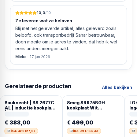
10,0
/10
Ze leveren wat ze beloven
Blij met het geleverde artikel, alles geleverd zoals
beloofd, ook transportbedrijf Sahar betrouwbaar,
doen moeite om je adres te vinden, dat heb ik wel
eens anders meegemaakt.
Mieke
·
27 jun 2026
Gerelateerde producten
Alles bekijken
Bauknecht | BS 2677C
Smeg SR975BGH
LG
AL | inductie kookplaat
kookplaat Wit
In
| 80 cm
Ingebouwd
Ind
Gaskookplaat 5 zone(s)
zon
€ 383,00
€ 499,00
€ 
in3: 3x € 127,67
in3: 3x € 166,33
i