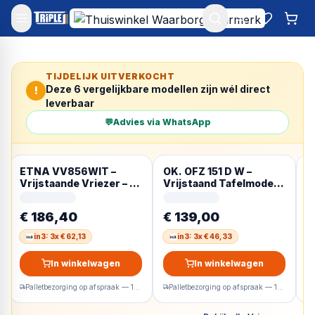
Mijn account
Favoriet
Win
TIJDELIJK UITVERKOCHT
Deze
6
vergelijkbare modellen zijn wél direct
!
leverbaar
💬
Advies via WhatsApp
ETNA VV856WIT –
OK. OFZ 151 D W –
O
Vrijstaande Vriezer – 3
Vrijstaand Tafelmodel –
V
transparante
breedte 47 cm – hoogte
b
vrieslades –
84.7 cm – inhoud 60 l
8
€ 186,40
€ 139,00
€
Energieklasse D – 85
Tafelmodel
T
Liter
in3: 3x € 62,13
in3: 3x € 46,33
In winkelwagen
In winkelwagen
Palletbezorging op afspraak — 1-2 werkdagen
Palletbezorging op afspraak — 1-2 werkdagen