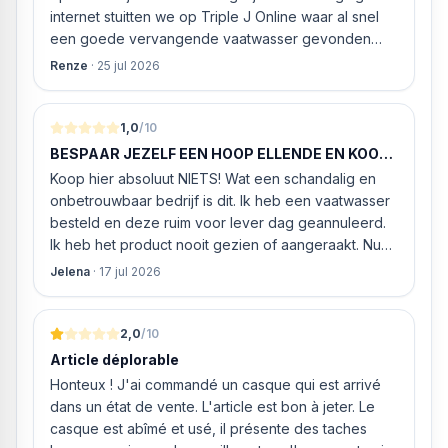
internet stuitten we op Triple J Online waar al snel
een goede vervangende vaatwasser gevonden
werd. ‘s Ochtends even gebeld met de
Renze
·
25 jul 2026
klantenservice of de vaatwasser ook geleverd en
geïnstalleerd kan worden. Dit bleek het geval tegen
alleszins concurrente prijzen. De vriendelijke
1,0
/10
medewerker gaf aan dat, als we gelijk via de
BESPAAR JEZELF EEN HOOP ELLENDE EN KOOP
website gingen bestellen en betalen, hij z’n best
HIER NIETS!
Koop hier absoluut NIETS! Wat een schandalig en
ging doen om ‘s middags nog te leveren. Het
onbetrouwbaar bedrijf is dit. Ik heb een vaatwasser
bleken geen loze woorden: om 16.00 uur werd de
besteld en deze ruim voor lever dag geannuleerd.
Neff vaatwasser geleverd en ver
Ik heb het product nooit gezien of aangeraakt. Nu
weigeren ze gewoon om mijn geld volledig terug te
Jelena
·
17 jul 2026
storten en willen ze zomaar € 60 "transportkosten"
van MIJN geld inhouden!
2,0
/10
Article déplorable
Honteux ! J'ai commandé un casque qui est arrivé
dans un état de vente. L'article est bon à jeter. Le
casque est abîmé et usé, il présente des taches