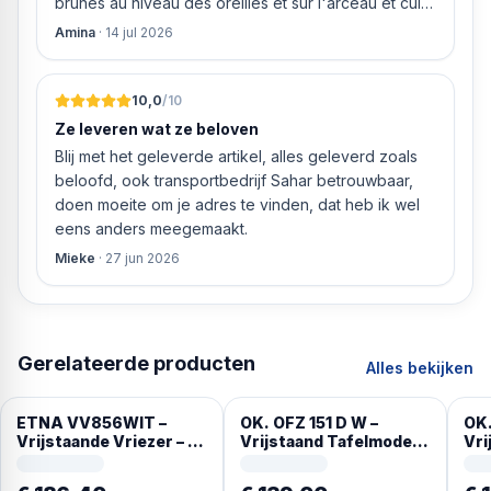
brunes au niveau des oreilles et sur l'arceau et cuir
qui est craquelé ! Les coussins sont eux « dégonflés
Amina
·
14 jul 2026
».
10,0
/10
Ze leveren wat ze beloven
Blij met het geleverde artikel, alles geleverd zoals
beloofd, ook transportbedrijf Sahar betrouwbaar,
doen moeite om je adres te vinden, dat heb ik wel
eens anders meegemaakt.
Mieke
·
27 jun 2026
Gerelateerde producten
Alles bekijken
ETNA VV856WIT –
OK. OFZ 151 D W –
OK.
Vrijstaande Vriezer – 3
Vrijstaand Tafelmodel –
Vri
transparante
breedte 47 cm – hoogte
bre
vrieslades –
84.7 cm – inhoud 60 l
84.