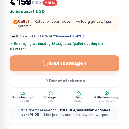
€ 159
€ 189
-
16
%
Je bespaart
€ 30
Outlet
—
Retour of open-doos — volledig getest, 1 jaar
✓
garantie
3x
€ 53,00
• 0% rente
in3
Hoe werkt het?
✓
Bezorging woensdag 12 augustus (palletlevering op
afspraak)
In winkelwagen
Direct afrekenen
Gratis bezorgd
30 dagen
Veilig
Palletbezorging
in NL & BE
retour
betalen
op afspraak
Gratis drempellevering ·
installatie/aansluiten optioneel
vanaf € 25
— kies je eenvoudig in de winkelwagen.