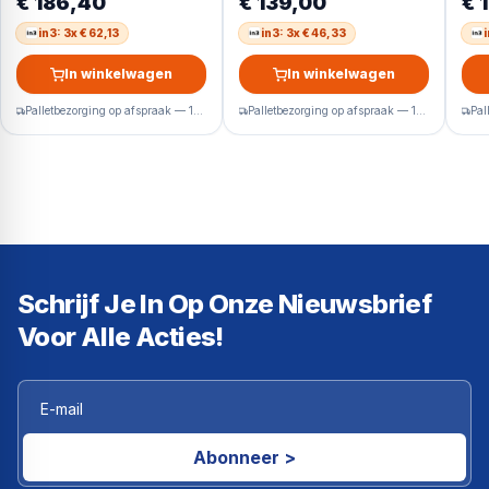
€ 186,40
€ 139,00
€ 
Energieklasse D – 85
Tafelmodel
Taf
Liter
in3: 3x € 62,13
in3: 3x € 46,33
i
In winkelwagen
In winkelwagen
Palletbezorging op afspraak — 1-2 werkdagen
Palletbezorging op afspraak — 1-2 werkdagen
Schrijf Je In Op Onze Nieuwsbrief
Voor Alle Acties!
Abonneer >