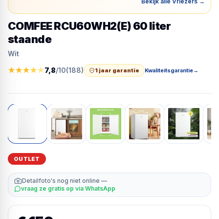
Bekijk alle Vriezers
→
COMFEE RCU60WH2(E) 60 liter
staande
Wit
★
★
★
★
★
7,8
/10
(
188
)
1 jaar garantie
Kwaliteitsgarantie
→
OUTLET
Detailfoto's nog niet online —
vraag ze gratis op via WhatsApp