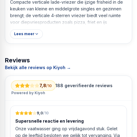
Compacte verticale lade-vriezer die ijzige frisheid in de
keuken van kleine en middelgrote singles en gezinnen
brengt; de verticale 4-sterren vriezer biedt veel ruimte
voor diepvriesproducten zoals pizza, friet en ijs
Instelbare temperatuur: de gewenste koelstand kan
Lees meer
gemakkelijk worden ingesteld via de thermostaat aan de
voorkant van het apparaat op de ladekast: er zijn drie
verschillende niveaus om uit te kiezen
Omkeerbare deurscharnieren en verstelbare poten:
Reviews
dankzij de omkeerbare deur rechts of links en de
Bekijk alle reviews op Kiyoh →
verstelbare poten kun je hem in de meest geschikte
ruimtes gebruiken; op kantoor, thuis, in de keuken of
waar je maar wilt
7,8
188
geverifieerde reviews
/10
Drie compartimenten voor diepvriesproduct: het
Powered by Kiyoh
meerlaagse ontwerp maakt het mogelijk om extra
diepvriesproducten op te bergen, gemakkelijk op te
bergen en toegang te krijgen tot voedsel; laden kunnen
9,0
/10
worden gebruikt om een specifiek compartiment toe te
Supersnelle reactie en levering
wijzen
Onze vaatwasser ging op vrijdagavond stuk. Gelet
Besparingen: de vriezer komt overeen met het energie-
op de leeftijd besloten we gelijk tot vervanging. Via
label, is in klasse E en vermindert het verbruik