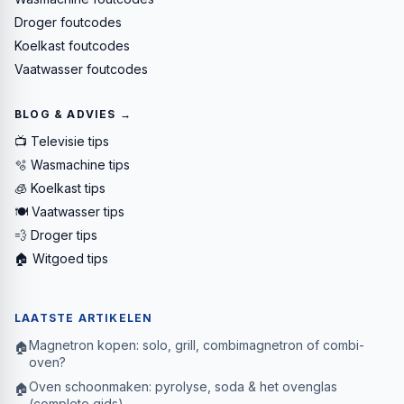
Droger foutcodes
Koelkast foutcodes
Vaatwasser foutcodes
BLOG & ADVIES →
📺 Televisie tips
🫧 Wasmachine tips
🧊 Koelkast tips
🍽️ Vaatwasser tips
💨 Droger tips
🏠 Witgoed tips
LAATSTE ARTIKELEN
Magnetron kopen: solo, grill, combimagnetron of combi-
🏠
oven?
Oven schoonmaken: pyrolyse, soda & het ovenglas
🏠
(complete gids)