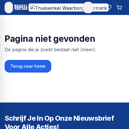
Mijn account
Favoriet
Win
Pagina niet gevonden
De pagina die je zoekt bestaat niet (meer).
Terug naar home
Schrijf Je In Op Onze Nieuwsbrief
Voor Alle Acties!