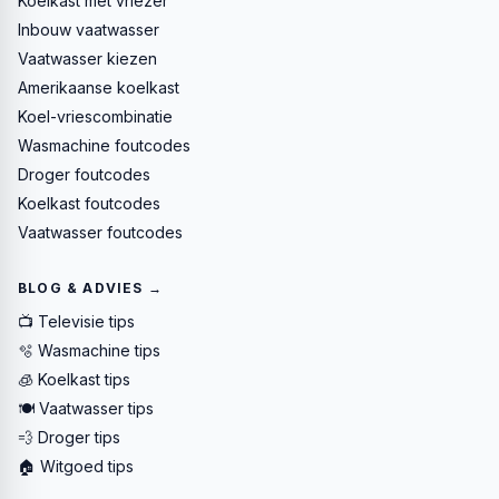
Koelkast met vriezer
Inbouw vaatwasser
Vaatwasser kiezen
Amerikaanse koelkast
Koel-vriescombinatie
Wasmachine foutcodes
Droger foutcodes
Koelkast foutcodes
Vaatwasser foutcodes
BLOG & ADVIES →
📺 Televisie tips
🫧 Wasmachine tips
🧊 Koelkast tips
🍽️ Vaatwasser tips
💨 Droger tips
🏠 Witgoed tips