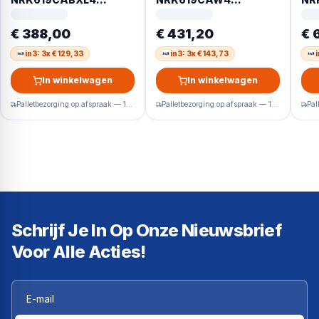
Vrijstaand 304 l Zwart
Vrijstaand 304 l Wit
Vri
R60
€ 388,00
€ 431,20
€ 
in3: 3x € 129,33
in3: 3x € 143,73
In winkelwagen
In winkelwagen
Palletbezorging op afspraak — 1-2 werkdagen
Palletbezorging op afspraak — 1-2 werkdagen
Schrijf Je In Op Onze Nieuwsbrief
Voor Alle Acties!