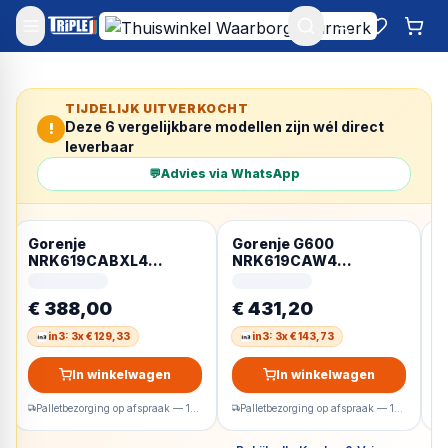
Mijn account
Favoriet
Win
TIJDELIJK UITVERKOCHT
Deze
6
vergelijkbare modellen zijn wél direct
!
leverbaar
💬
Advies via WhatsApp
Gorenje
Gorenje G600
G
NRK619CABXL4
NRK619CAW4
N
Vrijstaand 304 l Zwart
Vrijstaand 304 l Wit
V
R
€ 388,00
€ 431,20
€
in3: 3x € 129,33
in3: 3x € 143,73
In winkelwagen
In winkelwagen
Palletbezorging op afspraak — 1-2 werkdagen
Palletbezorging op afspraak — 1-2 werkdagen