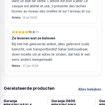
dans un état de vente. L'article est bon à jeter. Le
casque est abîmé et usé, il présente des taches
brunes au niveau des oreilles et sur l'arceau et cuir
qui est craquelé ! Les coussins sont eux « dégonflés
Amina
·
14 jul 2026
».
10,0
/10
Ze leveren wat ze beloven
Blij met het geleverde artikel, alles geleverd zoals
beloofd, ook transportbedrijf Sahar betrouwbaar,
doen moeite om je adres te vinden, dat heb ik wel
eens anders meegemaakt.
Mieke
·
27 jun 2026
Gerelateerde producten
Alles bekijken
Gorenje
Gorenje G600
Gor
NRK619CABXL4
NRK619CAW4
NR