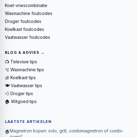
Koel-vriescombinatie
Wasmachine foutcodes
Droger foutcodes
Koelkast foutcodes
Vaatwasser foutcodes
BLOG & ADVIES →
📺 Televisie tips
🫧 Wasmachine tips
🧊 Koelkast tips
🍽️ Vaatwasser tips
💨 Droger tips
🏠 Witgoed tips
LAATSTE ARTIKELEN
Magnetron kopen: solo, grill, combimagnetron of combi-
🏠
oven?