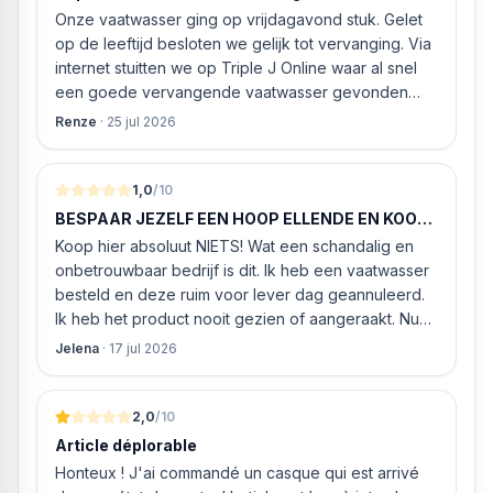
Onze vaatwasser ging op vrijdagavond stuk. Gelet
op de leeftijd besloten we gelijk tot vervanging. Via
internet stuitten we op Triple J Online waar al snel
een goede vervangende vaatwasser gevonden
werd. ‘s Ochtends even gebeld met de
Renze
·
25 jul 2026
klantenservice of de vaatwasser ook geleverd en
geïnstalleerd kan worden. Dit bleek het geval tegen
alleszins concurrente prijzen. De vriendelijke
1,0
/10
medewerker gaf aan dat, als we gelijk via de
BESPAAR JEZELF EEN HOOP ELLENDE EN KOOP
website gingen bestellen en betalen, hij z’n best
HIER NIETS!
Koop hier absoluut NIETS! Wat een schandalig en
ging doen om ‘s middags nog te leveren. Het
onbetrouwbaar bedrijf is dit. Ik heb een vaatwasser
bleken geen loze woorden: om 16.00 uur werd de
besteld en deze ruim voor lever dag geannuleerd.
Neff vaatwasser geleverd en ver
Ik heb het product nooit gezien of aangeraakt. Nu
weigeren ze gewoon om mijn geld volledig terug te
Jelena
·
17 jul 2026
storten en willen ze zomaar € 60 "transportkosten"
van MIJN geld inhouden!
2,0
/10
Article déplorable
Honteux ! J'ai commandé un casque qui est arrivé