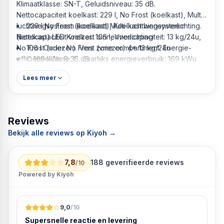
Klimaatklasse: SN-T, Geluidsniveau: 35 dB.
Nettocapaciteit koelkast: 229 l, No Frost (koelkast), Multi-
luchtwegsysteem (koelkast), Koelkast binnenverlichting.
229 l No Frost (koelkast) Multi-luchtwegsysteem
Nettocapaciteit vriezer: 106 l, Vriescapaciteit: 13 kg/24u,
(koelkast) LED Koelkast binnenverlichting
No Frost (vriezer). Vers zone compartiment. Energie-
106 l Onder No Frost (vriezer) 4* 13 kg/24u
efficiëntieklasse: C, Jaarlijks energieverbruik: 169 kWu
C 169 kWu B 35 dB
Roestvrijstaal Vrijstaand 361 l
Lees meer
Reviews
Bekijk alle reviews op Kiyoh →
7,8
188
geverifieerde reviews
/10
Powered by Kiyoh
9,0
/10
Supersnelle reactie en levering