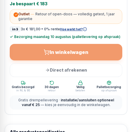
Je bespaart
€ 183
Outlet
—
Retour of open-doos — volledig getest, 1 jaar
✓
garantie
3x
€ 181,00
• 0% rente
in3
Hoe werkt het?
✓
Bezorging maandag 10 augustus (palletlevering op afspraak)
In winkelwagen
Direct afrekenen
Gratis bezorgd
30 dagen
Veilig
Palletbezorging
in NL & BE
retour
betalen
op afspraak
Gratis drempellevering ·
installatie/aansluiten optioneel
vanaf € 25
— kies je eenvoudig in de winkelwagen.
Alle productspecificaties