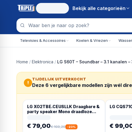
Bekijk alle
categorieën
Televisies & Accessoires
Koelen & Vriezen
Wassen
Home
/
Elektronica
/
LG S60T – Soundbar – 3.1 kanalen –
TIJDELIJK UITVERKOCHT
!
Deze
6
vergelijkbare modellen zijn wél dir
LG XO2TBE.CEUSLLK Draagbare &
LG CQS710
party speaker Mono draadloze
luidspreker Beige 20 W
€ 79,00
€ 99,0
€ 103,20
-
23
%