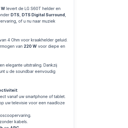
 W
levert de LG S60T helder en
ronder
DTS
,
DTS Digital Surround
,
ervaring, of u nu naar muziek
van 4 Ohm voor kraakhelder geluid.
ermogen van
220 W
voor diepe en
elegante uitstraling. Dankzij
nt u de soundbar eenvoudig
ctiviteit
:
ect vanaf uw smartphone of tablet.
op uw televisie voor een naadloze
ioscoopervaring.
zonder kabels.
th
en
ARC
.