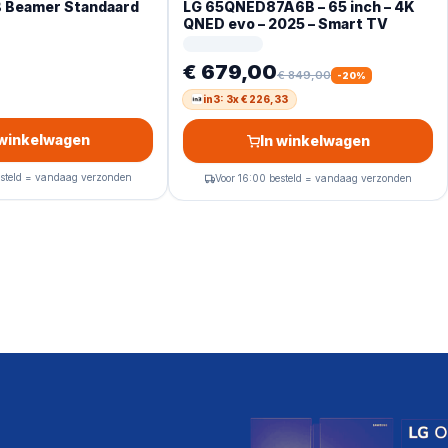
 Beamer Standaard
LG 65QNED87A6B – 65 inch – 4K
QNED evo – 2025 – Smart TV
€ 679,00
€ 849,00
-
20
%
in3: 3x € 226,33
 winkelwagen
In winkelwagen
esteld = vandaag verzonden
Voor 16:00 besteld = vandaag verzonden