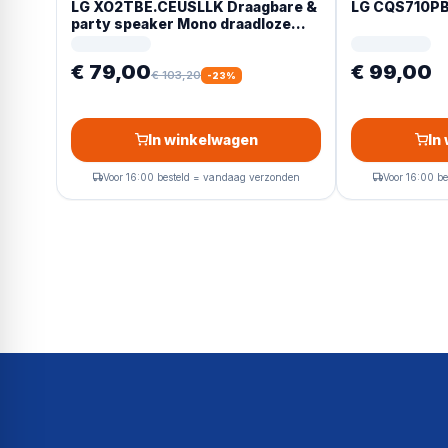
LG XO2TBE.CEUSLLK Draagbare &
LG CQS710PB
party speaker Mono draadloze
luidspreker Beige 20 W
€ 79,00
€ 99,00
€ 103,20
-
23
%
In winkelwagen
In
Voor 16:00 besteld = vandaag verzonden
Voor 16:00 b