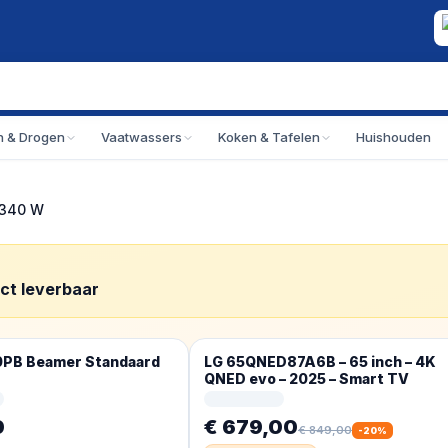
 & Drogen
Vaatwassers
Koken & Tafelen
Huishouden
 340 W
ect leverbaar
PB Beamer Standaard
LG 65QNED87A6B – 65 inch – 4K
QNED evo – 2025 – Smart TV
0
€ 679,00
€ 849,00
-
20
%