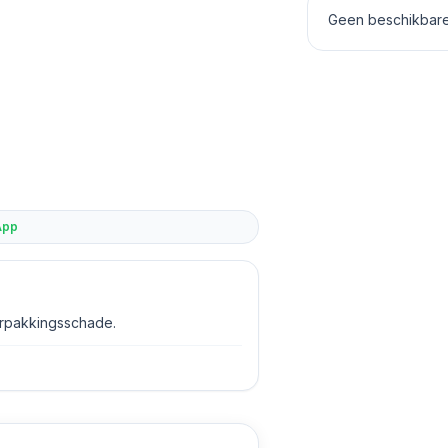
Geen beschikbare 
App
erpakkingsschade.