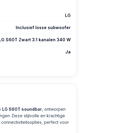
LG
Inclusief losse subwoofer
LG S60T Zwart 3.1 kanalen 340 W
Ja
e
LG S60T soundbar
, ontworpen
ngen. Deze stijlvolle en krachtige
onnectiviteitsopties, perfect voor