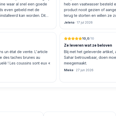
nline waar al snel een goede
heb een vaatwasser besteld e
product nooit gezien of aang
nstalleerd kan worden. Dit
terug te storten en willen ze
 De vriendelijke medewerker
inhouden!
Jelena
·
17 jul 2026
len en betalen, hij z’n best
 geen loze woorden: om 16.00
10,0
/10
Ze leveren wat ze beloven
 un état de vente. L'article
Blij met het geleverde artikel,
nte des taches brunes au
Sahar betrouwbaar, doen moeit
quelé ! Les coussins sont eux «
meegemaakt.
Mieke
·
27 jun 2026