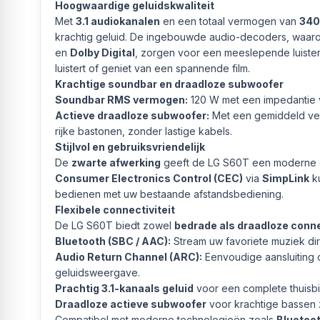
Hoogwaardige geluidskwaliteit
Met
3.1 audiokanalen
en een totaal vermogen van
340
krachtig geluid. De ingebouwde audio-decoders, waa
en
Dolby Digital
, zorgen voor een meeslepende luister
luistert of geniet van een spannende film.
Krachtige soundbar en draadloze subwoofer
Soundbar RMS vermogen:
120 W met een impedantie 
Actieve draadloze subwoofer:
Met een gemiddeld v
rijke bastonen, zonder lastige kabels.
Stijlvol en gebruiksvriendelijk
De
zwarte afwerking
geeft de LG S60T een moderne en 
Consumer Electronics Control (CEC)
via
SimpLink
ku
bedienen met uw bestaande afstandsbediening.
Flexibele connectiviteit
De LG S60T biedt zowel
bedrade als draadloze conne
Bluetooth (SBC / AAC):
Stream uw favoriete muziek dir
Audio Return Channel (ARC):
Eenvoudige aansluiting 
geluidsweergave.
Prachtig 3.1-kanaals geluid
voor een complete thuisb
Draadloze actieve subwoofer
voor krachtige bassen 
Compatibel met moderne technologieën zoals
Bluetoo