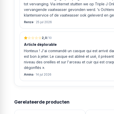
tot vervanging. Via internet stuitten we op Triple J O
vervangende vaatwasser gevonden werd. ‘s Ochtends even gebeld met de
klantenservice of de vaatwasser ook geleverd en geï
bleek het geval tegen alleszins concurrente prijzen.
Renze
·
25 jul 2026
gaf aan dat, als we gelijk via de website gingen bestel
ging doen om ‘s middags nog te leveren. Het bleken
uur werd de Neff vaatwasser geleverd en ver
2,0
/10
Article déplorable
Honteux ! J'ai commandé un casque qui est arrivé dans
est bon à jeter. Le casque est abîmé et usé, il prése
niveau des oreilles et sur l'arceau et cuir qui est cra
dégonflés ».
Amina
·
14 jul 2026
Gerelateerde producten