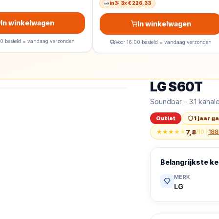
in3: 3x € 226,33
In winkelwagen
In winkelwagen
00 besteld = vandaag verzonden
Voor 16:00 besteld = vandaag verzonden
LG S60T
Outlet
LG S60T - Soundba
Soundbar – 3.1 kanal
Outlet
1 jaar g
★
★
★
★
★
7,8
/10
|
188
Belangrijkste 
MERK
LG