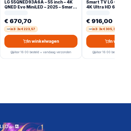
LG 55QNED93A6A – 55 inch – 4K
Smart TV LG 65NA
QNED Evo MiniLED – 2025 – Smart
4K Ultra HD 65″ HDR
TV
NanoCell
€ 670,70
€ 916,00
in3: 3x € 223,57
in3: 3x € 305,33
In winkelwagen
In winkel
Voor 16:00 besteld = vandaag verzonden
Voor 16:00 besteld = va