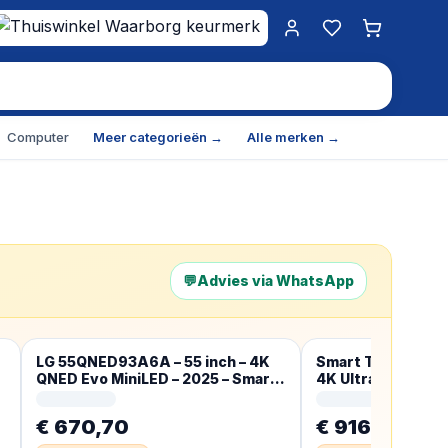
Mijn account
Favorieten
Winkelwa
Computer
Meer categorieën →
Alle merken →
💬
Advies via WhatsApp
LG 55QNED93A6A – 55 inch – 4K
Smart TV LG 65
QNED Evo MiniLED – 2025 – Smart
4K Ultra HD 65″ 
TV
NanoCell
€ 670,70
€ 916,00