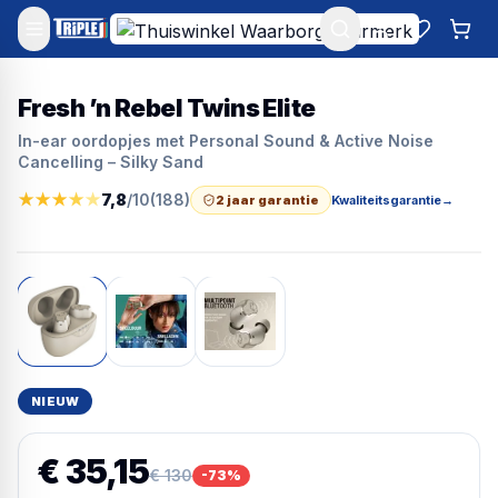
Mijn account
Favoriet
Win
Fresh ’n Rebel Twins Elite
In-ear oordopjes met Personal Sound & Active Noise
Cancelling – Silky Sand
★
★
★
★
★
7,8
/10
(
188
)
2 jaar garantie
Kwaliteitsgarantie
→
NIEUW
€ 35,15
€ 130
-
73
%