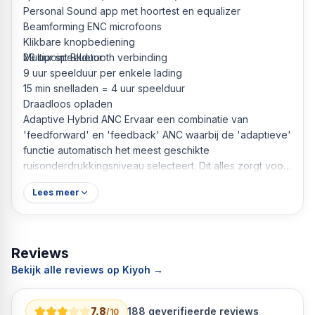
Personal Sound app met hoortest en equalizer
Beamforming ENC microfoons
Klikbare knopbediening
Multipoint Bluetooth verbinding
29 uur speelduur
9 uur speelduur per enkele lading
15 min snelladen = 4 uur speelduur
Draadloos opladen
Adaptive Hybrid ANC Ervaar een combinatie van
'feedforward' en 'feedback' ANC waarbij de 'adaptieve'
functie automatisch het meest geschikte
ruisonderdrukkingsniveau selecteert. Dit alles zorgt voor
de best mogelijke noise cancelling. Personal Sound We
Lees meer
hebben allemaal een andere perceptie van lage, midden
en hoge frequenties van geluid. De één hoort de hoge
tonen beter, terwijl de ander misschien de lage tonen juist
beter hoort. Dit betekent dat veel mensen een groot deel
Reviews
van hun muziek niet horen. Dankzij Personal Sound, kun
Bekijk alle reviews op Kiyoh →
je écht volledig van je muziek genieten. Hoe werkt het?
De Fresh ’n Rebel – Personal Sound app test je gehoor
op alle frequenties en past deze specifiek aan op jouw
7,8
188
geverifieerde reviews
/10