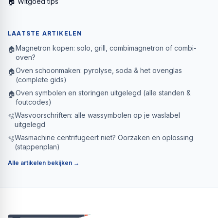
🏠 Witgoed tips
LAATSTE ARTIKELEN
Magnetron kopen: solo, grill, combimagnetron of combi-
🏠
oven?
Oven schoonmaken: pyrolyse, soda & het ovenglas
🏠
(complete gids)
Oven symbolen en storingen uitgelegd (alle standen &
🏠
foutcodes)
Wasvoorschriften: alle wassymbolen op je waslabel
🫧
uitgelegd
Wasmachine centrifugeert niet? Oorzaken en oplossing
🫧
(stappenplan)
Alle artikelen bekijken →