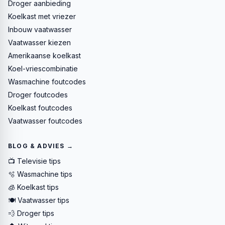
Droger aanbieding
Koelkast met vriezer
Inbouw vaatwasser
Vaatwasser kiezen
Amerikaanse koelkast
Koel-vriescombinatie
Wasmachine foutcodes
Droger foutcodes
Koelkast foutcodes
Vaatwasser foutcodes
BLOG & ADVIES →
📺 Televisie tips
🫧 Wasmachine tips
🧊 Koelkast tips
🍽️ Vaatwasser tips
💨 Droger tips