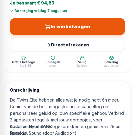
Je bespaart
€ 94,85
✓
Bezorging vrijdag 7 augustus
In winkelwagen
Direct afrekenen
Gratis bezorgd
30 dagen
Veilig
Levering
in NL & BE
retour
betalen
op afspraak
Omschrijving
De Twins Elite hebben alles wat je nodig hebt én meer.
Geniet van de best mogelijke noise cancelling en
personaliseer geluid op jouw specifieke gehoor. Verbind
2 apparaten tegelijk met jouw oordopjes, voer
kristalheldere telefoongesprekken en geniet van 29 uur
Adaptive Hybrid ANC
speelduur.
Personal Sound (door Audiodo™)