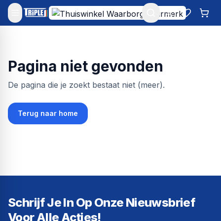
Mijn account
Favoriet
Win
Pagina niet gevonden
De pagina die je zoekt bestaat niet (meer).
Terug naar home
Schrijf Je In Op Onze Nieuwsbrief
Voor Alle Acties!