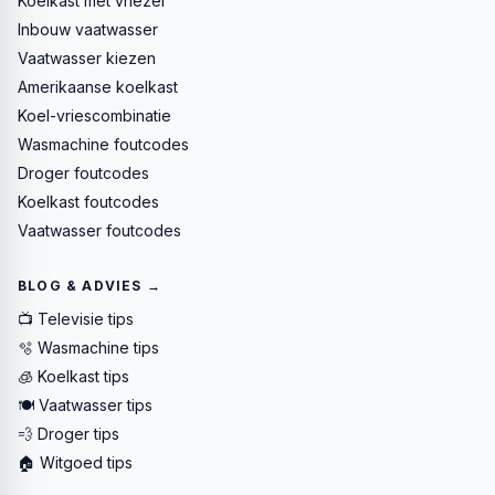
Koelkast met vriezer
Inbouw vaatwasser
Vaatwasser kiezen
Amerikaanse koelkast
Koel-vriescombinatie
Wasmachine foutcodes
Droger foutcodes
Koelkast foutcodes
Vaatwasser foutcodes
BLOG & ADVIES →
📺 Televisie tips
🫧 Wasmachine tips
🧊 Koelkast tips
🍽️ Vaatwasser tips
💨 Droger tips
🏠 Witgoed tips