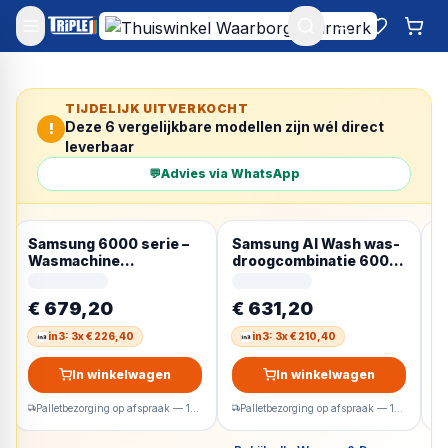
Mijn account
Favoriet
Win
TIJDELIJK UITVERKOCHT
Deze
6
vergelijkbare modellen zijn wél direct
!
leverbaar
💬
Advies via WhatsApp
Samsung 6000 serie –
Samsung AI Wash was-
S
Wasmachine
droogcombinatie 6000-
W
WW11DG6B85LK – A
serie WD90DG6B85BK
w
klasse – Wit – Autodose
9
€ 679,20
€ 631,20
€
– Stoom – AI Wash – AI
Ecobubble – Spacemax
in3: 3x € 226,40
in3: 3x € 210,40
In winkelwagen
In winkelwagen
Palletbezorging op afspraak — 1-2 werkdagen
Palletbezorging op afspraak — 1-2 werkdagen