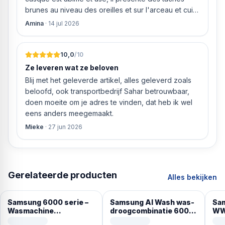
brunes au niveau des oreilles et sur l'arceau et cuir
qui est craquelé ! Les coussins sont eux « dégonflés
Amina
·
14 jul 2026
».
10,0
/10
Ze leveren wat ze beloven
Blij met het geleverde artikel, alles geleverd zoals
beloofd, ook transportbedrijf Sahar betrouwbaar,
doen moeite om je adres te vinden, dat heb ik wel
eens anders meegemaakt.
Mieke
·
27 jun 2026
Gerelateerde producten
Alles bekijken
Samsung 6000 serie –
Samsung AI Wash was-
Sa
Wasmachine
droogcombinatie 6000-
WW
WW11DG6B85LK – A
serie WD90DG6B85BK
was