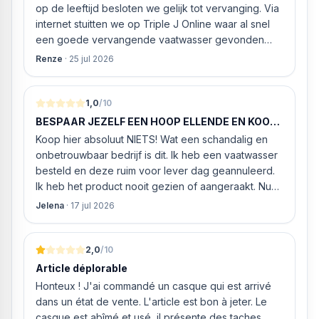
op de leeftijd besloten we gelijk tot vervanging. Via
internet stuitten we op Triple J Online waar al snel
een goede vervangende vaatwasser gevonden
werd. ‘s Ochtends even gebeld met de
Renze
·
25 jul 2026
klantenservice of de vaatwasser ook geleverd en
geïnstalleerd kan worden. Dit bleek het geval tegen
alleszins concurrente prijzen. De vriendelijke
1,0
/10
medewerker gaf aan dat, als we gelijk via de
BESPAAR JEZELF EEN HOOP ELLENDE EN KOOP
website gingen bestellen en betalen, hij z’n best
HIER NIETS!
Koop hier absoluut NIETS! Wat een schandalig en
ging doen om ‘s middags nog te leveren. Het
onbetrouwbaar bedrijf is dit. Ik heb een vaatwasser
bleken geen loze woorden: om 16.00 uur werd de
besteld en deze ruim voor lever dag geannuleerd.
Neff vaatwasser geleverd en ver
Ik heb het product nooit gezien of aangeraakt. Nu
weigeren ze gewoon om mijn geld volledig terug te
Jelena
·
17 jul 2026
storten en willen ze zomaar € 60 "transportkosten"
van MIJN geld inhouden!
2,0
/10
Article déplorable
Honteux ! J'ai commandé un casque qui est arrivé
dans un état de vente. L'article est bon à jeter. Le
casque est abîmé et usé, il présente des taches