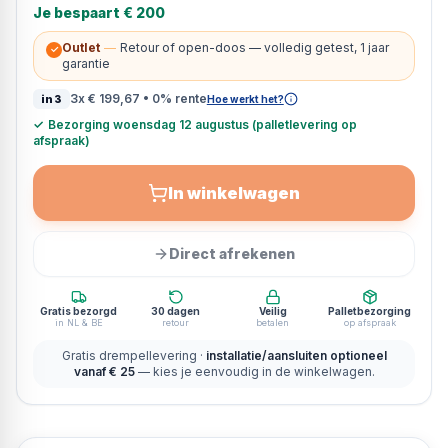
Je bespaart
€ 200
Outlet
—
Retour of open-doos — volledig getest, 1 jaar
✓
garantie
3x
€ 199,67
• 0% rente
in3
Hoe werkt het?
✓
Bezorging woensdag 12 augustus (palletlevering op
afspraak)
In winkelwagen
Direct afrekenen
Gratis bezorgd
30 dagen
Veilig
Palletbezorging
in NL & BE
retour
betalen
op afspraak
Gratis drempellevering ·
installatie/aansluiten optioneel
vanaf € 25
— kies je eenvoudig in de winkelwagen.