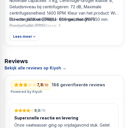
Nominale capaciteit: 11 kg, Centrifuge-droger klasse: B,
Geluidsniveau bij centrifugeren: 72 dB, Maximale
centrifugesnelheid: 1400 RPM. Kleur van het product: Wit.
Breedte: 600 mm, Diepte: 600 mm, Hoogte: 850 mm.
EU-energielabel (EPREL)
·
Energielabel (PDF)
·
Energie-efficiëntieklasse: A
Productkaart (PDF)
Lees meer
Reviews
Bekijk alle reviews op Kiyoh →
7,8
188
geverifieerde reviews
/10
Powered by Kiyoh
9,0
/10
Supersnelle reactie en levering
Onze vaatwasser ging op vrijdagavond stuk. Gelet