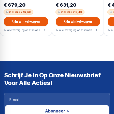
klasse – Wit – Autodose
9 k
€ 679,20
€ 631,20
€ 
– Stoom – AI Wash – AI
Ecobubble – Spacemax
in3: 3x € 226,40
in3: 3x € 210,40
In winkelwagen
In winkelwagen
Palletbezorging op afspraak — 1-2 werkdagen
Palletbezorging op afspraak — 1-2 werkdagen
Schrijf Je In Op Onze Nieuwsbrief
Voor Alle Acties!
Abonneer >