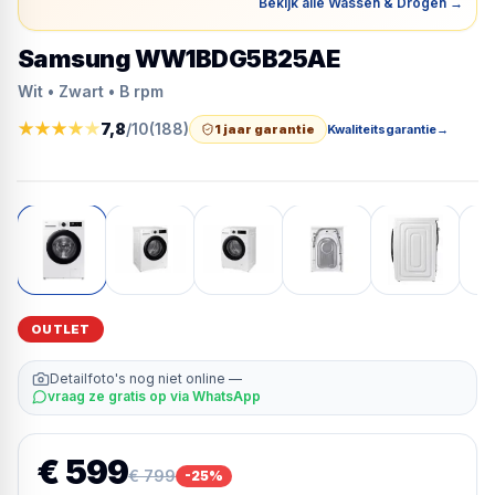
Bekijk alle Wassen & Drogen
→
Samsung WW1BDG5B25AE
Wit • Zwart • B rpm
★
★
★
★
★
7,8
/10
(
188
)
1 jaar garantie
Kwaliteitsgarantie
→
OUTLET
Detailfoto's nog niet online —
vraag ze gratis op via WhatsApp
€ 599
€ 799
-
25
%