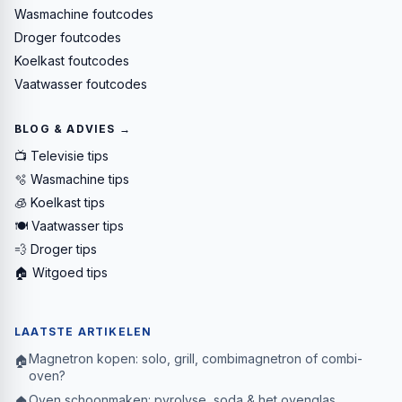
Wasmachine foutcodes
Droger foutcodes
Koelkast foutcodes
Vaatwasser foutcodes
BLOG & ADVIES →
📺 Televisie tips
🫧 Wasmachine tips
🧊 Koelkast tips
🍽️ Vaatwasser tips
💨 Droger tips
🏠 Witgoed tips
LAATSTE ARTIKELEN
Magnetron kopen: solo, grill, combimagnetron of combi-
🏠
oven?
Oven schoonmaken: pyrolyse, soda & het ovenglas
🏠