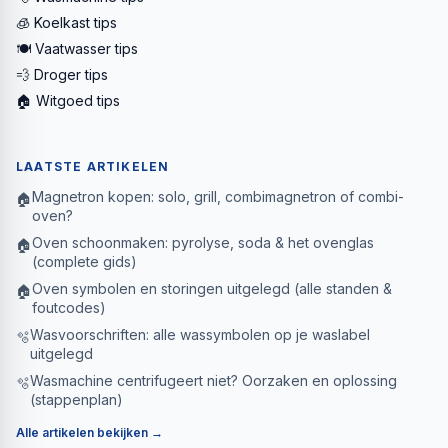
🧊 Koelkast tips
🍽️ Vaatwasser tips
💨 Droger tips
🏠 Witgoed tips
LAATSTE ARTIKELEN
Magnetron kopen: solo, grill, combimagnetron of combi-
🏠
oven?
Oven schoonmaken: pyrolyse, soda & het ovenglas
🏠
(complete gids)
Oven symbolen en storingen uitgelegd (alle standen &
🏠
foutcodes)
Wasvoorschriften: alle wassymbolen op je waslabel
🫧
uitgelegd
Wasmachine centrifugeert niet? Oorzaken en oplossing
🫧
(stappenplan)
Alle artikelen bekijken →