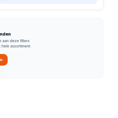
onden
 aan deze filters
t hele assortiment.
en