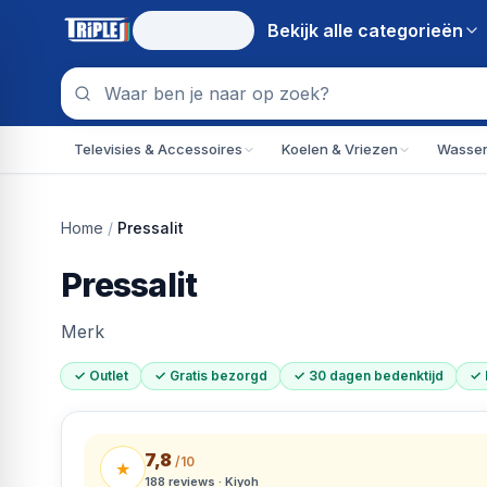
Bekijk alle
categorieën
Televisies & Accessoires
Koelen & Vriezen
Wassen
Home
/
Pressalit
Pressalit
Merk
✓ Outlet
✓ Gratis bezorgd
✓ 30 dagen bedenktijd
✓ 
7,8
/10
★
188
reviews · Kiyoh