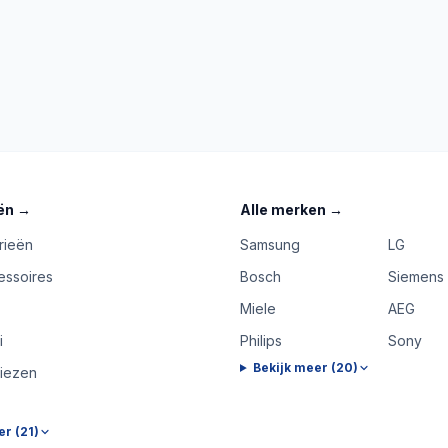
ën
→
Alle merken
→
rieën
Samsung
LG
essoires
Bosch
Siemens
Miele
AEG
i
Philips
Sony
Bekijk meer (
20
)
riezen
er (
21
)