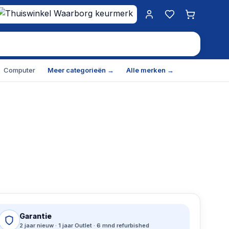
Mijn account
Favorieten
Winkelwa
Computer
Meer categorieën →
Alle merken →
Garantie
2 jaar nieuw · 1 jaar Outlet · 6 mnd refurbished