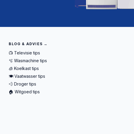
BLOG & ADVIES →
📺 Televisie tips
🫧 Wasmachine tips
🧊 Koelkast tips
🍽️ Vaatwasser tips
💨 Droger tips
🏠 Witgoed tips