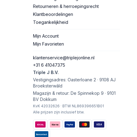
Retourneren & herroepingsrecht
Klantbeoordelingen
Toegankelijkheid
Mijn Account
Mijn Favorieten
klantenservice@triplejonline.nl
+31 6 41047375
Triple J B.V.
Vestigingsadres: Oasterloane 2 · 9108 AJ
Broeksterwâld
Magazijn & retour: De Spinnekop 9 · 9101
BV Dokkum
KvK 42032626 · BTW NL869396651B01
Alle prijzen zijn inclusief btw.
VISA
iDEAL
Klarna
PayPal
Bancontact