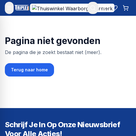
Mijn account
Favoriet
Win
Pagina niet gevonden
De pagina die je zoekt bestaat niet (meer).
Terug naar home
Schrijf Je In Op Onze Nieuwsbrief
Voor Alle Acties!