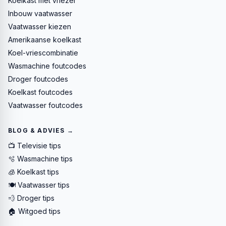
Koelkast met vriezer
Inbouw vaatwasser
Vaatwasser kiezen
Amerikaanse koelkast
Koel-vriescombinatie
Wasmachine foutcodes
Droger foutcodes
Koelkast foutcodes
Vaatwasser foutcodes
BLOG & ADVIES →
📺 Televisie tips
🫧 Wasmachine tips
🧊 Koelkast tips
🍽️ Vaatwasser tips
💨 Droger tips
🏠 Witgoed tips