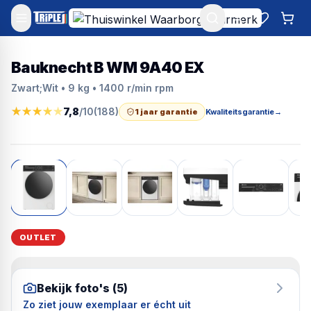
Mijn account
Favoriet
Win
Bauknecht B WM 9A40 EX
Zwart;Wit • 9 kg • 1400 r/min rpm
★
★
★
★
★
7,8
/10
(
188
)
1 jaar garantie
Kwaliteitsgarantie
→
OUTLET
Bekijk foto's (
5
)
Zo ziet jouw exemplaar er écht uit