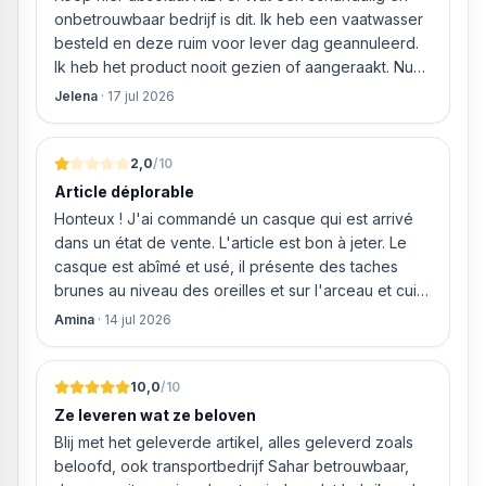
ging doen om ‘s middags nog te leveren. Het
onbetrouwbaar bedrijf is dit. Ik heb een vaatwasser
bleken geen loze woorden: om 16.00 uur werd de
besteld en deze ruim voor lever dag geannuleerd.
Neff vaatwasser geleverd en ver
Ik heb het product nooit gezien of aangeraakt. Nu
weigeren ze gewoon om mijn geld volledig terug te
Jelena
·
17 jul 2026
storten en willen ze zomaar € 60 "transportkosten"
van MIJN geld inhouden!
2,0
/10
Article déplorable
Honteux ! J'ai commandé un casque qui est arrivé
dans un état de vente. L'article est bon à jeter. Le
casque est abîmé et usé, il présente des taches
brunes au niveau des oreilles et sur l'arceau et cuir
qui est craquelé ! Les coussins sont eux « dégonflés
Amina
·
14 jul 2026
».
10,0
/10
Ze leveren wat ze beloven
Blij met het geleverde artikel, alles geleverd zoals
beloofd, ook transportbedrijf Sahar betrouwbaar,