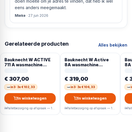
doen moeite om je adres te vinden, dat heb ik wel
eens anders meegemaakt.
Mieke
·
27 jun 2026
Gerelateerde producten
Alles bekijken
Bauknecht W ACTIVE
Bauknecht W Active
Bau
711 A wasmachine
8A wasmachine
8A
Voorlader 7 kg 1400
Voorlader 8 kg 1400
Voo
RPM Wit Duits display
RPM Wit Duits display
RPM
€ 307,00
€ 319,00
€ 
in3: 3x € 102,33
in3: 3x € 106,33
In winkelwagen
In winkelwagen
Palletbezorging op afspraak — 1-2 werkdagen
Palletbezorging op afspraak — 1-2 werkdagen