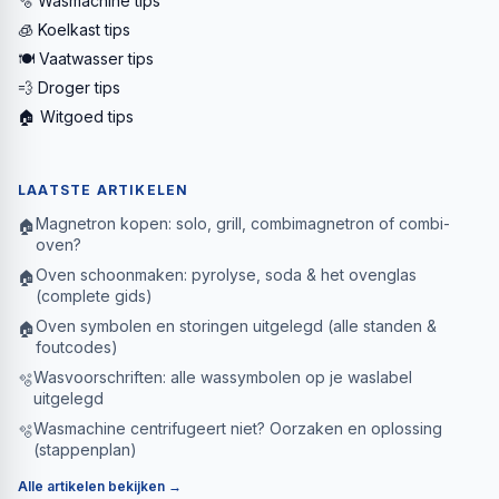
🫧 Wasmachine tips
🧊 Koelkast tips
🍽️ Vaatwasser tips
💨 Droger tips
🏠 Witgoed tips
LAATSTE ARTIKELEN
Magnetron kopen: solo, grill, combimagnetron of combi-
🏠
oven?
Oven schoonmaken: pyrolyse, soda & het ovenglas
🏠
(complete gids)
Oven symbolen en storingen uitgelegd (alle standen &
🏠
foutcodes)
Wasvoorschriften: alle wassymbolen op je waslabel
🫧
uitgelegd
Wasmachine centrifugeert niet? Oorzaken en oplossing
🫧
(stappenplan)
Alle artikelen bekijken →