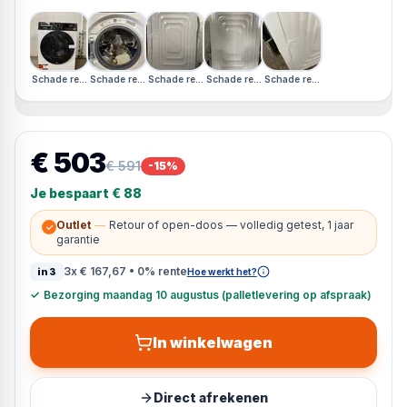
Schade rechterzijkant · Duits Display
Schade rechterzijkant · Duits Display
Schade rechterzijkant · Duits Display
Schade rechterzijkant · Duits Display
Schade rechterzijkant · Duits 
€ 503
€ 591
-
15
%
Je bespaart
€ 88
Outlet
—
Retour of open-doos — volledig getest, 1 jaar
✓
garantie
3x
€ 167,67
• 0% rente
in3
Hoe werkt het?
✓
Bezorging maandag 10 augustus (palletlevering op afspraak)
In winkelwagen
Direct afrekenen