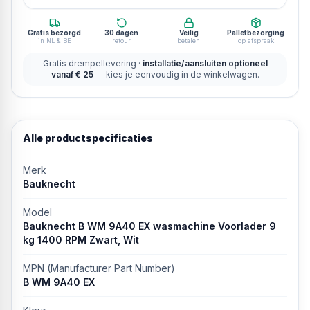
Gratis bezorgd
30 dagen
Veilig
Palletbezorging
in NL & BE
retour
betalen
op afspraak
Gratis drempellevering ·
installatie/aansluiten optioneel
vanaf € 25
— kies je eenvoudig in de winkelwagen.
Alle productspecificaties
Merk
Bauknecht
Model
Bauknecht B WM 9A40 EX wasmachine Voorlader 9
kg 1400 RPM Zwart, Wit
MPN (Manufacturer Part Number)
B WM 9A40 EX