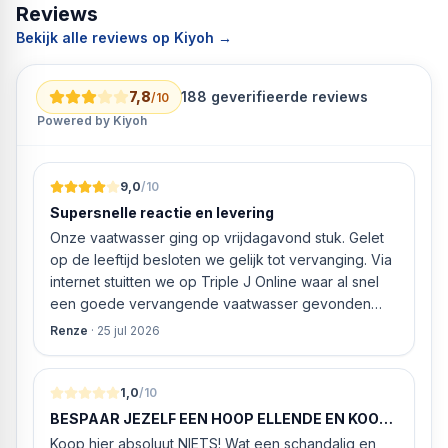
Reviews
Bekijk alle reviews op Kiyoh →
7,8
188
geverifieerde reviews
/10
Powered by Kiyoh
9,0
/10
Supersnelle reactie en levering
Onze vaatwasser ging op vrijdagavond stuk. Gelet
op de leeftijd besloten we gelijk tot vervanging. Via
internet stuitten we op Triple J Online waar al snel
een goede vervangende vaatwasser gevonden
werd. ‘s Ochtends even gebeld met de
Renze
·
25 jul 2026
klantenservice of de vaatwasser ook geleverd en
geïnstalleerd kan worden. Dit bleek het geval tegen
alleszins concurrente prijzen. De vriendelijke
1,0
/10
medewerker gaf aan dat, als we gelijk via de
BESPAAR JEZELF EEN HOOP ELLENDE EN KOOP
website gingen bestellen en betalen, hij z’n best
HIER NIETS!
Koop hier absoluut NIETS! Wat een schandalig en