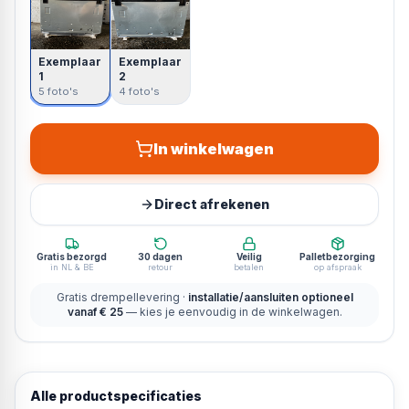
Exemplaar
Exemplaar
1
2
5 foto's
4 foto's
In winkelwagen
Direct afrekenen
Gratis bezorgd
30 dagen
Veilig
Palletbezorging
in NL & BE
retour
betalen
op afspraak
Gratis drempellevering ·
installatie/aansluiten optioneel
vanaf € 25
— kies je eenvoudig in de winkelwagen.
Alle productspecificaties