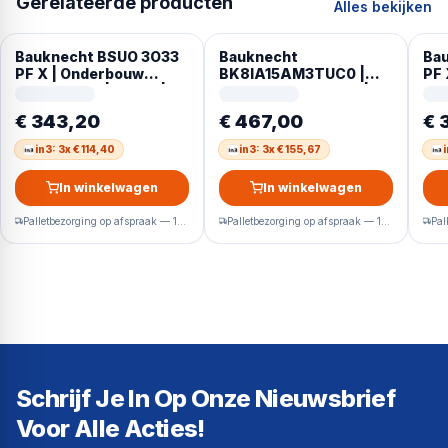
Gerelateerde producten
Alles bekijken
Bauknecht BSUO 3O33
Bauknecht
Ba
PF X | Onderbouw
BK8IA15AM3TUC0 |
PF 
vaatwasser | 45 cm |
Inbouw vaatwasser | A
vaa
RVS
label
RV
€ 343,20
€ 467,00
€ 
in3: 3x € 114,40
in3: 3x € 155,67
i
In winkelwagen
In winkelwagen
Palletbezorging op afspraak — 1-2 werkdagen
Palletbezorging op afspraak — 1-2 werkdagen
Schrijf Je In Op Onze Nieuwsbrief
Voor Alle Acties!