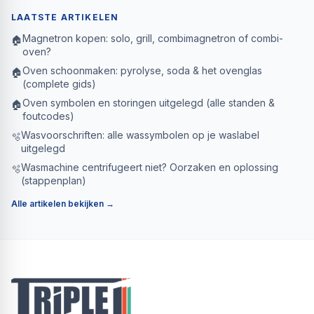
LAATSTE ARTIKELEN
Magnetron kopen: solo, grill, combimagnetron of combi-
🏠
oven?
Oven schoonmaken: pyrolyse, soda & het ovenglas
🏠
(complete gids)
Oven symbolen en storingen uitgelegd (alle standen &
🏠
foutcodes)
Wasvoorschriften: alle wassymbolen op je waslabel
🫧
uitgelegd
Wasmachine centrifugeert niet? Oorzaken en oplossing
🫧
(stappenplan)
Alle artikelen bekijken →