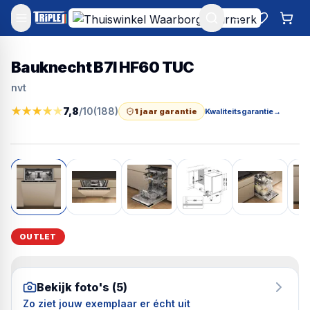
Mijn account
Favoriet
Win
Bauknecht B7I HF60 TUC
nvt
★
★
★
★
★
7,8
/10
(
188
)
1 jaar garantie
Kwaliteitsgarantie
→
OUTLET
Bekijk foto's (
5
)
Zo ziet jouw exemplaar er écht uit