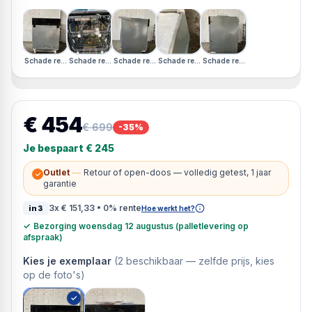
Schade rechterzijkant
Schade rechterzijkant
Schade rechterzijkant
Schade rechterzijkant
Schade rechterzijkant
€ 454
€ 699
-
35
%
Je bespaart
€ 245
Outlet
—
Retour of open-doos — volledig getest, 1 jaar
✓
garantie
3x
€ 151,33
• 0% rente
in3
Hoe werkt het?
✓
Bezorging woensdag 12 augustus (palletlevering op
afspraak)
Kies je exemplaar
(
2
beschikbaar —
zelfde prijs, kies
op de foto's
)
✓