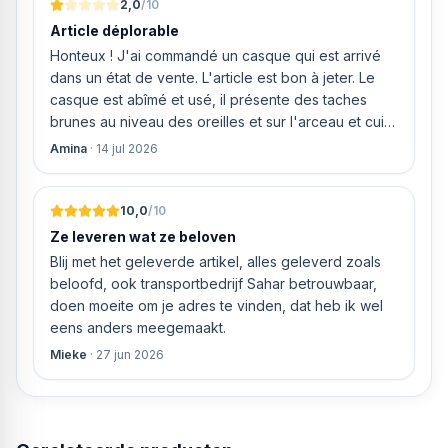
2,0
/10
Koud programma
Article déplorable
Voorspoelen
Honteux ! J'ai commandé un casque qui est arrivé
Quick 45°
dans un état de vente. L'article est bon à jeter. Le
Zelfreinigend
casque est abîmé et usé, il présente des taches
Stilte-optie
brunes au niveau des oreilles et sur l'arceau et cuir
Type bestekhouder besteklade
qui est craquelé ! Les coussins sont eux « dégonflés
Amina
·
14 jul 2026
Nishoogte maximaal 82 cm
».
Hoogte 82 cm
Breedte 60 cm
10,0
/10
Diepte 56 cm
Ze leveren wat ze beloven
Spanning 230V
Blij met het geleverde artikel, alles geleverd zoals
beloofd, ook transportbedrijf Sahar betrouwbaar,
doen moeite om je adres te vinden, dat heb ik wel
eens anders meegemaakt.
Mieke
·
27 jun 2026