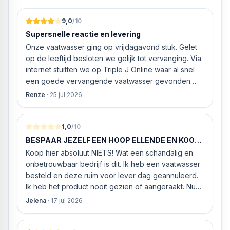
besteklade heb je nog meer flexibiliteit, ruimte en orde in
Merk Bauknecht
je vaatwasser. Dankzij de flexibele aanpassing biedt de
Typenummer B7I HF60 TUC
9,0
/10
besteklade extra ruimte voor grotere gerechten of lange
Topfuncties:
Supersnelle reactie en levering
glazen. De lade is eenvoudig verstelbaar en zo
Automatisch programma
Onze vaatwasser ging op vrijdagavond stuk. Gelet
ontworpen dat er indien nodig langere messen, houten
Besteklade
op de leeftijd besloten we gelijk tot vervanging. Via
lepels of keukengerei in passen.
LED-verlichting
internet stuitten we op Triple J Online waar al snel
PowerClean
een goede vervangende vaatwasser gevonden
Quick 45°C
werd. ‘s Ochtends even gebeld met de
Uitgestelde start optie
Renze
·
25 jul 2026
klantenservice of de vaatwasser ook geleverd en
Volledige waterbescherming
geïnstalleerd kan worden. Dit bleek het geval tegen
Installatietype volledig geïntegreerd
alleszins concurrente prijzen. De vriendelijke
1,0
/10
Aantal couverts 15
medewerker gaf aan dat, als we gelijk via de
Geluidsniveau 42 dB
BESPAAR JEZELF EEN HOOP ELLENDE EN KOOP
website gingen bestellen en betalen, hij z’n best
HIER NIETS!
Geluidsklasse B
Koop hier absoluut NIETS! Wat een schandalig en
ging doen om ‘s middags nog te leveren. Het
Energieklasse A
onbetrouwbaar bedrijf is dit. Ik heb een vaatwasser
bleken geen loze woorden: om 16.00 uur werd de
Energieverbruik per 100 cycli 55 kWh
besteld en deze ruim voor lever dag geannuleerd.
Neff vaatwasser geleverd en ver
Aantal programma's 8
Ik heb het product nooit gezien of aangeraakt. Nu
Automatisch programma
weigeren ze gewoon om mijn geld volledig terug te
Jelena
·
17 jul 2026
Automatisch sensorprogramma
storten en willen ze zomaar € 60 "transportkosten"
ECO-programma
van MIJN geld inhouden!
Glazenprogramma