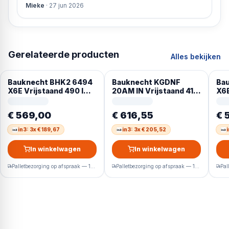
Mieke
·
27 jun 2026
Gerelateerde producten
Alles bekijken
Bauknecht BHK2 6494
Bauknecht KGDNF
Ba
X6E Vrijstaand 490 l
20AM IN Vrijstaand 415
X6E
Roestvrijstaal
l Grijs
Roe
€ 569,00
€ 616,55
€ 
in3: 3x € 189,67
in3: 3x € 205,52
In winkelwagen
In winkelwagen
Palletbezorging op afspraak — 1-2 werkdagen
Palletbezorging op afspraak — 1-2 werkdagen