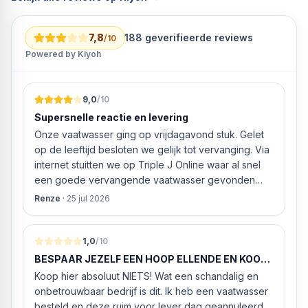
7,8
188
geverifieerde reviews
/10
Powered by Kiyoh
9,0
/10
Supersnelle reactie en levering
Onze vaatwasser ging op vrijdagavond stuk. Gelet
op de leeftijd besloten we gelijk tot vervanging. Via
internet stuitten we op Triple J Online waar al snel
een goede vervangende vaatwasser gevonden
werd. ‘s Ochtends even gebeld met de
Renze
·
25 jul 2026
klantenservice of de vaatwasser ook geleverd en
geïnstalleerd kan worden. Dit bleek het geval tegen
alleszins concurrente prijzen. De vriendelijke
1,0
/10
medewerker gaf aan dat, als we gelijk via de
BESPAAR JEZELF EEN HOOP ELLENDE EN KOOP
website gingen bestellen en betalen, hij z’n best
HIER NIETS!
Koop hier absoluut NIETS! Wat een schandalig en
ging doen om ‘s middags nog te leveren. Het
onbetrouwbaar bedrijf is dit. Ik heb een vaatwasser
bleken geen loze woorden: om 16.00 uur werd de
besteld en deze ruim voor lever dag geannuleerd.