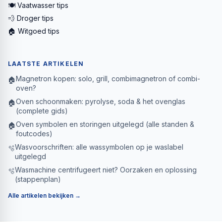
🍽️ Vaatwasser tips
💨 Droger tips
🏠 Witgoed tips
LAATSTE ARTIKELEN
Magnetron kopen: solo, grill, combimagnetron of combi-
🏠
oven?
Oven schoonmaken: pyrolyse, soda & het ovenglas
🏠
(complete gids)
Oven symbolen en storingen uitgelegd (alle standen &
🏠
foutcodes)
Wasvoorschriften: alle wassymbolen op je waslabel
🫧
uitgelegd
Wasmachine centrifugeert niet? Oorzaken en oplossing
🫧
(stappenplan)
Alle artikelen bekijken →