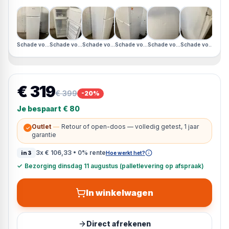
Schade voorkant · Schade linkerzijkant
Schade voorkant · Schade linkerzijkant
Schade voorkant · Schade linkerzijkant
Schade voorkant · Schade linkerzijkant
Schade voorkant · Schade linke
Schade voorkant · 
€ 319
€ 399
-
20
%
Je bespaart
€ 80
Outlet
—
Retour of open-doos — volledig getest, 1 jaar
✓
garantie
3x
€ 106,33
• 0% rente
in3
Hoe werkt het?
✓
Bezorging dinsdag 11 augustus (palletlevering op afspraak)
In winkelwagen
Direct afrekenen