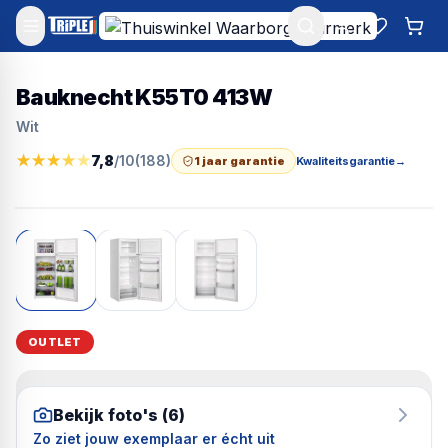
Mijn account
Favoriet
Win
Bauknecht K55T0 413W
Wit
★
★
★
★
★
7,8
/10
(
188
)
1 jaar garantie
Kwaliteitsgarantie
→
OUTLET
Bekijk foto's (
6
)
Zo ziet jouw exemplaar er écht uit