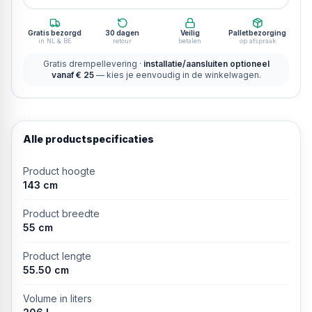
Gratis bezorgd
30 dagen
Veilig
Palletbezorging
in NL & BE
retour
betalen
op afspraak
Gratis drempellevering ·
installatie/aansluiten optioneel
vanaf € 25
— kies je eenvoudig in de winkelwagen.
Alle productspecificaties
Product hoogte
143 cm
Product breedte
55 cm
Product lengte
55.50 cm
Volume in liters