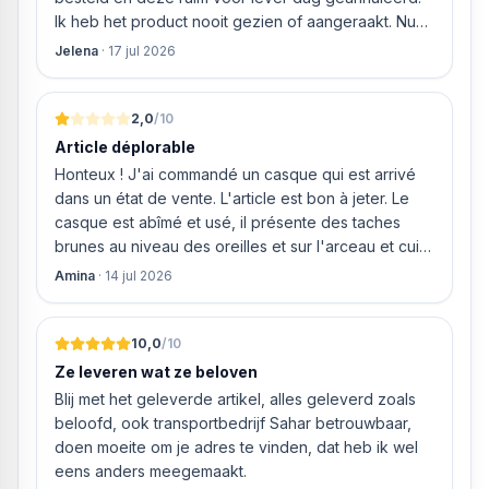
Neff vaatwasser geleverd en ver
Ik heb het product nooit gezien of aangeraakt. Nu
weigeren ze gewoon om mijn geld volledig terug te
Jelena
·
17 jul 2026
storten en willen ze zomaar € 60 "transportkosten"
van MIJN geld inhouden!
2,0
/10
Article déplorable
Honteux ! J'ai commandé un casque qui est arrivé
dans un état de vente. L'article est bon à jeter. Le
casque est abîmé et usé, il présente des taches
brunes au niveau des oreilles et sur l'arceau et cuir
qui est craquelé ! Les coussins sont eux « dégonflés
Amina
·
14 jul 2026
».
10,0
/10
Ze leveren wat ze beloven
Blij met het geleverde artikel, alles geleverd zoals
beloofd, ook transportbedrijf Sahar betrouwbaar,
doen moeite om je adres te vinden, dat heb ik wel
eens anders meegemaakt.