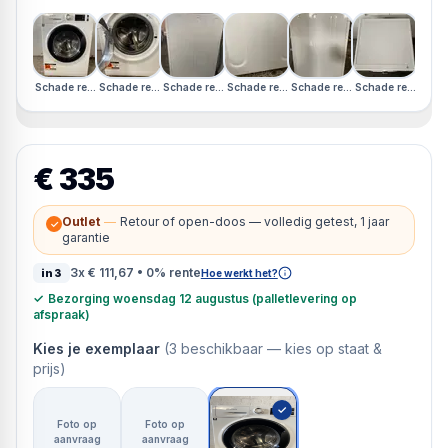
Schade rechterzijkant · Schade bovenkant · Duits Display
Schade rechterzijkant · Schade bovenkant · Duits Display
Schade rechterzijkant · Schade bovenkant · Duits Displ
Schade rechterzijkant · Schade bovenkant ·
Schade rechterzijkant · Schade
Schade rechterzij
Schad
€ 335
Outlet
—
Retour of open-doos — volledig getest, 1 jaar
✓
garantie
3x
€ 111,67
• 0% rente
in3
Hoe werkt het?
✓
Bezorging woensdag 12 augustus (palletlevering op
afspraak)
Kies je exemplaar
(
3
beschikbaar —
kies op staat &
prijs
)
✓
Foto op
Foto op
aanvraag
aanvraag