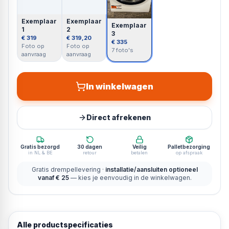
Exemplaar
Exemplaar
Exemplaar
1
2
3
€ 319
€ 319,20
€ 335
Foto op
Foto op
7 foto's
aanvraag
aanvraag
In winkelwagen
Direct afrekenen
Gratis bezorgd
30 dagen
Veilig
Palletbezorging
in NL & BE
retour
betalen
op afspraak
Gratis drempellevering ·
installatie/aansluiten optioneel
vanaf € 25
— kies je eenvoudig in de winkelwagen.
Alle productspecificaties