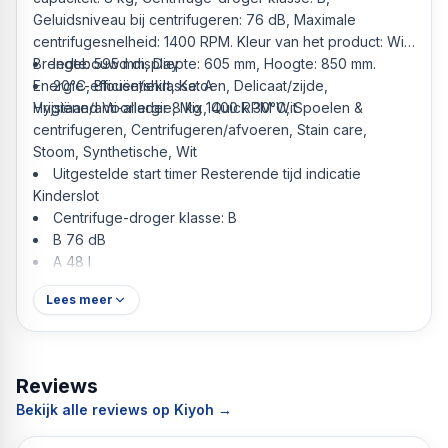
Geluidsniveau bij centrifugeren: 76 dB, Maximale
centrifugesnelheid: 1400 RPM. Kleur van het product: Wit.
Breedte: 595 mm, Diepte: 605 mm, Hoogte: 850 mm.
Ingebouwd display
Energie-efficiëntieklasse: A
20°C, Blouse/shirt, Katoen, Delicaat/zijde,
Vrijstaand Voorlader 8 kg 1400 RPM Wit
Hygiëne/anti-allergie, Mix, Quick 30°C, Spoelen &
centrifugeren, Centrifugeren/afvoeren, Stain care,
Stoom, Synthetische, Wit
Uitgestelde start timer Resterende tijd indicatie
Kinderslot
Centrifuge-droger klasse: B
B 76 dB
A 48 l
Lees meer
Reviews
Bekijk alle reviews op Kiyoh →