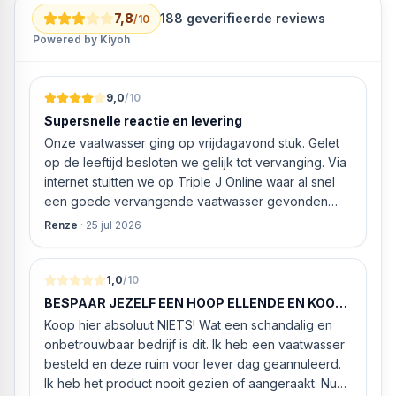
7,8
188
geverifieerde reviews
/10
Powered by Kiyoh
9,0
/10
Supersnelle reactie en levering
Onze vaatwasser ging op vrijdagavond stuk. Gelet
op de leeftijd besloten we gelijk tot vervanging. Via
internet stuitten we op Triple J Online waar al snel
een goede vervangende vaatwasser gevonden
werd. ‘s Ochtends even gebeld met de
Renze
·
25 jul 2026
klantenservice of de vaatwasser ook geleverd en
geïnstalleerd kan worden. Dit bleek het geval tegen
alleszins concurrente prijzen. De vriendelijke
1,0
/10
medewerker gaf aan dat, als we gelijk via de
BESPAAR JEZELF EEN HOOP ELLENDE EN KOOP
website gingen bestellen en betalen, hij z’n best
HIER NIETS!
Koop hier absoluut NIETS! Wat een schandalig en
ging doen om ‘s middags nog te leveren. Het
onbetrouwbaar bedrijf is dit. Ik heb een vaatwasser
bleken geen loze woorden: om 16.00 uur werd de
besteld en deze ruim voor lever dag geannuleerd.
Neff vaatwasser geleverd en ver
Ik heb het product nooit gezien of aangeraakt. Nu