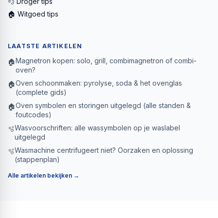
💨 Droger tips
🏠 Witgoed tips
LAATSTE ARTIKELEN
Magnetron kopen: solo, grill, combimagnetron of combi-
🏠
oven?
Oven schoonmaken: pyrolyse, soda & het ovenglas
🏠
(complete gids)
Oven symbolen en storingen uitgelegd (alle standen &
🏠
foutcodes)
Wasvoorschriften: alle wassymbolen op je waslabel
🫧
uitgelegd
Wasmachine centrifugeert niet? Oorzaken en oplossing
🫧
(stappenplan)
Alle artikelen bekijken →