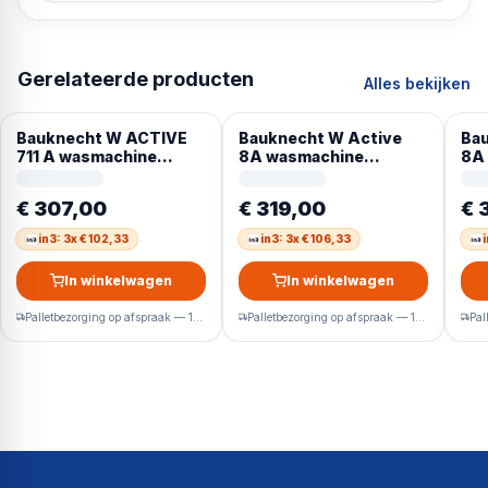
Gerelateerde producten
Alles bekijken
Bauknecht W ACTIVE
Bauknecht W Active
Bau
711 A wasmachine
8A wasmachine
8A
Voorlader 7 kg 1400
Voorlader 8 kg 1400
Voo
RPM Wit Duits display
RPM Wit Duits display
RPM
€ 307,00
€ 319,00
€ 
in3: 3x € 102,33
in3: 3x € 106,33
In winkelwagen
In winkelwagen
Palletbezorging op afspraak — 1-2 werkdagen
Palletbezorging op afspraak — 1-2 werkdagen