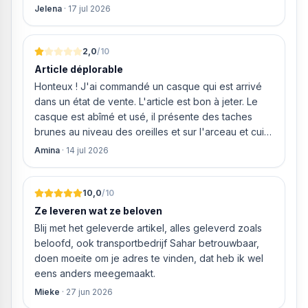
weigeren ze gewoon om mijn geld volledig terug te
Jelena
·
17 jul 2026
storten en willen ze zomaar € 60 "transportkosten"
van MIJN geld inhouden!
2,0
/10
Article déplorable
Honteux ! J'ai commandé un casque qui est arrivé
dans un état de vente. L'article est bon à jeter. Le
casque est abîmé et usé, il présente des taches
brunes au niveau des oreilles et sur l'arceau et cuir
qui est craquelé ! Les coussins sont eux « dégonflés
Amina
·
14 jul 2026
».
10,0
/10
Ze leveren wat ze beloven
Blij met het geleverde artikel, alles geleverd zoals
beloofd, ook transportbedrijf Sahar betrouwbaar,
doen moeite om je adres te vinden, dat heb ik wel
eens anders meegemaakt.
Mieke
·
27 jun 2026