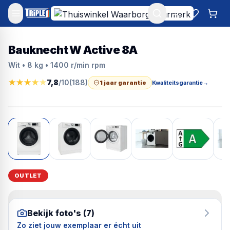
Mijn account
Favoriet
Win
Bauknecht W Active 8A
Wit • 8 kg • 1400 r/min rpm
★
★
★
★
★
7,8
/10
(
188
)
1 jaar garantie
Kwaliteitsgarantie
→
OUTLET
Bekijk foto's (
7
)
Zo ziet jouw exemplaar er écht uit