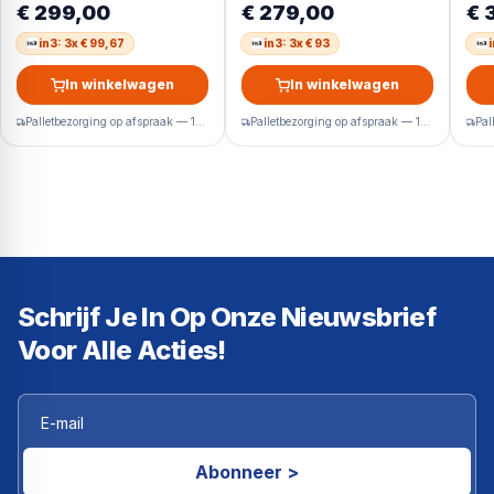
€ 299,00
€ 279,00
€ 
Display
Duits display
in3: 3x € 99,67
in3: 3x € 93
In winkelwagen
In winkelwagen
Palletbezorging op afspraak — 1-2 werkdagen
Palletbezorging op afspraak — 1-2 werkdagen
Schrijf Je In Op Onze Nieuwsbrief
Voor Alle Acties!
Abonneer >