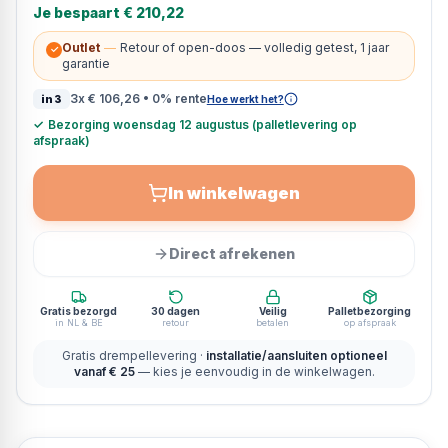
Je bespaart
€ 210,22
Outlet
—
Retour of open-doos — volledig getest, 1 jaar
✓
garantie
3x
€ 106,26
• 0% rente
in3
Hoe werkt het?
✓
Bezorging woensdag 12 augustus (palletlevering op
afspraak)
In winkelwagen
Direct afrekenen
Gratis bezorgd
30 dagen
Veilig
Palletbezorging
in NL & BE
retour
betalen
op afspraak
Gratis drempellevering ·
installatie/aansluiten optioneel
vanaf € 25
— kies je eenvoudig in de winkelwagen.