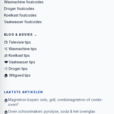
Wasmachine foutcodes
Droger foutcodes
Koelkast foutcodes
Vaatwasser foutcodes
BLOG & ADVIES →
📺 Televisie tips
🫧 Wasmachine tips
🧊 Koelkast tips
🍽️ Vaatwasser tips
💨 Droger tips
🏠 Witgoed tips
LAATSTE ARTIKELEN
Magnetron kopen: solo, grill, combimagnetron of combi-
🏠
oven?
Oven schoonmaken: pyrolyse, soda & het ovenglas
🏠