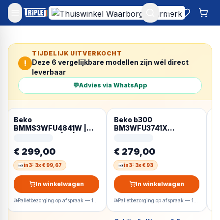
Mijn account
Favoriet
Win
TIJDELIJK UITVERKOCHT
Deze
6
vergelijkbare modellen zijn wél direct
!
leverbaar
💬
Advies via WhatsApp
Beko
Beko b300
B
BMMS3WFU4841W |
BM3WFU3741X
w
Wasmachine | A |
wasmachine Voorlader
V
Energyspin | Duits
7 kg 1400 RPM Wit
W
€ 299,00
€ 279,00
€
Display
Duits display
in3: 3x € 99,67
in3: 3x € 93
In winkelwagen
In winkelwagen
Palletbezorging op afspraak — 1-2 werkdagen
Palletbezorging op afspraak — 1-2 werkdagen