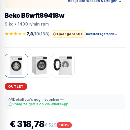
Bekijk alle Wassen & Drogen
→
Beko B5wft89418w
9 kg • 1400 r/min rpm
★
★
★
★
★
7,8
/10
(
188
)
1 jaar garantie
Kwaliteitsgarantie
→
OUTLET
Detailfoto's nog niet online —
vraag ze gratis op via WhatsApp
€ 318,78
€ 529
-
40
%