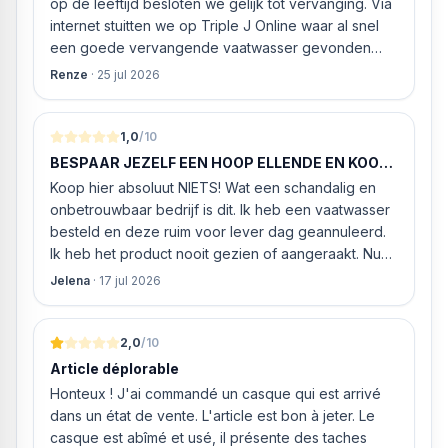
op de leeftijd besloten we gelijk tot vervanging. Via
internet stuitten we op Triple J Online waar al snel
een goede vervangende vaatwasser gevonden
werd. ‘s Ochtends even gebeld met de
Renze
·
25 jul 2026
klantenservice of de vaatwasser ook geleverd en
geïnstalleerd kan worden. Dit bleek het geval tegen
alleszins concurrente prijzen. De vriendelijke
1,0
/10
medewerker gaf aan dat, als we gelijk via de
BESPAAR JEZELF EEN HOOP ELLENDE EN KOOP
website gingen bestellen en betalen, hij z’n best
HIER NIETS!
Koop hier absoluut NIETS! Wat een schandalig en
ging doen om ‘s middags nog te leveren. Het
onbetrouwbaar bedrijf is dit. Ik heb een vaatwasser
bleken geen loze woorden: om 16.00 uur werd de
besteld en deze ruim voor lever dag geannuleerd.
Neff vaatwasser geleverd en ver
Ik heb het product nooit gezien of aangeraakt. Nu
weigeren ze gewoon om mijn geld volledig terug te
Jelena
·
17 jul 2026
storten en willen ze zomaar € 60 "transportkosten"
van MIJN geld inhouden!
2,0
/10
Article déplorable
Honteux ! J'ai commandé un casque qui est arrivé
dans un état de vente. L'article est bon à jeter. Le
casque est abîmé et usé, il présente des taches