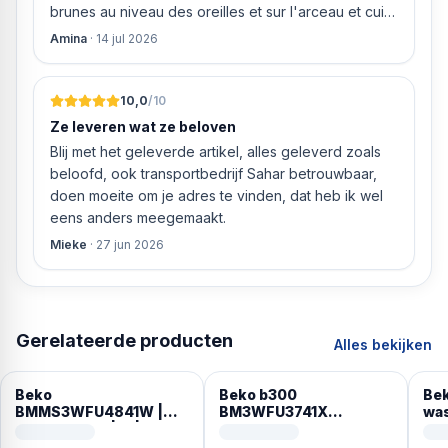
brunes au niveau des oreilles et sur l'arceau et cuir
qui est craquelé ! Les coussins sont eux « dégonflés
Amina
·
14 jul 2026
».
10,0
/10
Ze leveren wat ze beloven
Blij met het geleverde artikel, alles geleverd zoals
beloofd, ook transportbedrijf Sahar betrouwbaar,
doen moeite om je adres te vinden, dat heb ik wel
eens anders meegemaakt.
Mieke
·
27 jun 2026
Gerelateerde producten
Alles bekijken
Beko
Beko b300
Be
BMMS3WFU4841W |
BM3WFU3741X
was
Wasmachine | A |
wasmachine Voorlader
Voo
Energyspin | Duits
7 kg 1400 RPM Wit
Wit