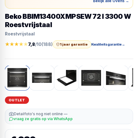
Bekijk alle Ovens
→
Beko BBIM13400XMPSEW 72 l 3300 W
Roestvrijstaal
Roestvrijstaal
★
★
★
★
★
7,8
/10
(
188
)
1 jaar garantie
Kwaliteitsgarantie
→
OUTLET
Detailfoto's nog niet online —
vraag ze gratis op via WhatsApp