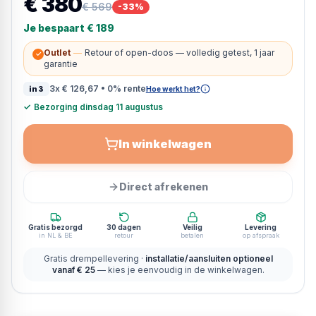
€ 380
€ 569
-
33
%
Je bespaart
€ 189
Outlet
—
Retour of open-doos — volledig getest, 1 jaar
✓
garantie
3x
€ 126,67
• 0% rente
in3
Hoe werkt het?
✓
Bezorging dinsdag 11 augustus
In winkelwagen
Direct afrekenen
Gratis bezorgd
30 dagen
Veilig
Levering
in NL & BE
retour
betalen
op afspraak
Gratis drempellevering ·
installatie/aansluiten optioneel
vanaf € 25
— kies je eenvoudig in de winkelwagen.