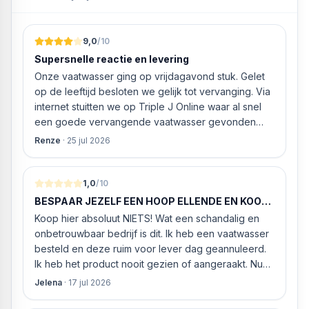
9,0
/10
Supersnelle reactie en levering
Onze vaatwasser ging op vrijdagavond stuk. Gelet
op de leeftijd besloten we gelijk tot vervanging. Via
internet stuitten we op Triple J Online waar al snel
een goede vervangende vaatwasser gevonden
werd. ‘s Ochtends even gebeld met de
Renze
·
25 jul 2026
klantenservice of de vaatwasser ook geleverd en
geïnstalleerd kan worden. Dit bleek het geval tegen
alleszins concurrente prijzen. De vriendelijke
1,0
/10
medewerker gaf aan dat, als we gelijk via de
BESPAAR JEZELF EEN HOOP ELLENDE EN KOOP
website gingen bestellen en betalen, hij z’n best
HIER NIETS!
Koop hier absoluut NIETS! Wat een schandalig en
ging doen om ‘s middags nog te leveren. Het
onbetrouwbaar bedrijf is dit. Ik heb een vaatwasser
bleken geen loze woorden: om 16.00 uur werd de
besteld en deze ruim voor lever dag geannuleerd.
Neff vaatwasser geleverd en ver
Ik heb het product nooit gezien of aangeraakt. Nu
weigeren ze gewoon om mijn geld volledig terug te
Jelena
·
17 jul 2026
storten en willen ze zomaar € 60 "transportkosten"