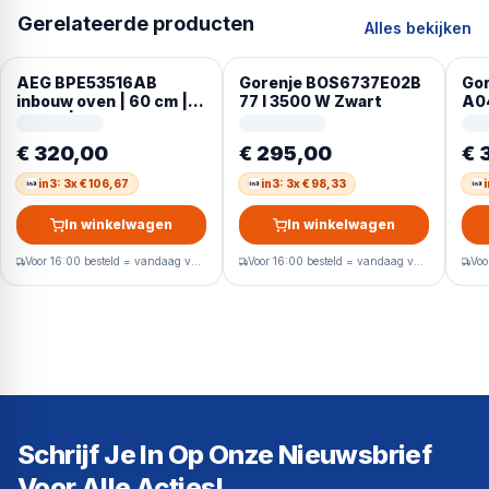
Gerelateerde producten
Alles bekijken
AEG BPE53516AB
Gorenje BOS6737E02B
Gor
inbouw oven | 60 cm |
77 l 3500 W Zwart
A04
Zwart | Pyrolyse
€ 320,00
€ 295,00
€ 
in3: 3x € 106,67
in3: 3x € 98,33
i
In winkelwagen
In winkelwagen
Voor 16:00 besteld = vandaag verzonden
Voor 16:00 besteld = vandaag verzonden
Schrijf Je In Op Onze Nieuwsbrief
Voor Alle Acties!