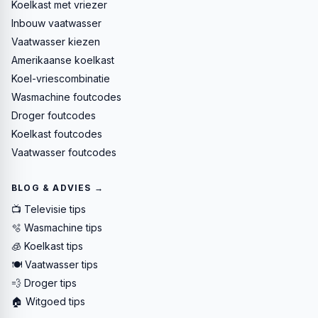
Koelkast met vriezer
Inbouw vaatwasser
Vaatwasser kiezen
Amerikaanse koelkast
Koel-vriescombinatie
Wasmachine foutcodes
Droger foutcodes
Koelkast foutcodes
Vaatwasser foutcodes
BLOG & ADVIES →
📺 Televisie tips
🫧 Wasmachine tips
🧊 Koelkast tips
🍽️ Vaatwasser tips
💨 Droger tips
🏠 Witgoed tips