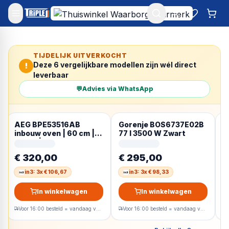
Mijn account
Favoriet
Win
TIJDELIJK UITVERKOCHT
Deze
6
vergelijkbare modellen zijn wél direct
!
leverbaar
💬
Advies via WhatsApp
AEG BPE53516AB
Gorenje BOS6737E02B
G
inbouw oven | 60 cm |
77 l 3500 W Zwart
A
Zwart | Pyrolyse
€ 320,00
€ 295,00
€
in3: 3x € 106,67
in3: 3x € 98,33
In winkelwagen
In winkelwagen
Voor 16:00 besteld = vandaag verzonden
Voor 16:00 besteld = vandaag verzonden