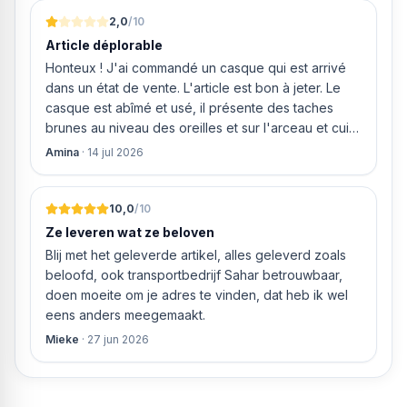
van MIJN geld inhouden!
2,0
/10
Article déplorable
Honteux ! J'ai commandé un casque qui est arrivé
dans un état de vente. L'article est bon à jeter. Le
casque est abîmé et usé, il présente des taches
brunes au niveau des oreilles et sur l'arceau et cuir
qui est craquelé ! Les coussins sont eux « dégonflés
Amina
·
14 jul 2026
».
10,0
/10
Ze leveren wat ze beloven
Blij met het geleverde artikel, alles geleverd zoals
beloofd, ook transportbedrijf Sahar betrouwbaar,
doen moeite om je adres te vinden, dat heb ik wel
eens anders meegemaakt.
Mieke
·
27 jun 2026