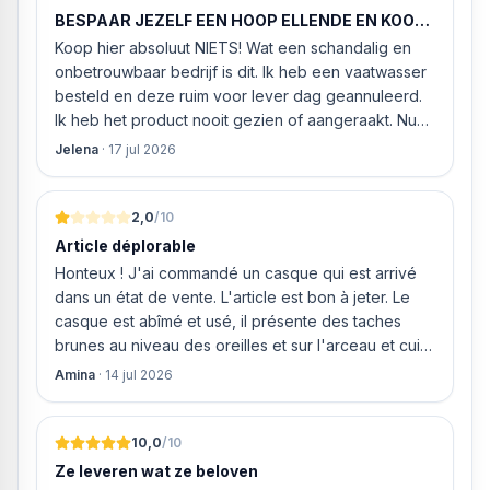
medewerker gaf aan dat, als we gelijk via de
Spanning 230/400V
BESPAAR JEZELF EEN HOOP ELLENDE EN KOOP
website gingen bestellen en betalen, hij z’n best
HIER NIETS!
Geldigmaking 16A
Koop hier absoluut NIETS! Wat een schandalig en
ging doen om ‘s middags nog te leveren. Het
Verbindingswaarde: 7,2 kW
onbetrouwbaar bedrijf is dit. Ik heb een vaatwasser
bleken geen loze woorden: om 16.00 uur werd de
besteld en deze ruim voor lever dag geannuleerd.
Neff vaatwasser geleverd en ver
Ik heb het product nooit gezien of aangeraakt. Nu
weigeren ze gewoon om mijn geld volledig terug te
Jelena
·
17 jul 2026
storten en willen ze zomaar € 60 "transportkosten"
van MIJN geld inhouden!
2,0
/10
Article déplorable
Honteux ! J'ai commandé un casque qui est arrivé
dans un état de vente. L'article est bon à jeter. Le
casque est abîmé et usé, il présente des taches
brunes au niveau des oreilles et sur l'arceau et cuir
qui est craquelé ! Les coussins sont eux « dégonflés
Amina
·
14 jul 2026
».
10,0
/10
Ze leveren wat ze beloven