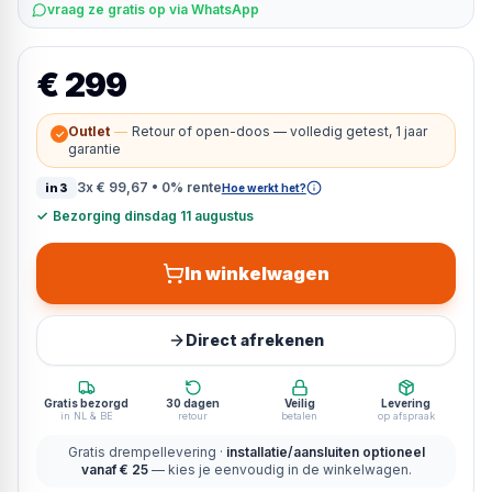
vraag ze gratis op via WhatsApp
€ 299
Outlet
—
Retour of open-doos — volledig getest, 1 jaar
✓
garantie
3x
€ 99,67
• 0% rente
in3
Hoe werkt het?
✓
Bezorging dinsdag 11 augustus
In winkelwagen
Direct afrekenen
Gratis bezorgd
30 dagen
Veilig
Levering
in NL & BE
retour
betalen
op afspraak
Gratis drempellevering ·
installatie/aansluiten optioneel
vanaf € 25
— kies je eenvoudig in de winkelwagen.