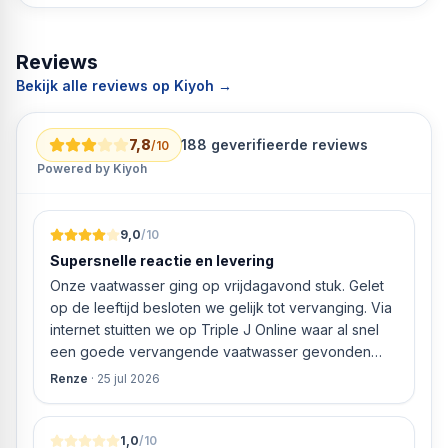
Timerfunctie:
Pandetectiefunctie
Aanraakscherm
Reviews
Temperatuurregeling
Bekijk alle reviews op Kiyoh →
RVS frame
Beschermende functies
Overloopbeveiliging
7,8
188
geverifieerde reviews
/10
Restwarmte indicator
Powered by Kiyoh
Potdetectie
Kinder slot
Aantal kookzones 4
9,0
/10
Aantal flexzones 1
Supersnelle reactie en levering
Aantal kookstanden 9
Onze vaatwasser ging op vrijdagavond stuk. Gelet
Diameter kookzones 14,5 cm 21 cm
op de leeftijd besloten we gelijk tot vervanging. Via
Afmetingen flexzones 18/28 cm
internet stuitten we op Triple J Online waar al snel
Hoogte 5,2 cm
een goede vervangende vaatwasser gevonden
Breed 58 cm
werd. ‘s Ochtends even gebeld met de
diepte 51 cm
Renze
·
25 jul 2026
klantenservice of de vaatwasser ook geleverd en
Kookplaat met brede uitsparing 56 cm
geïnstalleerd kan worden. Dit bleek het geval tegen
Diep uitgesneden kookplaat 49 cm
alleszins concurrente prijzen. De vriendelijke
1,0
/10
Gewicht 9,85 kg