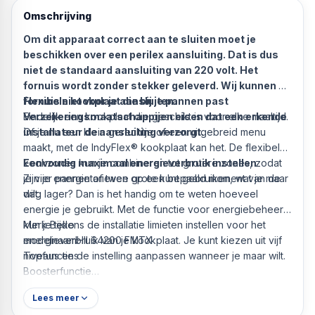
Omschrijving
Om dit apparaat correct aan te sluiten moet je
beschikken over een perilex aansluiting. Dat is dus
niet de standaard aansluiting van 220 volt. Het
fornuis wordt zonder stekker geleverd. Wij kunnen dit
fornuis niet voor je aansluiten.
Flexibele kookplaat die bij je pannen past
Verzekeringsmaatschappijen eisen dat een erkende
Eindelijk een kookplaat die geschikt is voor elke maaltijd.
installateur de aansluiting verzorgt.
Of je nu een klein gerechtje of een uitgebreid menu
maakt, met de IndyFlex® kookplaat kan het. De flexibele
kookzones kun je combineren tot grotere zones, zodat
Eenvoudig maximaal energieverbruik instellen
je vier pannen of twee grote kunt gebruiken, wat je maar
Zijn je energietarieven op een bepaald moment van de
wilt.
dag lager? Dan is het handig om te weten hoeveel
energie je gebruikt. Met de functie voor energiebeheer
kun je tijdens de installatie limieten instellen voor het
Merk Beko
energieverbruik van je kookplaat. Je kunt kiezen uit vijf
modelnaamHII 64200 FMTX
niveaus en de instelling aanpassen wanneer je maar wilt.
Topfuncties
Boosterfunctie
Flex inductie
Lees meer
kinderslot