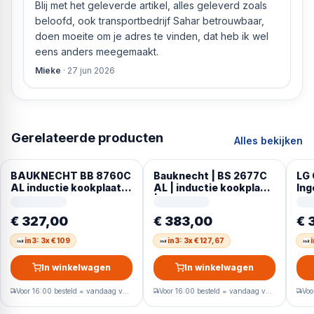
Blij met het geleverde artikel, alles geleverd zoals
beloofd, ook transportbedrijf Sahar betrouwbaar,
doen moeite om je adres te vinden, dat heb ik wel
eens anders meegemaakt.
Mieke
·
27 jun 2026
Gerelateerde producten
Alles bekijken
BAUKNECHT BB 8760C
Bauknecht | BS 2677C
LG
AL inductie kookplaat
AL | inductie kookplaat
In
Flex
| 80 cm
Ind
zon
€ 327,00
€ 383,00
€ 
in3: 3x € 109
in3: 3x € 127,67
i
In winkelwagen
In winkelwagen
Voor 16:00 besteld = vandaag verzonden
Voor 16:00 besteld = vandaag verzonden