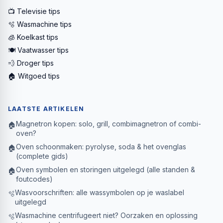
📺 Televisie tips
🫧 Wasmachine tips
🧊 Koelkast tips
🍽️ Vaatwasser tips
💨 Droger tips
🏠 Witgoed tips
LAATSTE ARTIKELEN
Magnetron kopen: solo, grill, combimagnetron of combi-
🏠
oven?
Oven schoonmaken: pyrolyse, soda & het ovenglas
🏠
(complete gids)
Oven symbolen en storingen uitgelegd (alle standen &
🏠
foutcodes)
Wasvoorschriften: alle wassymbolen op je waslabel
🫧
uitgelegd
Wasmachine centrifugeert niet? Oorzaken en oplossing
🫧