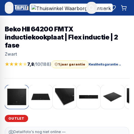
Mijn account
Favoriet
Win
Beko HII 64200 FMTX
inductiekookplaat | Flex inductie | 2
fase
Zwart
★
★
★
★
★
7,8
/10
(
188
)
1 jaar garantie
Kwaliteitsgarantie
→
OUTLET
Detailfoto's nog niet online —