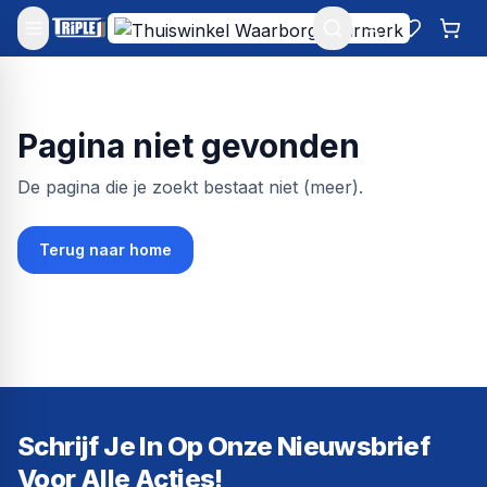
Mijn account
Favoriet
Win
Pagina niet gevonden
De pagina die je zoekt bestaat niet (meer).
Terug naar home
Schrijf Je In Op Onze Nieuwsbrief
Voor Alle Acties!