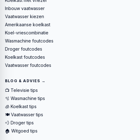
Koelkast met vriezer
Inbouw vaatwasser
Vaatwasser kiezen
Amerikaanse koelkast
Koel-vriescombinatie
Wasmachine foutcodes
Droger foutcodes
Koelkast foutcodes
Vaatwasser foutcodes
BLOG & ADVIES →
📺 Televisie tips
🫧 Wasmachine tips
🧊 Koelkast tips
🍽️ Vaatwasser tips
💨 Droger tips
🏠 Witgoed tips