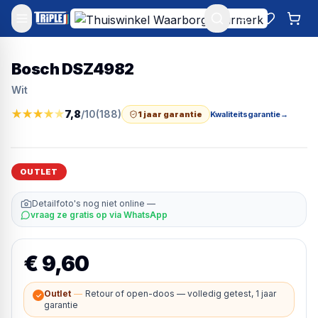
Mijn account
Favoriet
Win
Bosch DSZ4982
Wit
★
★
★
★
★
7,8
/10
(
188
)
1 jaar garantie
Kwaliteitsgarantie
→
OUTLET
Detailfoto's nog niet online —
vraag ze gratis op via WhatsApp
€ 9,60
Outlet
—
Retour of open-doos — volledig getest, 1 jaar
✓
garantie