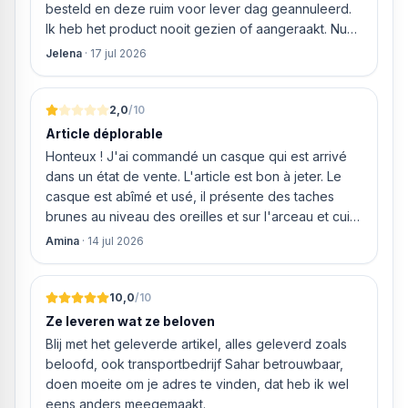
bleken geen loze woorden: om 16.00 uur werd de
besteld en deze ruim voor lever dag geannuleerd.
Neff vaatwasser geleverd en ver
Ik heb het product nooit gezien of aangeraakt. Nu
weigeren ze gewoon om mijn geld volledig terug te
Jelena
·
17 jul 2026
storten en willen ze zomaar € 60 "transportkosten"
van MIJN geld inhouden!
2,0
/10
Article déplorable
Honteux ! J'ai commandé un casque qui est arrivé
dans un état de vente. L'article est bon à jeter. Le
casque est abîmé et usé, il présente des taches
brunes au niveau des oreilles et sur l'arceau et cuir
qui est craquelé ! Les coussins sont eux « dégonflés
Amina
·
14 jul 2026
».
10,0
/10
Ze leveren wat ze beloven
Blij met het geleverde artikel, alles geleverd zoals
beloofd, ook transportbedrijf Sahar betrouwbaar,
doen moeite om je adres te vinden, dat heb ik wel
eens anders meegemaakt.