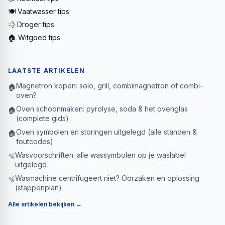
🍽️ Vaatwasser tips
💨 Droger tips
🏠 Witgoed tips
LAATSTE ARTIKELEN
Magnetron kopen: solo, grill, combimagnetron of combi-
🏠
oven?
Oven schoonmaken: pyrolyse, soda & het ovenglas
🏠
(complete gids)
Oven symbolen en storingen uitgelegd (alle standen &
🏠
foutcodes)
Wasvoorschriften: alle wassymbolen op je waslabel
🫧
uitgelegd
Wasmachine centrifugeert niet? Oorzaken en oplossing
🫧
(stappenplan)
Alle artikelen bekijken →