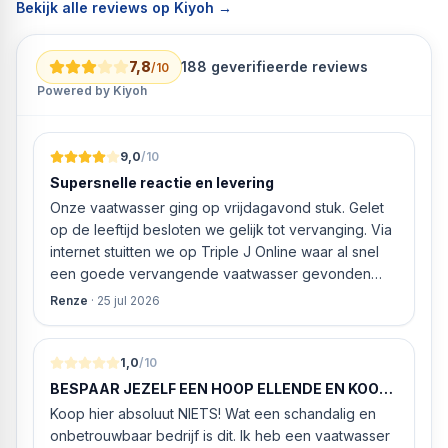
Bekijk alle reviews op Kiyoh →
7,8
188
geverifieerde reviews
/10
Powered by Kiyoh
9,0
/10
Supersnelle reactie en levering
Onze vaatwasser ging op vrijdagavond stuk. Gelet
op de leeftijd besloten we gelijk tot vervanging. Via
internet stuitten we op Triple J Online waar al snel
een goede vervangende vaatwasser gevonden
werd. ‘s Ochtends even gebeld met de
Renze
·
25 jul 2026
klantenservice of de vaatwasser ook geleverd en
geïnstalleerd kan worden. Dit bleek het geval tegen
alleszins concurrente prijzen. De vriendelijke
1,0
/10
medewerker gaf aan dat, als we gelijk via de
BESPAAR JEZELF EEN HOOP ELLENDE EN KOOP
website gingen bestellen en betalen, hij z’n best
HIER NIETS!
Koop hier absoluut NIETS! Wat een schandalig en
ging doen om ‘s middags nog te leveren. Het
onbetrouwbaar bedrijf is dit. Ik heb een vaatwasser