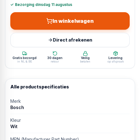
✓
Bezorging dinsdag 11 augustus
In winkelwagen
Direct afrekenen
Gratis bezorgd
30 dagen
Veilig
Levering
in NL & BE
retour
betalen
op afspraak
Alle productspecificaties
Merk
Bosch
Kleur
Wit
MPN (Manufacturer Part Number)