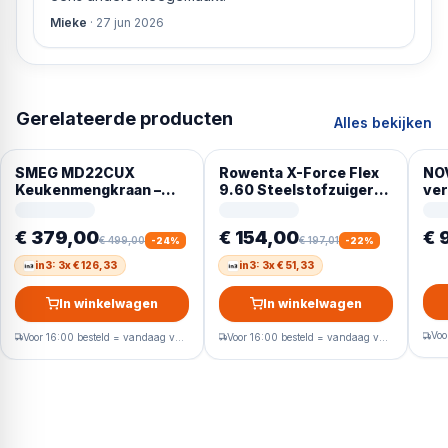
Mieke
·
27 jun 2026
Gerelateerde producten
Alles bekijken
SMEG MD22CUX
Rowenta X-Force Flex
NO
Keukenmengkraan –
9.60 Steelstofzuiger
ver
uittrekbare
RH2079
handsproeier – koper
€ 379,00
€ 154,00
€ 
PVD
€ 499,00
€ 197,01
-
24
%
-
22
%
in3: 3x € 126,33
in3: 3x € 51,33
In winkelwagen
In winkelwagen
Voor 16:00 besteld = vandaag verzonden
Voor 16:00 besteld = vandaag verzonden