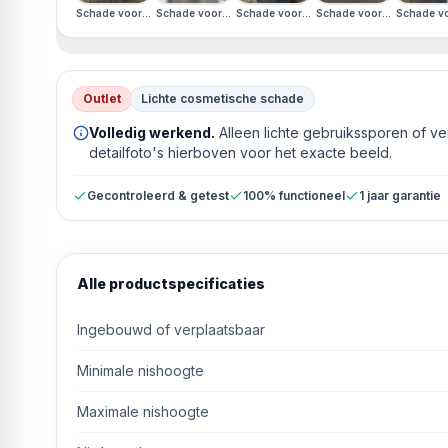
Schade voorkant · Schade rechterzijkant · Schade linkerzijkant · Engels 
Schade voorkant · Schade rechterzijkant · Schade linkerzi
Schade voorkant · Schade rechterzijkant ·
Schade voorkant · Schade 
Schade voo
Outlet
Lichte cosmetische schade
Volledig werkend.
Alleen lichte gebruikssporen of v
detailfoto's hierboven voor het exacte beeld.
Gecontroleerd & getest
100% functioneel
1 jaar garantie
Alle productspecificaties
Ingebouwd of verplaatsbaar
Minimale nishoogte
Maximale nishoogte