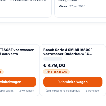
Mieke
·
27 jun 2026
ETS08E vaatwasser
Bosch Serie 4 SMU4HVS00E
3 couverts
vaatwasser Onderbouw 14
couverts D
€ 479,00
78
in3: 3x € 159,67
 winkelwagen
In winkelwagen
 op afspraak — 1-2 werkdagen
Palletbezorging op afspraak — 1-2 werkdagen