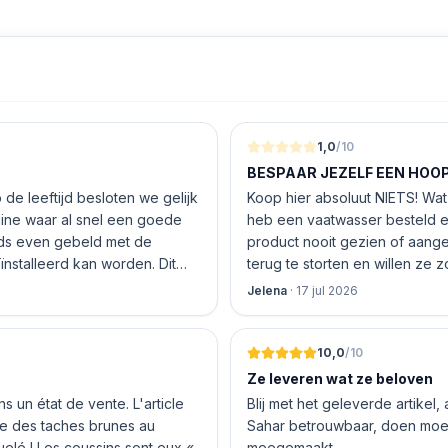
1,0
/10
BESPAAR JEZELF EEN HOOP 
de leeftijd besloten we gelijk
Koop hier absoluut NIETS! Wat 
nline waar al snel een goede
heb een vaatwasser besteld e
product nooit gezien of aang
nstalleerd kan worden. Dit
terug te storten en willen ze
 De vriendelijke medewerker
inhouden!
Jelena
·
17 jul 2026
len en betalen, hij z’n best
 geen loze woorden: om 16.00
10,0
/10
Ze leveren wat ze beloven
 un état de vente. L'article
Blij met het geleverde artikel,
nte des taches brunes au
Sahar betrouwbaar, doen moeit
quelé ! Les coussins sont eux «
meegemaakt.