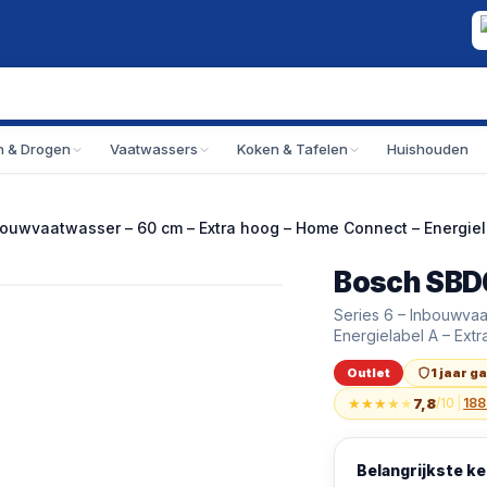
 & Drogen
Vaatwassers
Koken & Tafelen
Huishouden
ouwvaatwasser – 60 cm – Extra hoog – Home Connect – Energielab
Bosch SBD
Outlet
Bosch SBD6ECX12E 
Series 6 – Inbouwva
Bosch SBD6ECX12E 
Energielabel A – Ext
Outlet
1 jaar g
★
★
★
★
★
7,8
/10
|
188
Belangrijkste 