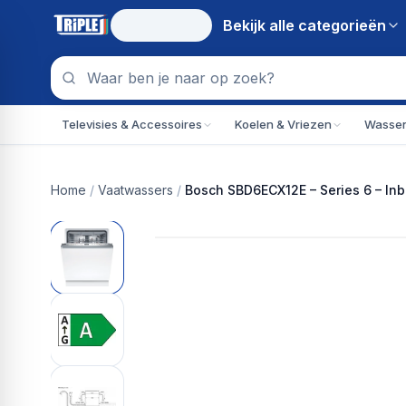
Bekijk alle
categorieën
Televisies & Accessoires
Koelen & Vriezen
Wassen
Home
/
Vaatwassers
/
Bosch SBD6ECX12E – Series 6 – Inb