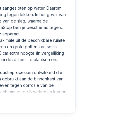
at aangesloten op water. Daarom
g tegen lekken. In het geval van
e van de slag, waarna de
quaStop ben je beschermd tegen
 apparaat.
 maximale uit de beschikbare ruimte
azen en grote potten kan soms
 cm extra hoogte (in vergelijking
om deze items te plaatsen en
ductieprocessen ontwikkeld die
 gebruikt aan de binnenkant van
geven tegen corrosie van de
 zich binnen de 8 weken na levering