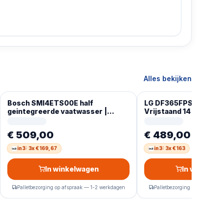
Alles bekijken
Bosch SMI4ETS00E half
LG DF365FPS vaatw
geintegreerde vaatwasser |
Vrijstaand 14 couver
Autodeur opening
€ 509,00
€ 489,00
in3: 3x € 169,67
in3: 3x € 163
In winkelwagen
In winkel
Palletbezorging op afspraak — 1-2 werkdagen
Palletbezorging op afspra