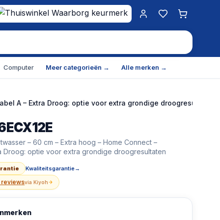
Mijn account
Favorieten
Winkelwa
Computer
Meer categorieën →
Alle merken →
el A – Extra Droog: optie voor extra grondige droogresultaten
6ECX12E
- Series 6 - Inbouwvaatwasser - 60 cm - Extra hoog - Hom
atwasser – 60 cm – Extra hoog – Home Connect –
- Series 6 - Inbouwvaatwasser - 60 cm - Extra hoog - Hom
ra Droog: optie voor extra grondige droogresultaten
arantie
Kwaliteitsgarantie
→
 reviews
via
Kiyoh
kenmerken