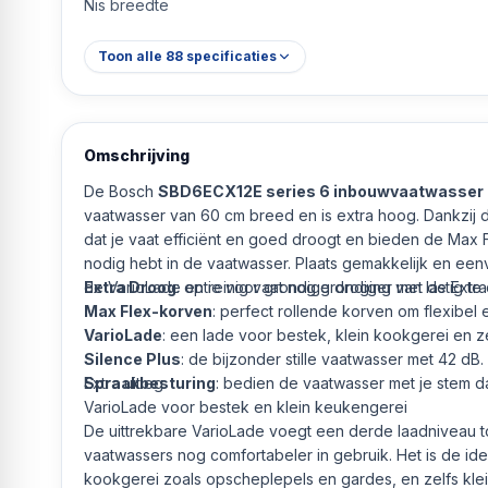
Nis breedte
Toon alle
88
specificaties
Omschrijving
De Bosch
SBD6ECX12E series 6 inbouwvaatwasser
vaatwasser van 60 cm breed en is extra hoog. Dankzij de
dat je vaat efficiënt en goed droogt en bieden de Max Fle
nodig hebt in de vaatwasser. Plaats gemakkelijk en een
de VarioLade en reinig vaat nog grondiger met de Extr
Extra Droog
: optie voor grondige droging van lastig te
Max Flex-korven
: perfect rollende korven om flexibel e
VarioLade
: een lade voor bestek, klein kookgerei en ze
Silence Plus
: de bijzonder stille vaatwasser met 42 dB.
Spraakbesturing
Extra uitleg
: bedien de vaatwasser met je stem 
VarioLade voor bestek en klein keukengerei
De uittrekbare VarioLade voegt een derde laadniveau t
vaatwassers nog comfortabeler in gebruik. Het is de ide
kookgerei zoals opscheplepels en gardes, en zelfs kle