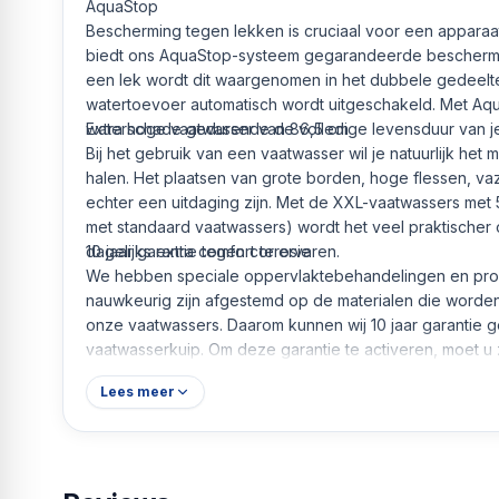
AquaStop
Bescherming tegen lekken is cruciaal voor een appara
biedt ons AquaStop-systeem gegarandeerde beschermin
een lek wordt dit waargenomen in het dubbele gedeelt
watertoevoer automatisch wordt uitgeschakeld. Met A
waterschade gedurende de volledige levensduur van je
Extra hoge vaatwasser van 86,5 cm
Bij het gebruik van een vaatwasser wil je natuurlijk het
halen. Het plaatsen van grote borden, hoge flessen, v
echter een uitdaging zijn. Met de XXL-vaatwassers met 5
met standaard vaatwassers) wordt het veel praktischer 
dagelijks extra comfort te ervaren.
10 jaar garantie tegen corrosie
We hebben speciale oppervlaktebehandelingen en pro
nauwkeurig zijn afgestemd op de materialen die worden
onze vaatwassers. Daarom kunnen wij 10 jaar garantie 
vaatwasserkuip. Om deze garantie te activeren, moet u
registreren op www.bosch-home.be/nl/extra
Lees meer