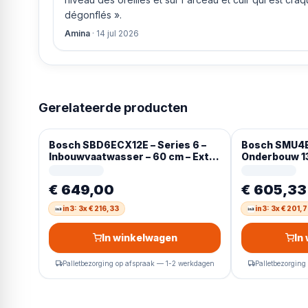
dégonflés ».
Amina
·
14 jul 2026
Gerelateerde producten
Bosch SBD6ECX12E – Series 6 –
Bosch SMU4
Inbouwvaatwasser – 60 cm – Extra
Onderbouw 1
hoog – Home Connect –
Energielabel A – Extra Droog:
€ 649,00
€ 605,33
optie voor extra grondige
droogresultaten
in3: 3x € 216,33
in3: 3x € 201,
In winkelwagen
In
Palletbezorging op afspraak — 1-2 werkdagen
Palletbezorging