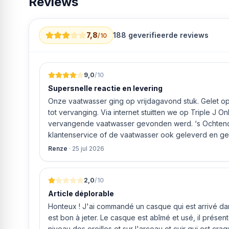
Reviews
7,8
188
geverifieerde reviews
/10
9,0
/10
Supersnelle reactie en levering
Onze vaatwasser ging op vrijdagavond stuk. Gelet op 
tot vervanging. Via internet stuitten we op Triple J O
vervangende vaatwasser gevonden werd. ‘s Ochtends even gebeld met de
klantenservice of de vaatwasser ook geleverd en geï
bleek het geval tegen alleszins concurrente prijzen.
Renze
·
25 jul 2026
gaf aan dat, als we gelijk via de website gingen bestel
ging doen om ‘s middags nog te leveren. Het bleken
uur werd de Neff vaatwasser geleverd en ver
2,0
/10
Article déplorable
Honteux ! J'ai commandé un casque qui est arrivé dans
est bon à jeter. Le casque est abîmé et usé, il prése
niveau des oreilles et sur l'arceau et cuir qui est cra