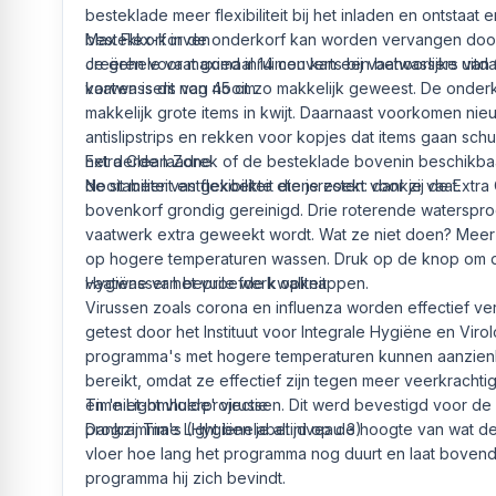
besteklade meer flexibiliteit bij het inladen en ontstaat
bestekkorf in de onderkorf kan worden vervangen door
Max Flex-korven
creëren voor maximaal 14 couverts bij vaatwassers van 
Je gehele vaat goed inruimen kan een behoorlijke uitda
vaatwassers van 45 cm.
korven is dit nog nooit zo makkelijk geweest. De onderko
makkelijk grote items in kwijt. Daarnaast voorkomen ni
antislipstrips en rekken voor kopjes dat items gaan schu
het derde laadrek of de besteklade bovenin beschikbaa
Extra Clean Zone
de stabiliteit en flexibiliteit die je zoekt voor je vaat.
Nooit meer vastgekoekte etensresten: dankzij de Extra C
bovenkorf grondig gereinigd. Drie roterende waterspro
vaatwerk extra geweekt wordt. Wat ze niet doen? Mee
op hogere temperaturen wassen. Druk op de knop om de 
vaatwasser het vuile werk opknappen.
Hygiëne van beproefde kwaliteit
Virussen zoals corona en influenza worden effectief ver
getest door het Instituut voor Integrale Hygiëne en Viro
programma's met hogere temperaturen kunnen aanzien
bereikt, omdat ze effectief zijn tegen meer veerkracht
en 'niet-omhulde' virussen. Dit werd bevestigd voor de
Time Light vloerprojectie
programma's (Hygiënelabel niveau 3)
Dankzij Time Light ben je altijd op de hoogte van wat d
vloer hoe lang het programma nog duurt en laat bovendi
programma hij zich bevindt.