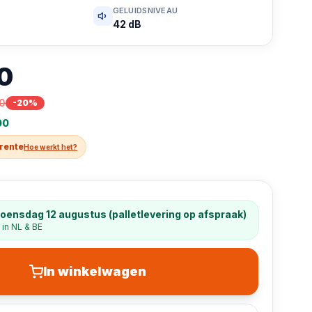
GELUIDSNIVEAU
42 dB
0
00
-
20
%
00
 rente
Hoe werkt het?
oensdag 12 augustus (palletlevering op afspraak)
 in NL & BE
In winkelwagen