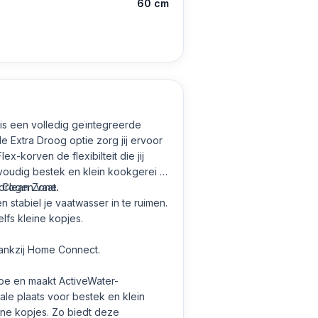
60 cm
is een volledig geïntegreerde
 Extra Droog optie zorg jij ervoor
x-korven de flexibilteit die jij
voudig bestek en klein kookgerei in
a Clean Zone.
 drogen vaat.
n stabiel je vaatwasser in te ruimen.
lfs kleine kopjes.
dankzij Home Connect.
oe en maakt ActiveWater-
ale plaats voor bestek en klein
ine kopjes. Zo biedt deze