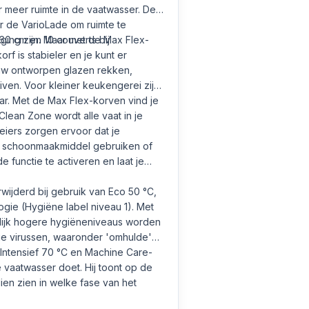
 er meer ruimte in de vaatwasser. De
 de VarioLade om ruimte te
60 cm en 10 couverts bij
ging zijn. Maar met de Max Flex-
rf is stabieler en je kunt er
euw ontworpen glazen rekken,
iven. Voor kleiner keukengerei zijn
r. Met de Max Flex-korven vind je
lean Zone wordt alle vaat in je
eiers zorgen ervoor dat je
r schoonmaakmiddel gebruiken of
functie te activeren en laat je
wijderd bij gebruik van Eco 50 °C,
logie (Hygiëne label niveau 1). Met
lijk hogere hygiëneniveaus worden
ige virussen, waaronder 'omhulde'
 Intensief 70 °C en Machine Care-
e vaatwasser doet. Hij toont op de
en zien in welke fase van het