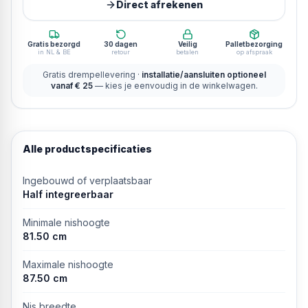
Direct afrekenen
Gratis bezorgd
30 dagen
Veilig
Palletbezorging
in NL & BE
retour
betalen
op afspraak
Gratis drempellevering ·
installatie/aansluiten optioneel
vanaf € 25
— kies je eenvoudig in de winkelwagen.
Alle productspecificaties
Ingebouwd of verplaatsbaar
Half integreerbaar
Minimale nishoogte
81.50 cm
Maximale nishoogte
87.50 cm
Nis breedte