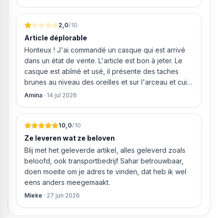
Lengte van de toevoerslang 1,65 m
storten en willen ze zomaar € 60 "transportkosten"
Spanning 220-240V
van MIJN geld inhouden!
Zekering 10 A
2,0
/10
Verbindingswaarde 2,4 kW
Article déplorable
Type stekker Veiligheidscontactstekker (type EF-CEE
Honteux ! J'ai commandé un casque qui est arrivé
7/7)
dans un état de vente. L'article est bon à jeter. Le
WEEE-reg.nr. NL 57986696
casque est abîmé et usé, il présente des taches
brunes au niveau des oreilles et sur l'arceau et cuir
qui est craquelé ! Les coussins sont eux « dégonflés
Amina
·
14 jul 2026
».
10,0
/10
Ze leveren wat ze beloven
Blij met het geleverde artikel, alles geleverd zoals
beloofd, ook transportbedrijf Sahar betrouwbaar,
doen moeite om je adres te vinden, dat heb ik wel
eens anders meegemaakt.
Mieke
·
27 jun 2026