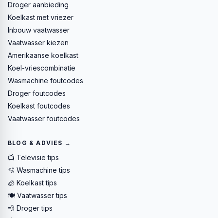
Droger aanbieding
Koelkast met vriezer
Inbouw vaatwasser
Vaatwasser kiezen
Amerikaanse koelkast
Koel-vriescombinatie
Wasmachine foutcodes
Droger foutcodes
Koelkast foutcodes
Vaatwasser foutcodes
BLOG & ADVIES →
📺 Televisie tips
🫧 Wasmachine tips
🧊 Koelkast tips
🍽️ Vaatwasser tips
💨 Droger tips