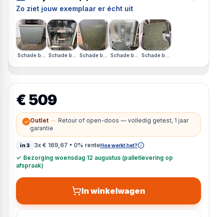
Zo ziet jouw exemplaar er écht uit
Schade bovenkant · Engels Display
Schade bovenkant · Engels Display
Schade bovenkant · Engels Display
Schade bovenkant · Engels Display
Schade bovenkant · Engels Di
€ 509
Outlet
—
Retour of open-doos — volledig getest, 1 jaar
✓
garantie
3x
€ 169,67
• 0% rente
in3
Hoe werkt het?
✓
Bezorging woensdag 12 augustus (palletlevering op
afspraak)
In winkelwagen