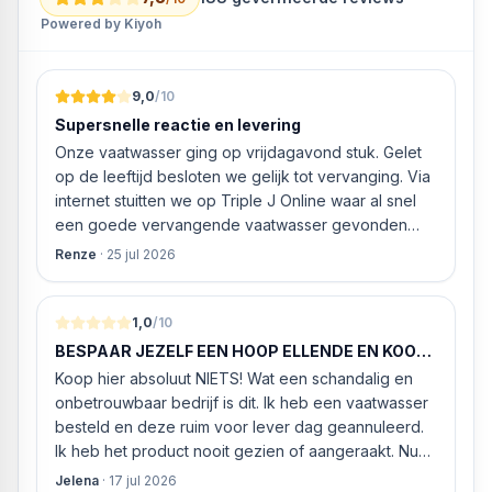
Stil 50°C
Powered by Kiyoh
Snel L
UITRUSTING & FUNCTIES
Bedieningsdisplay
9,0
/10
Glansspoelmiddel | Zout indicator
Supersnelle reactie en levering
Resterende tijd
Onze vaatwasser ging op vrijdagavond stuk. Gelet
Starttijduitstel
op de leeftijd besloten we gelijk tot vervanging. Via
Machine reiniging
internet stuitten we op Triple J Online waar al snel
Starten op afstand
een goede vervangende vaatwasser gevonden
Halve belading
werd. ‘s Ochtends even gebeld met de
SpeedPerfect+
Renze
·
25 jul 2026
klantenservice of de vaatwasser ook geleverd en
Auto deur opening
geïnstalleerd kan worden. Dit bleek het geval tegen
Uitrusting afdruiprek Rackmatic 3-traps
alleszins concurrente prijzen. De vriendelijke
1,0
/10
MASSA GEWICHT
medewerker gaf aan dat, als we gelijk via de
Hoogte 81,5 cm
BESPAAR JEZELF EEN HOOP ELLENDE EN KOOP
website gingen bestellen en betalen, hij z’n best
HIER NIETS!
Breedte 59,8 cm
Koop hier absoluut NIETS! Wat een schandalig en
ging doen om ‘s middags nog te leveren. Het
Diepte 57,3 cm
onbetrouwbaar bedrijf is dit. Ik heb een vaatwasser
bleken geen loze woorden: om 16.00 uur werd de
Apparaatdieptedeur geopend 115cm
besteld en deze ruim voor lever dag geannuleerd.
Neff vaatwasser geleverd en ver
TECHNISCHE DATA
Ik heb het product nooit gezien of aangeraakt. Nu
Lengte afvoerslang 1,9 m
weigeren ze gewoon om mijn geld volledig terug te
Jelena
·
17 jul 2026