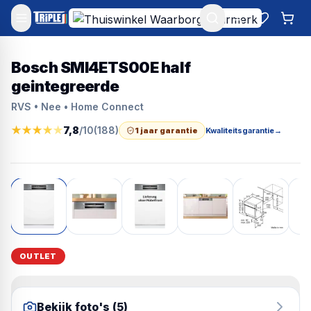
Mijn account
Favoriet
Win
Bosch SMI4ETS00E half
geintegreerde
RVS • Nee • Home Connect
★
★
★
★
★
7,8
/10
(
188
)
1 jaar garantie
Kwaliteitsgarantie
→
OUTLET
Bekijk foto's (
5
)