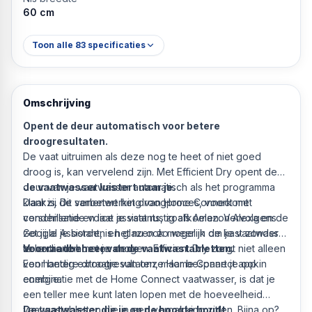
60 cm
Toon alle
83
specificaties
Omschrijving
Opent de deur automatisch voor betere
droogresultaten.
De vaat uitruimen als deze nog te heet of niet goed
droog is, kan vervelend zijn. Met Efficient Dry opent de
deur van je vaatwasser automatisch als het programma
Je vaatwasser luistert naar je.
klaar is. Dit verbetert het droogproces, voorkomt
Dankzij de samenwerking van Home Connect met
condensatie en laat je vaat rustig afkoelen. Vervolgens
verschillende voice assistants, zoals Amazon Alexa en de
zet jij al je borden en glazen zo weer in de kast zonder
Google Assistant, is het nu ook mogelijk om je vaatwasser
ze extra te hoeven drogen. Efficient Dry zorgt niet alleen
te bedienen met je stem.
Voorraadbeheer van de vaatwastabletten.
voor betere droogresultaten, maar bespaart je ook
Een handig extraatje van onze Home Connect app in
energie.
combinatie met de Home Connect vaatwasser, is dat je
een teller mee kunt laten lopen met de hoeveelheid
vaatwastabletten die in een verpakking zitten. Bijna op?
De vaatwasser die je op de hoogte houdt.