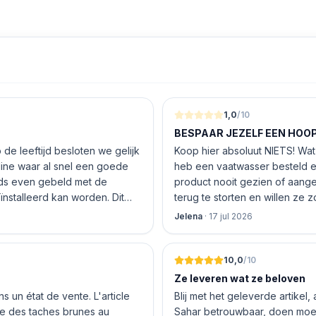
1,0
/10
BESPAAR JEZELF EEN HOOP 
de leeftijd besloten we gelijk
Koop hier absoluut NIETS! Wat 
nline waar al snel een goede
heb een vaatwasser besteld e
product nooit gezien of aang
nstalleerd kan worden. Dit
terug te storten en willen ze
 De vriendelijke medewerker
inhouden!
Jelena
·
17 jul 2026
len en betalen, hij z’n best
 geen loze woorden: om 16.00
10,0
/10
Ze leveren wat ze beloven
 un état de vente. L'article
Blij met het geleverde artikel,
nte des taches brunes au
Sahar betrouwbaar, doen moeit