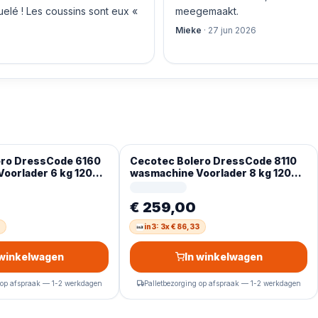
quelé ! Les coussins sont eux «
meegemaakt.
Mieke
·
27 jun 2026
ero DressCode 6160
Cecotec Bolero DressCode 8110
oorlader 6 kg 1200
wasmachine Voorlader 8 kg 1200
ts display
RPM Wit- Duits display
€ 259,00
in3: 3x € 86,33
 winkelwagen
In winkelwagen
 op afspraak — 1-2 werkdagen
Palletbezorging op afspraak — 1-2 werkdagen