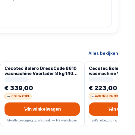
Alles bekijken
Cecotec Bolero DressCode 8610
Cecotec Bolero Dre
wasmachine Voorlader 8 kg 1400
wasmachine Voorlade
RPM Blauw- Duits display
RPM Wit Engels Disp
€ 339,00
€ 223,00
in3: 3x € 113
in3: 3x € 74,33
In winkelwagen
In winkel
Palletbezorging op afspraak — 1-2 werkdagen
Palletbezorging op afspra