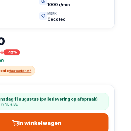
1000 r/min
U
MERK
Cecotec
0
00
-
42
%
00
rente
Hoe werkt het?
nsdag 11 augustus (palletlevering op afspraak)
 in NL & BE
In winkelwagen