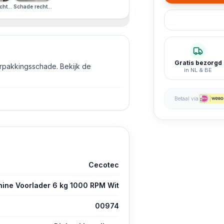
· Engels Display
chade voorkant · Engels Display
hterzijkant · Schade voorkant · Engels Display
Schade rechterzijkant · Schade voorkant · Engels Display
Gratis bezorgd
erpakkingsschade. Bekijk de
in NL & BE
Betaal via
Cecotec
ine Voorlader 6 kg 1000 RPM Wit
00974