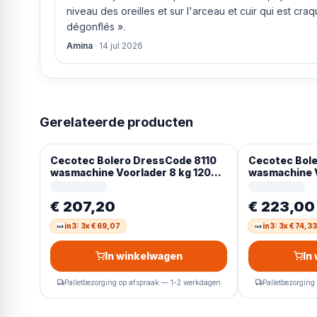
niveau des oreilles et sur l'arceau et cuir qui est cra
dégonflés ».
Amina
·
14 jul 2026
Gerelateerde producten
Cecotec Bolero DressCode 8110
Cecotec Bol
wasmachine Voorlader 8 kg 1200
wasmachine V
RPM Wit Duits Display
RPM Wit- Dui
€ 207,20
€ 223,00
in3: 3x € 69,07
in3: 3x € 74,33
In winkelwagen
In
Palletbezorging op afspraak — 1-2 werkdagen
Palletbezorging