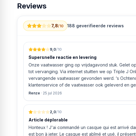
Reviews
7,8
188
geverifieerde reviews
/10
9,0
/10
Supersnelle reactie en levering
Onze vaatwasser ging op vrijdagavond stuk. Gelet op 
tot vervanging. Via internet stuitten we op Triple J O
vervangende vaatwasser gevonden werd. ‘s Ochtends even gebeld met de
klantenservice of de vaatwasser ook geleverd en geï
bleek het geval tegen alleszins concurrente prijzen.
Renze
·
25 jul 2026
gaf aan dat, als we gelijk via de website gingen bestel
ging doen om ‘s middags nog te leveren. Het bleken
uur werd de Neff vaatwasser geleverd en ver
2,0
/10
Article déplorable
Honteux ! J'ai commandé un casque qui est arrivé dans
est bon à jeter. Le casque est abîmé et usé, il prése