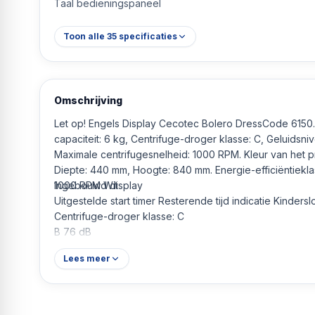
Taal bedieningspaneel
Toon alle
35
specificaties
Omschrijving
Let op! Engels Display Cecotec Bolero DressCode 6150. Type lader: Voorlader. Nominale
capaciteit: 6 kg, Centrifuge-droger klasse: C, Geluidsniv
Maximale centrifugesnelheid: 1000 RPM. Kleur van het p
Diepte: 440 mm, Hoogte: 840 mm. Energie-efficiëntiekla
1000 RPM Wit
Ingebouwd display
Uitgestelde start timer Resterende tijd indicatie Kindersl
Centrifuge-droger klasse: C
B 76 dB
A 42 kWu 36 l
Lees meer