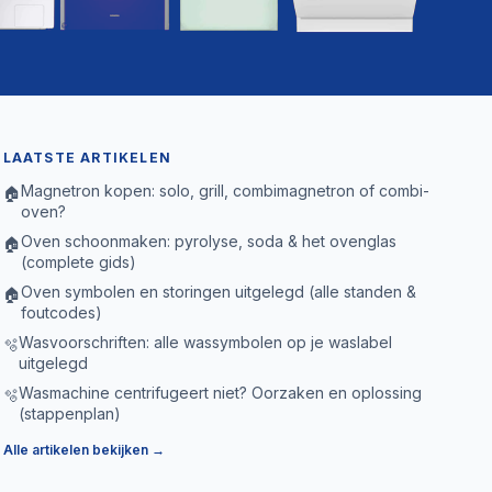
LAATSTE ARTIKELEN
Magnetron kopen: solo, grill, combimagnetron of combi-
🏠
oven?
Oven schoonmaken: pyrolyse, soda & het ovenglas
🏠
(complete gids)
Oven symbolen en storingen uitgelegd (alle standen &
🏠
foutcodes)
Wasvoorschriften: alle wassymbolen op je waslabel
🫧
uitgelegd
Wasmachine centrifugeert niet? Oorzaken en oplossing
🫧
(stappenplan)
Alle artikelen bekijken →