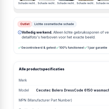
Schade rechterzijkant · Schade voorkant · Engels Display
Schade rechterzijkant · Schade voorkant · Engels Display
Schade rechterzijkant · Schade voorkant 
Schade rechterzijkant · S
Schade rec
Outlet
Lichte cosmetische schade
Volledig werkend.
Alleen lichte gebruikssporen of v
detailfoto's hierboven voor het exacte beeld.
Gecontroleerd & getest
100% functioneel
1 jaar garantie
Alle productspecificaties
Merk
Model
Cecotec Bolero DressCode 6150 wasmach
MPN (Manufacturer Part Number)