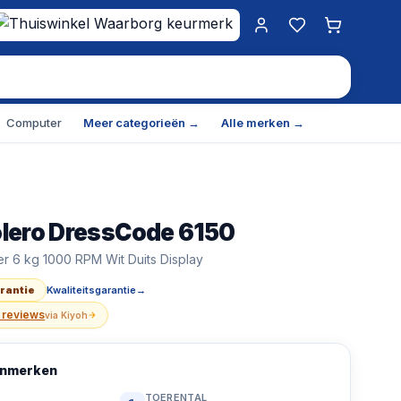
Mijn account
Favorieten
Winkelwa
Computer
Meer categorieën →
Alle merken →
lero DressCode 6150
essCode 6150 wasmachine Voorlader 6 kg 1000 RPM Wit E
r 6 kg 1000 RPM Wit Duits Display
essCode 6150 wasmachine Voorlader 6 kg 1000 RPM Wit Du
arantie
Kwaliteitsgarantie
→
 reviews
via
Kiyoh
kenmerken
TOERENTAL