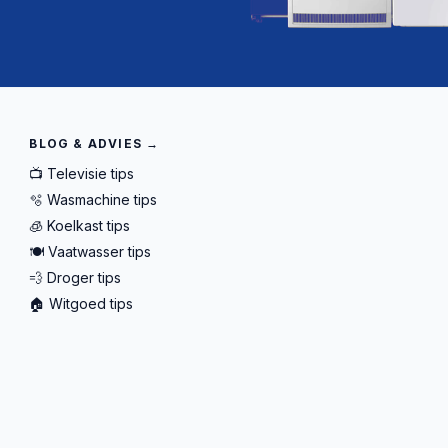
BLOG & ADVIES →
📺 Televisie tips
🫧 Wasmachine tips
🧊 Koelkast tips
🍽️ Vaatwasser tips
💨 Droger tips
🏠 Witgoed tips