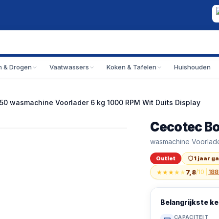
 & Drogen
Vaatwassers
Koken & Tafelen
Huishouden
50 wasmachine Voorlader 6 kg 1000 RPM Wit Duits Display
Cecotec Bo
Outlet
Cecotec Bolero Dr
wasmachine Voorlade
Cecotec Bolero Dr
Outlet
1 jaar g
★
★
★
★
★
7,8
/10
|
188
Belangrijkste 
CAPACITEIT