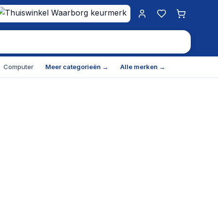
Mijn account
Favorieten
Winkelwa
Computer
Meer categorieën →
Alle merken →