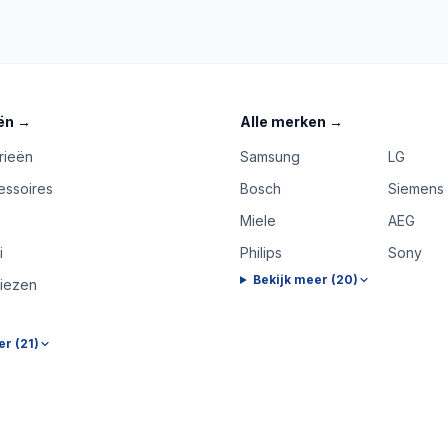
ën
→
Alle merken
→
rieën
Samsung
LG
essoires
Bosch
Siemens
Miele
AEG
i
Philips
Sony
Bekijk meer (
20
)
riezen
er (
21
)