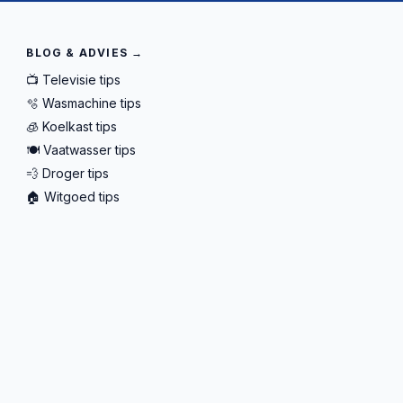
BLOG & ADVIES →
📺 Televisie tips
🫧 Wasmachine tips
🧊 Koelkast tips
🍽️ Vaatwasser tips
💨 Droger tips
🏠 Witgoed tips