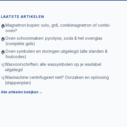
LAATSTE ARTIKELEN
Magnetron kopen: solo, grill, combimagnetron of combi-
🏠
oven?
Oven schoonmaken: pyrolyse, soda & het ovenglas
🏠
(complete gids)
Oven symbolen en storingen uitgelegd (alle standen &
🏠
foutcodes)
Wasvoorschriften: alle wassymbolen op je waslabel
🫧
uitgelegd
Wasmachine centrifugeert niet? Oorzaken en oplossing
🫧
(stappenplan)
Alle artikelen bekijken →