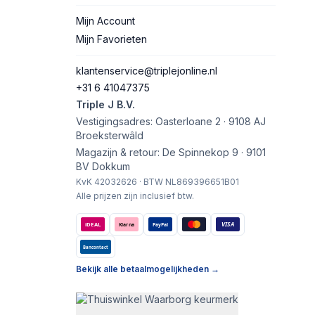
Mijn Account
Mijn Favorieten
klantenservice@triplejonline.nl
+31 6 41047375
Triple J B.V.
Vestigingsadres: Oasterloane 2 · 9108 AJ
Broeksterwâld
Magazijn & retour: De Spinnekop 9 · 9101
BV Dokkum
KvK 42032626 · BTW NL869396651B01
Alle prijzen zijn inclusief btw.
VISA
iDEAL
Klarna
PayPal
Bancontact
Bekijk alle betaalmogelijkheden →