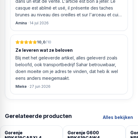
dans un état de vente. L'article est bon à jeter. Le
casque est abîmé et usé, il présente des taches
brunes au niveau des oreilles et sur l'arceau et cuir
qui est craquelé ! Les coussins sont eux « dégonflés
Amina
·
14 jul 2026
».
10,0
/10
Ze leveren wat ze beloven
Blij met het geleverde artikel, alles geleverd zoals
beloofd, ook transportbedrijf Sahar betrouwbaar,
doen moeite om je adres te vinden, dat heb ik wel
eens anders meegemaakt.
Mieke
·
27 jun 2026
Gerelateerde producten
Alles bekijken
Gorenje
Gorenje G600
Gor
NRK619CABXL4
NRK619CAW4
NR