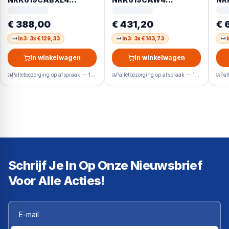
Vrijstaand 304 l Zwart
Vrijstaand 304 l Wit
Vri
R60
€ 388,00
€ 431,20
€ 
in3: 3x € 129,33
in3: 3x € 143,73
In winkelwagen
In winkelwagen
Palletbezorging op afspraak — 1-2 werkdagen
Palletbezorging op afspraak — 1-2 werkdagen
Schrijf Je In Op Onze Nieuwsbrief
Voor Alle Acties!