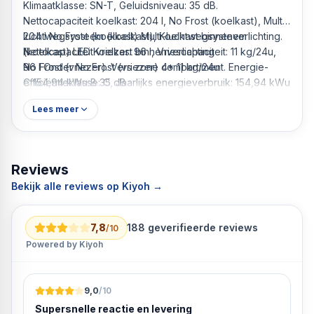
Klimaatklasse: SN-T, Geluidsniveau: 35 dB.
Nettocapaciteit koelkast: 204 l, No Frost (koelkast), Multi-
luchtwegsysteem (koelkast), Koelkast binnenverlichting.
204 l No Frost (koelkast) Multi-luchtwegsysteem
Nettocapaciteit vriezer: 96 l, Vriescapaciteit: 11 kg/24u,
(koelkast) LED Koelkast binnenverlichting
No Frost (vriezer). Vers zone compartiment. Energie-
96 l Onder No Frost (vriezer) 4* 11 kg/24u
efficiëntieklasse: C, Jaarlijks energieverbruik: 154,94 kWu
C 154,94 kWu B 35 dB
Grijs, Roestvrijstaal, Donkergrijs Vrijstaand 300 l
Lees meer
Reviews
Bekijk alle reviews op Kiyoh →
7,8
188
geverifieerde reviews
/10
Powered by Kiyoh
9,0
/10
Supersnelle reactie en levering