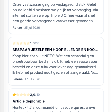
Onze vaatwasser ging op vrijdagavond stuk. Gelet
op de leeftijd besloten we gelijk tot vervanging. Via
internet stuitten we op Triple J Online waar al snel
een goede vervangende vaatwasser gevonden
werd. ‘s Ochtends even gebeld met de
Renze
·
25 jul 2026
klantenservice of de vaatwasser ook geleverd en
geïnstalleerd kan worden. Dit bleek het geval tegen
alleszins concurrente prijzen. De vriendelijke
1,0
/10
medewerker gaf aan dat, als we gelijk via de
BESPAAR JEZELF EEN HOOP ELLENDE EN KOOP
website gingen bestellen en betalen, hij z’n best
HIER NIETS!
Koop hier absoluut NIETS! Wat een schandalig en
ging doen om ‘s middags nog te leveren. Het
onbetrouwbaar bedrijf is dit. Ik heb een vaatwasser
bleken geen loze woorden: om 16.00 uur werd de
besteld en deze ruim voor lever dag geannuleerd.
Neff vaatwasser geleverd en ver
Ik heb het product nooit gezien of aangeraakt. Nu
weigeren ze gewoon om mijn geld volledig terug te
Jelena
·
17 jul 2026
storten en willen ze zomaar € 60 "transportkosten"
van MIJN geld inhouden!
2,0
/10
Article déplorable
Honteux ! J'ai commandé un casque qui est arrivé