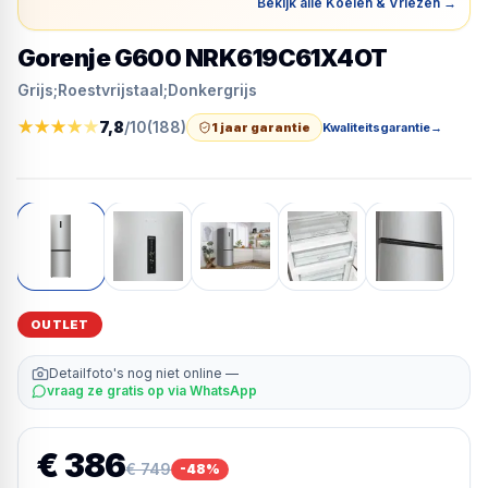
Bekijk alle Koelen & Vriezen
→
Gorenje G600 NRK619C61X4OT
Grijs;Roestvrijstaal;Donkergrijs
★
★
★
★
★
7,8
/10
(
188
)
1 jaar garantie
Kwaliteitsgarantie
→
OUTLET
Detailfoto's nog niet online —
vraag ze gratis op via WhatsApp
€ 386
€ 749
-
48
%