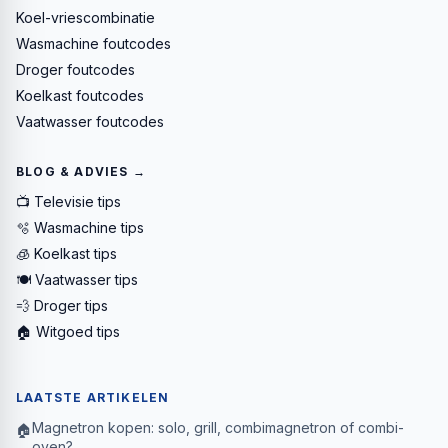
Koel-vriescombinatie
Wasmachine foutcodes
Droger foutcodes
Koelkast foutcodes
Vaatwasser foutcodes
BLOG & ADVIES →
📺 Televisie tips
🫧 Wasmachine tips
🧊 Koelkast tips
🍽️ Vaatwasser tips
💨 Droger tips
🏠 Witgoed tips
LAATSTE ARTIKELEN
Magnetron kopen: solo, grill, combimagnetron of combi-
🏠
oven?