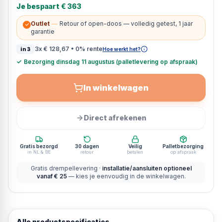
Je bespaart
€ 363
Outlet
—
Retour of open-doos — volledig getest, 1 jaar
✓
garantie
3x
€ 128,67
• 0% rente
in3
Hoe werkt het?
✓
Bezorging dinsdag 11 augustus (palletlevering op afspraak)
In winkelwagen
Direct afrekenen
Gratis bezorgd
30 dagen
Veilig
Palletbezorging
in NL & BE
retour
betalen
op afspraak
Gratis drempellevering ·
installatie/aansluiten optioneel
vanaf € 25
— kies je eenvoudig in de winkelwagen.
Alle productspecificaties