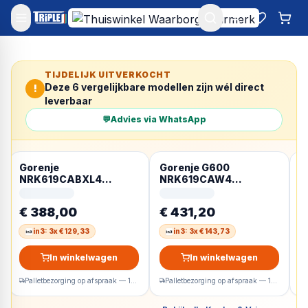
Mijn account
Favoriet
Win
TIJDELIJK UITVERKOCHT
Deze
6
vergelijkbare modellen zijn wél direct
!
leverbaar
💬
Advies via WhatsApp
Gorenje
Gorenje G600
G
NRK619CABXL4
NRK619CAW4
N
Vrijstaand 304 l Zwart
Vrijstaand 304 l Wit
V
R
€ 388,00
€ 431,20
€
in3: 3x € 129,33
in3: 3x € 143,73
In winkelwagen
In winkelwagen
Palletbezorging op afspraak — 1-2 werkdagen
Palletbezorging op afspraak — 1-2 werkdagen