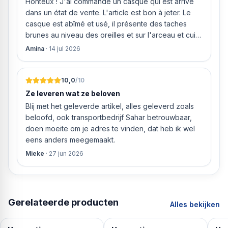
Honteux ! J'ai commandé un casque qui est arrivé
dans un état de vente. L'article est bon à jeter. Le
casque est abîmé et usé, il présente des taches
brunes au niveau des oreilles et sur l'arceau et cuir
qui est craquelé ! Les coussins sont eux « dégonflés
Amina
·
14 jul 2026
».
10,0
/10
Ze leveren wat ze beloven
Blij met het geleverde artikel, alles geleverd zoals
beloofd, ook transportbedrijf Sahar betrouwbaar,
doen moeite om je adres te vinden, dat heb ik wel
eens anders meegemaakt.
Mieke
·
27 jun 2026
Gerelateerde producten
Alles bekijken