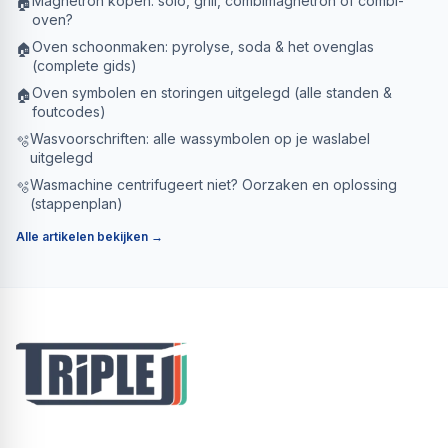
Magnetron kopen: solo, grill, combimagnetron of combi-
🏠
oven?
Oven schoonmaken: pyrolyse, soda & het ovenglas
🏠
(complete gids)
Oven symbolen en storingen uitgelegd (alle standen &
🏠
foutcodes)
Wasvoorschriften: alle wassymbolen op je waslabel
🫧
uitgelegd
Wasmachine centrifugeert niet? Oorzaken en oplossing
🫧
(stappenplan)
Alle artikelen bekijken →