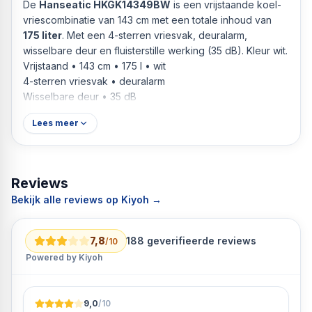
De
Hanseatic HKGK14349BW
is een vrijstaande koel-
vriescombinatie van 143 cm met een totale inhoud van
175 liter
. Met een 4-sterren vriesvak, deuralarm,
wisselbare deur en fluisterstille werking (35 dB). Kleur wit.
Vrijstaand • 143 cm • 175 l • wit
4-sterren vriesvak • deuralarm
Wisselbare deur • 35 dB
Lees meer
Reviews
Bekijk alle reviews op Kiyoh →
7,8
188
geverifieerde reviews
/10
Powered by Kiyoh
9,0
/10