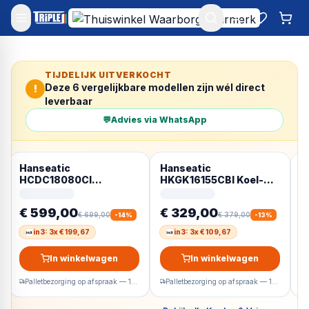
Mijn account
Favoriet
Win
TIJDELIJK UITVERKOCHT
Deze
6
vergelijkbare modellen zijn wél direct
!
leverbaar
💬
Advies via WhatsApp
Hanseatic
Hanseatic
H
HCDC18080CI
HKGK16155CBI Koel-
H
Vrijstaande Koelkast
vriescombinatie
v
180 cm – 421 l, breed 80
Vrijstaand 161 cm Zwart
V
€ 599,00
€ 329,00
€
cm
– 230 l
–
€ 699,00
€ 379,00
-
14
%
-
13
%
in3: 3x € 199,67
in3: 3x € 109,67
In winkelwagen
In winkelwagen
Palletbezorging op afspraak — 1-2 werkdagen
Palletbezorging op afspraak — 1-2 werkdagen