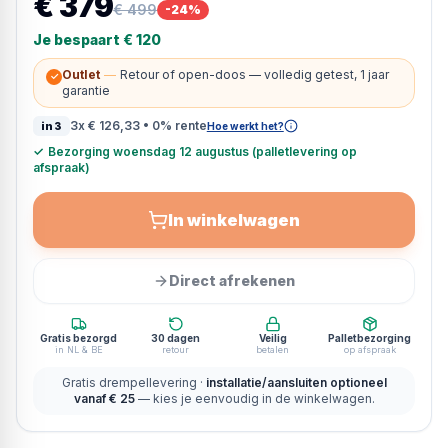
€ 379
€ 499
-
24
%
Je bespaart
€ 120
Outlet
—
Retour of open-doos — volledig getest, 1 jaar
✓
garantie
3x
€ 126,33
• 0% rente
in3
Hoe werkt het?
✓
Bezorging woensdag 12 augustus (palletlevering op
afspraak)
In winkelwagen
Direct afrekenen
Gratis bezorgd
30 dagen
Veilig
Palletbezorging
in NL & BE
retour
betalen
op afspraak
Gratis drempellevering ·
installatie/aansluiten optioneel
vanaf € 25
— kies je eenvoudig in de winkelwagen.