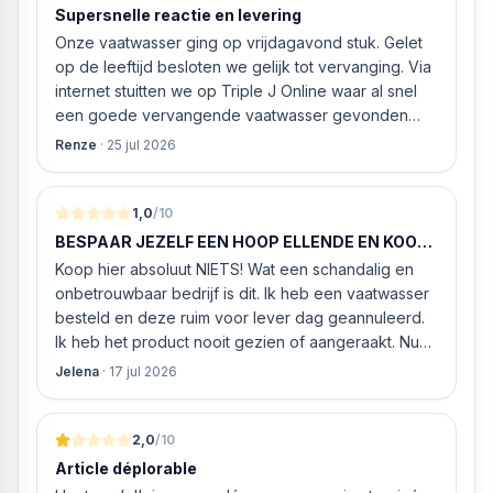
Supersnelle reactie en levering
Onze vaatwasser ging op vrijdagavond stuk. Gelet
op de leeftijd besloten we gelijk tot vervanging. Via
internet stuitten we op Triple J Online waar al snel
een goede vervangende vaatwasser gevonden
werd. ‘s Ochtends even gebeld met de
Renze
·
25 jul 2026
klantenservice of de vaatwasser ook geleverd en
geïnstalleerd kan worden. Dit bleek het geval tegen
alleszins concurrente prijzen. De vriendelijke
1,0
/10
medewerker gaf aan dat, als we gelijk via de
BESPAAR JEZELF EEN HOOP ELLENDE EN KOOP
website gingen bestellen en betalen, hij z’n best
HIER NIETS!
Koop hier absoluut NIETS! Wat een schandalig en
ging doen om ‘s middags nog te leveren. Het
onbetrouwbaar bedrijf is dit. Ik heb een vaatwasser
bleken geen loze woorden: om 16.00 uur werd de
besteld en deze ruim voor lever dag geannuleerd.
Neff vaatwasser geleverd en ver
Ik heb het product nooit gezien of aangeraakt. Nu
weigeren ze gewoon om mijn geld volledig terug te
Jelena
·
17 jul 2026
storten en willen ze zomaar € 60 "transportkosten"
van MIJN geld inhouden!
2,0
/10
Article déplorable