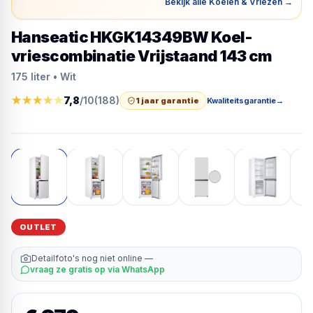
Bekijk alle Koelen & Vriezen
→
Hanseatic HKGK14349BW Koel-
vriescombinatie Vrijstaand 143 cm
175 liter • Wit
★
★
★
★
★
7,8
/10
(
188
)
1 jaar garantie
Kwaliteitsgarantie
→
OUTLET
Detailfoto's nog niet online —
vraag ze gratis op via WhatsApp