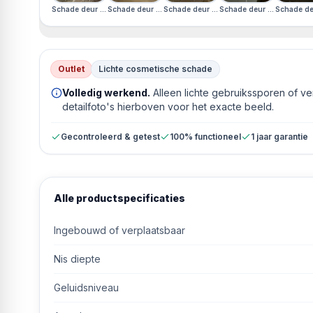
Schade deur · Schade rechterzijkant · Schade linkerzijkant
Schade deur · Schade rechterzijkant · Schade linkerzijkan
Schade deur · Schade rechterzijkant · Sch
Schade deur · Schade recht
Schade deu
Outlet
Lichte cosmetische schade
Volledig werkend.
Alleen lichte gebruikssporen of v
detailfoto's hierboven voor het exacte beeld.
Gecontroleerd & getest
100% functioneel
1 jaar garantie
Alle productspecificaties
Ingebouwd of verplaatsbaar
Nis diepte
Geluidsniveau