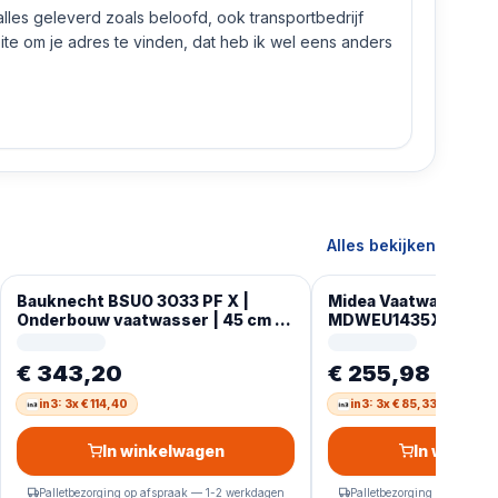
 alles geleverd zoals beloofd, ook transportbedrijf
e om je adres te vinden, dat heb ik wel eens anders
Alles bekijken
Bauknecht BSUO 3O33 PF X |
Midea Vaatwassero
Onderbouw vaatwasser | 45 cm |
MDWEU1435XSS-W, 1
RVS
vaatwasser 60 cm de
geïntegreerd met wif
€ 343,20
€ 255,98
in3: 3x € 114,40
in3: 3x € 85,33
In winkelwagen
In winkel
Palletbezorging op afspraak — 1-2 werkdagen
Palletbezorging op afspra