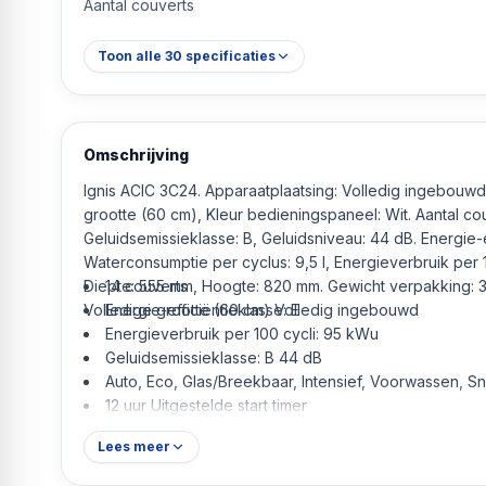
Aantal couverts
Toon alle
30
specificaties
Omschrijving
Ignis ACIC 3C24. Apparaatplaatsing: Volledig ingebouwd
grootte (60 cm), Kleur bedieningspaneel: Wit. Aantal cou
Geluidsemissieklasse: B, Geluidsniveau: 44 dB. Energie-ef
Waterconsumptie per cyclus: 9,5 l, Energieverbruik per 
Diepte: 555 mm, Hoogte: 820 mm. Gewicht verpakking: 
14 couverts
Volledige grootte (60 cm) Volledig ingebouwd
Energie-efficiëntieklasse: E
Energieverbruik per 100 cycli: 95 kWu
Geluidsemissieklasse: B 44 dB
Auto, Eco, Glas/Breekbaar, Intensief, Voorwassen, Sn
12 uur Uitgestelde start timer
Lees meer