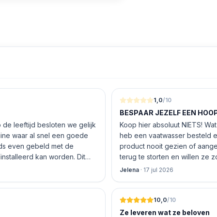
1,0
/10
BESPAAR JEZELF EEN HOOP 
de leeftijd besloten we gelijk
Koop hier absoluut NIETS! Wat 
nline waar al snel een goede
heb een vaatwasser besteld e
product nooit gezien of aang
nstalleerd kan worden. Dit
terug te storten en willen ze
 De vriendelijke medewerker
inhouden!
Jelena
·
17 jul 2026
len en betalen, hij z’n best
 geen loze woorden: om 16.00
10,0
/10
Ze leveren wat ze beloven