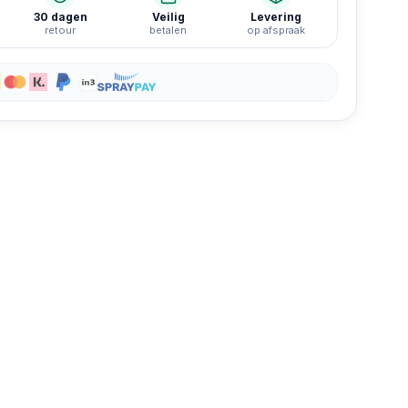
rzijkant
 · Schade linkerzijkant
30 dagen
Veilig
Levering
retour
betalen
op afspraak