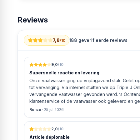
Reviews
7,8
188
geverifieerde reviews
/10
9,0
/10
Supersnelle reactie en levering
Onze vaatwasser ging op vrijdagavond stuk. Gelet op 
tot vervanging. Via internet stuitten we op Triple J O
vervangende vaatwasser gevonden werd. ‘s Ochtends even gebeld met de
klantenservice of de vaatwasser ook geleverd en geï
bleek het geval tegen alleszins concurrente prijzen.
Renze
·
25 jul 2026
gaf aan dat, als we gelijk via de website gingen bestel
ging doen om ‘s middags nog te leveren. Het bleken
uur werd de Neff vaatwasser geleverd en ver
2,0
/10
Article déplorable