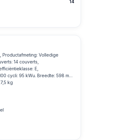
14
, Productafmeting: Volledige
verts: 14 couverts,
ficiëntieklasse: E,
100 cycli: 95 kWu. Breedte: 598 mm,
37,5 kg
el