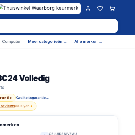
Mijn account
Favorieten
Winkelwa
Computer
Meer categorieën →
Alle merken →
3C24 Volledig
olledig ingebouwd 14 couverts
— SKU
OWO1101
—
€
299.0
ts
arantie
Kwaliteitsgarantie
→
 reviews
via
Kiyoh
kenmerken
GELUIDSNIVEAU