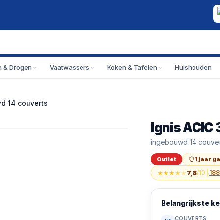
 & Drogen
Vaatwassers
Koken & Tafelen
Huishouden
wd 14 couverts
Ignis ACIC 
Outlet
Ignis ACIC 3C24 V
ingebouwd 14 couver
Outlet
1 jaar g
★
★
★
★
★
7,8
/10
|
188
Belangrijkste 
COUVERTS