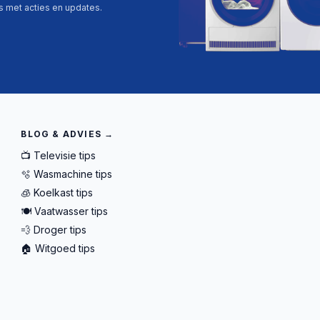
ls met acties en updates.
BLOG & ADVIES →
📺 Televisie tips
🫧 Wasmachine tips
🧊 Koelkast tips
🍽️ Vaatwasser tips
💨 Droger tips
🏠 Witgoed tips