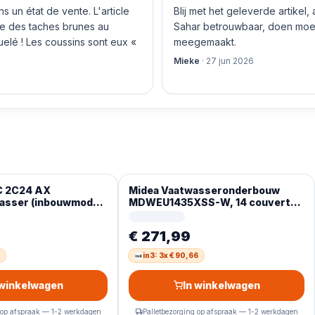
 un état de vente. L'article
Blij met het geleverde artikel,
nte des taches brunes au
Sahar betrouwbaar, doen moeit
quelé ! Les coussins sont eux «
meegemaakt.
Mieke
·
27 jun 2026
C 2C24 AX
Midea Vaatwasseronderbouw
asser (inbouwmodel,
MDWEU1435XSS-W, 14 couverts,
, 44 dB (A), E)
vaatwasser 60 cm deels
geïntegreerd met wifi
€ 271,99
in3: 3x € 90,66
 winkelwagen
In winkelwagen
 op afspraak — 1-2 werkdagen
Palletbezorging op afspraak — 1-2 werkdagen