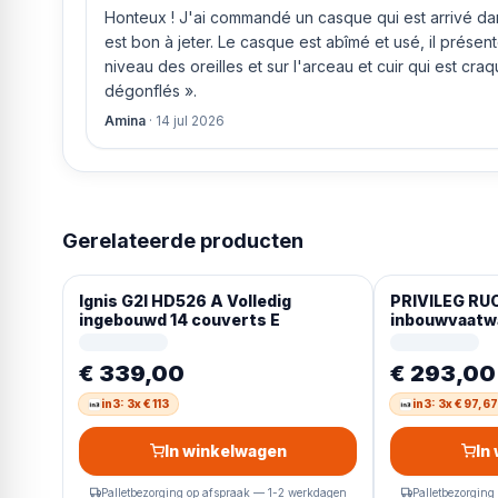
Honteux ! J'ai commandé un casque qui est arrivé dans
est bon à jeter. Le casque est abîmé et usé, il prése
niveau des oreilles et sur l'arceau et cuir qui est cra
dégonflés ».
Amina
·
14 jul 2026
Gerelateerde producten
Ignis G2I HD526 A Volledig
PRIVILEG RU
ingebouwd 14 couverts E
inbouwvaatw
600 mm breed
€ 339,00
€ 293,00
in3: 3x € 113
in3: 3x € 97,67
In winkelwagen
In
Palletbezorging op afspraak — 1-2 werkdagen
Palletbezorging