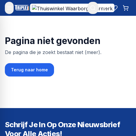
Mijn account
Favoriet
Win
Pagina niet gevonden
De pagina die je zoekt bestaat niet (meer).
Terug naar home
Schrijf Je In Op Onze Nieuwsbrief
Voor Alle Acties!