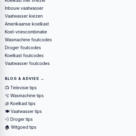
Koelkast met vriezer
Inbouw vaatwasser
Vaatwasser kiezen
Amerikaanse koelkast
Koel-vriescombinatie
Wasmachine foutcodes
Droger foutcodes
Koelkast foutcodes
Vaatwasser foutcodes
BLOG & ADVIES →
📺 Televisie tips
🫧 Wasmachine tips
🧊 Koelkast tips
🍽️ Vaatwasser tips
💨 Droger tips
🏠 Witgoed tips